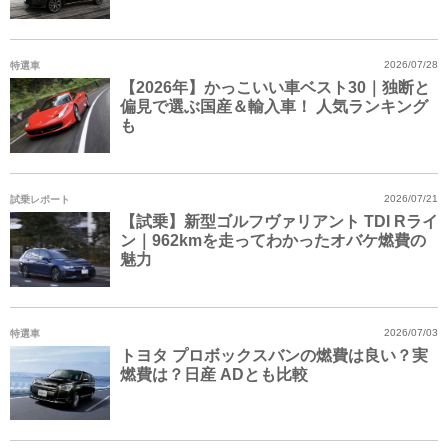
特選車
2026/07/28
【2026年】かっこいい車ベスト30｜独断と
偏見で選ぶ国産＆輸入車！ 人気ランキング
も
試乗レポート
2026/07/21
【試乗】新型ゴルフヴァリアント TDI Rライ
ン｜962kmを走ってわかったオバケ燃費の
魅力
特選車
2026/07/03
トヨタ プロボックスバンの燃費は良い？実
燃費は？日産 ADとも比較