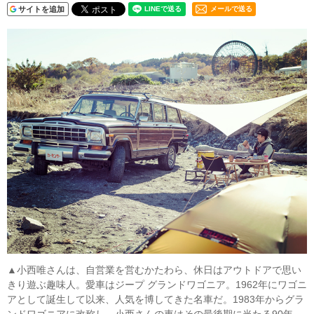
サイトを追加
メールで送る
▲小西唯さんは、自営業を営むかたわら、休日はアウトドアで思い
きり遊ぶ趣味人。愛車はジープ グランドワゴニア。1962年にワゴニ
アとして誕生して以来、人気を博してきた名車だ。1983年からグラ