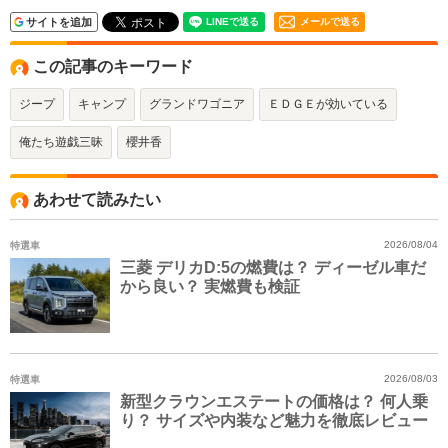
サイトを追加
メールで送る
この記事のキーワード
ジープ
キャンプ
グランドワゴニア
ＥＤＧＥが効いている
俺たち遊戯三昧
櫻井香
あわせて読みたい
特選車
2026/08/04
三菱 デリカD:5の燃費は？ ディーゼル車だ
から良い？ 実燃費も検証
特選車
2026/08/03
新型クラウンエステートの価格は？ 何人乗
り？ サイズや内装など魅力を徹底レビュー