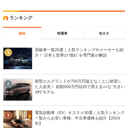
ランキング
総合
特選車
旬ネタ
高級車一覧25選｜人気ランキングやメーカーも紹
1
介！ 日本と世界の“憧れ”を専門家が解説
新型エルグランドが750万円超えなことに絶望し
2
た人必見！ 総額500万円以内で買える○○な“大きい
3列”モデル
電気自動車（EV）オススメ30選｜人気ランキング
3
一覧からお安い車種、中古車価格も紹介【2024
年】