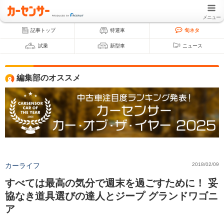
メニュー
記事トップ
特選車
旬ネタ
試乗
新型車
ニュース
編集部のオススメ
カーライフ
2018/02/09
すべては最高の気分で週末を過ごすために！ 妥
協なき道具選びの達人とジープ グランドワゴニ
ア