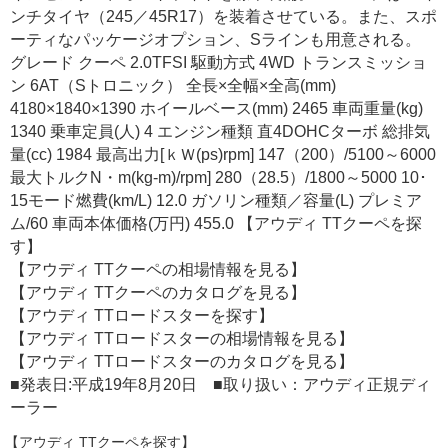
ンチタイヤ（245／45R17）を装着させている。また、スポ
ーティなパッケージオプション、Sラインも用意される。
グレード クーペ 2.0TFSI 駆動方式 4WD トランスミッショ
ン 6AT（Sトロニック） 全長×全幅×全高(mm)
4180×1840×1390 ホイールベース(mm) 2465 車両重量(kg)
1340 乗車定員(人) 4 エンジン種類 直4DOHCターボ 総排気
量(cc) 1984 最高出力[ｋＷ(ps)rpm] 147（200）/5100～6000
最大トルクN・m(kg-m)/rpm] 280（28.5）/1800～5000 10･
15モード燃費(km/L) 12.0 ガソリン種類／容量(L) プレミア
ム/60 車両本体価格(万円) 455.0 【アウディ TTクーペを探
す】
【アウディ TTクーペの相場情報を見る】
【アウディ TTクーペのカタログを見る】
【アウディ TTロードスターを探す】
【アウディ TTロードスターの相場情報を見る】
【アウディ TTロードスターのカタログを見る】
■発表日:平成19年8月20日 ■取り扱い：アウディ正規ディ
ーラー
【アウディ TTクーペを探す】