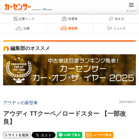
メニュー
記事トップ
特選車
旬ネタ
試乗
新型車
ニュース
編集部のオススメ
アウディの新型車
2007/08/27
アウディ TTクーペ／ロードスター 【一部改
良】
サイトを追加
メールで送る