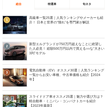
総合
特選車
旬ネタ
高級車一覧25選｜人気ランキングやメーカーも紹
1
介！ 日本と世界の“憧れ”を専門家が解説
新型エルグランドが750万円超えなことに絶望し
2
た人必見！ 総額500万円以内で買える○○な“大きい
3列”モデル
電気自動車（EV）オススメ30選｜人気ランキング
3
一覧からお安い車種、中古車価格も紹介【2024
年】
スライドドア車オススメ25選｜魅力や選び方は？
4
軽自動車・ミニバン・コンパクトカーを紹介
【2023年最新】