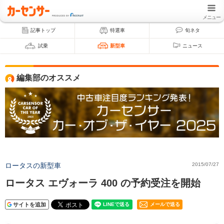
メニュー
記事トップ
特選車
旬ネタ
試乗
新型車
ニュース
編集部のオススメ
ロータスの新型車
2015/07/27
ロータス エヴォーラ 400 の予約受注を開始
サイトを追加
メールで送る