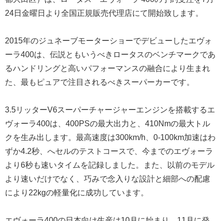
24日金曜日より全国正規販売代理店にて開始致します。
2015年のジュネーブモーターショーでデビューしたエヴォ
ーラ400は、伝説ともいうべきロータスのベンチマークであ
るハンドリングと高いパフォーマンスの融合により生まれ
た、最もピュアで注目されるべきスーパーカーです。
3.5リッターV6スーパーチャージャーエンジンを搭載するエ
ヴォーラ400は、400PSの最大出力と、410Nmの最大トル
クを生み出します。最⾼速度は300km/h、0-100km加速はわ
ずか4.2秒、へセルのテストコースで、今までのエヴォーラ
より6秒も速いタイムを記録しました。また、以前のモデル
より速いだけでなく、巧みで念入りな設計と細部への配慮
により22kgの軽量化に成功しています。
エヴォーラ400の日本向け生産は10月に始まり、11月に発