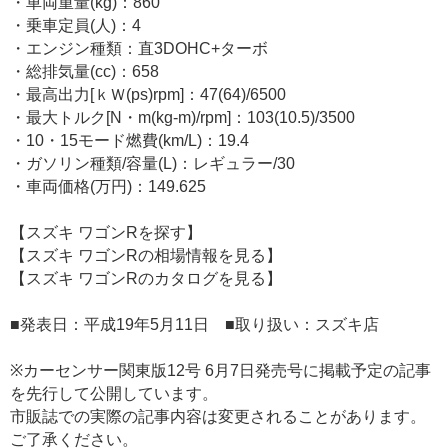
・車両重量(kg)：860
・乗車定員(人)：4
・エンジン種類：直3DOHC+ターボ
・総排気量(cc)：658
・最高出力[ｋＷ(ps)rpm]：47(64)/6500
・最大トルク[N・m(kg-m)/rpm]：103(10.5)/3500
・10・15モード燃費(km/L)：19.4
・ガソリン種類/容量(L)：レギュラー/30
・車両価格(万円)：149.625
【スズキ ワゴンRを探す】
【スズキ ワゴンRの相場情報を見る】
【スズキ ワゴンRのカタログを見る】
■発表日：平成19年5月11日 ■取り扱い：スズキ店
※カーセンサー関東版12号 6月7日発売号に掲載予定の記事
を先行して公開しています。
市販誌での実際の記事内容は変更されることがあります。
ご了承ください。