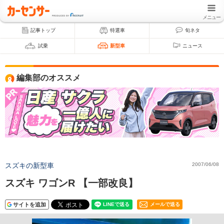
メニュー
記事トップ
特選車
旬ネタ
試乗
新型車
ニュース
編集部のオススメ
スズキの新型車
2007/06/08
スズキ ワゴンR 【一部改良】
サイトを追加
メールで送る