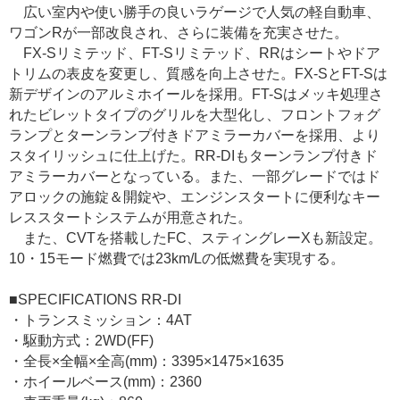
広い室内や使い勝手の良いラゲージで人気の軽自動車、
ワゴンRが一部改良され、さらに装備を充実させた。
FX-Sリミテッド、FT-Sリミテッド、RRはシートやドア
トリムの表皮を変更し、質感を向上させた。FX-SとFT-Sは
新デザインのアルミホイールを採用。FT-Sはメッキ処理さ
れたビレットタイプのグリルを大型化し、フロントフォグ
ランプとターンランプ付きドアミラーカバーを採用、より
スタイリッシュに仕上げた。RR-DIもターンランプ付きド
アミラーカバーとなっている。また、一部グレードではド
アロックの施錠＆開錠や、エンジンスタートに便利なキー
レススタートシステムが用意された。
また、CVTを搭載したFC、スティングレーXも新設定。
10・15モード燃費では23km/Lの低燃費を実現する。
■SPECIFICATIONS RR-DI
・トランスミッション：4AT
・駆動方式：2WD(FF)
・全長×全幅×全高(mm)：3395×1475×1635
・ホイールベース(mm)：2360