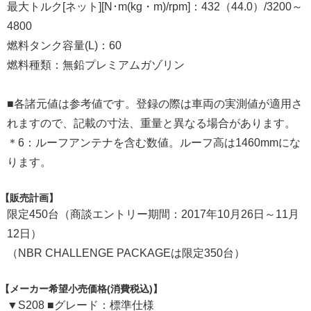
最大トルク[ネット][N･m(kg・m)/rpm]：432（44.0）/3200～
4800
燃料タンク容量(L)：60
燃料種類：無鉛プレミアムガゾリン
■各諸元値は参考値です。登録の際は車両の実測値が適用さ
れますので、記載の寸法、重量と異なる場合があります。
＊6：ルーフアンテナを含む数値。ルーフ高は1460mmにな
ります。
【販売計画】
限定450台（商談エントリー期間：2017年10月26日～11月
12日）
（NBR CHALLENGE PACKAGEは限定350台）
【メーカー希望小売価格(消費税込)】
▼S208 ■グレード：標準仕様