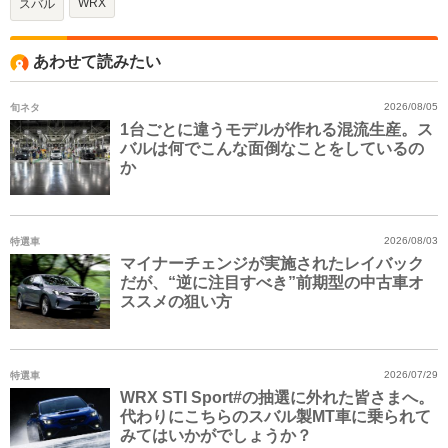
WRX
スバル
あわせて読みたい
旬ネタ
2026/08/05
1台ごとに違うモデルが作れる混流生産。ス
バルは何でこんな面倒なことをしているの
か
特選車
2026/08/03
マイナーチェンジが実施されたレイバック
だが、“逆に注目すべき”前期型の中古車オ
ススメの狙い方
特選車
2026/07/29
WRX STI Sport#の抽選に外れた皆さまへ。
代わりにこちらのスバル製MT車に乗られて
みてはいかがでしょうか？