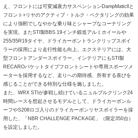
え、フロントには可変減衰力サスペンションDampMaticIIと
フロント+リヤのアクティブ・トルク・ベクタリングの効果
により強靭でしなやかな乗り味とシャープなコーナリング
を実現。またSTI製BBS 19インチ鍛造アルミホイールや
255/35R19タイヤ、ドライカーボントランクリップスポイ
ラーの採用により走行性能も向上。エクステリアには、大
型フロントアンダースポイラー、インテリアにもSTI製
RECAROバケットタイプフロントシートや専用スポーツメ
ーターを採用するなど、走りへの期待感、所有する喜びを
感じることができる特別な仕様を施しました。
また、WRX STIが参戦し続けているニュルブルクリンク24
時間レースを想起させるモデルとして、ドライカーボンル
ーフやS208ロゴ入りのドライカーボンリヤスポイラーを採
用した、「NBR CHALLENGE PACKAGE」（限定350台）
を設定しました。