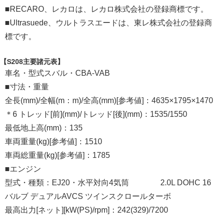
■RECARO、レカロは、レカロ株式会社の登録商標です。
■Ultrasuede、ウルトラスエードは、東レ株式会社の登録商
標です。
【S208主要諸元表】
車名・型式スバル・CBA-VAB
■寸法・重量
全長(mm)/全幅(m：m)/全高(mm)[参考値]：4635×1795×1470
＊6 トレッド[前](mm)/トレッド[後](mm)：1535/1550
最低地上高(mm)：135
車両重量(kg)[参考値]：1510
車両総重量(kg)[参考値]：1785
■エンジン
型式・種類：EJ20・水平対向4気筒 2.0L DOHC 16
バルブ デュアルAVCS ツインスクロールターボ
最高出力[ネット][kW(PS)/rpm]：242(329)/7200