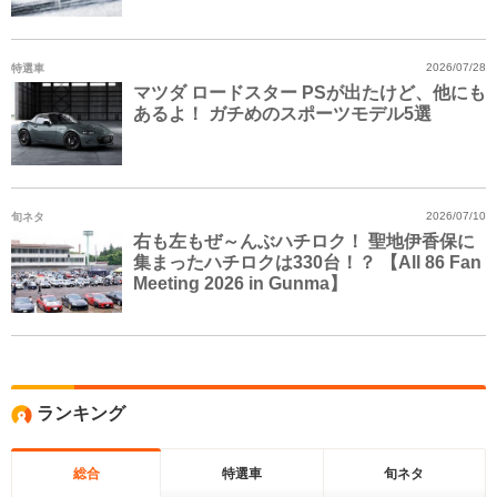
特選車
2026/07/28
マツダ ロードスター PSが出たけど、他にも
あるよ！ ガチめのスポーツモデル5選
旬ネタ
2026/07/10
右も左もぜ～んぶハチロク！ 聖地伊香保に
集まったハチロクは330台！？ 【All 86 Fan
Meeting 2026 in Gunma】
ランキング
総合
特選車
旬ネタ