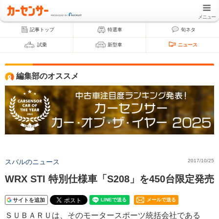
メニュー
記事トップ
特選車
旬ネタ
試乗
新型車
ニュース
編集部のオススメ
スバルのニュース
2017/10/25
WRX STI 特別仕様車「S208」を450台限定発売
サイトを追加
メールで送る
ＳＵＢＡＲＵは、そのモータースポーツ統括会社である