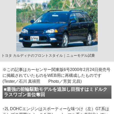
トヨタ カルディナのフロントスタイル｜ニューモデル試乗
※この記事はカーセンサー関東版6号2000年2月24日発売号
に掲載されていたものをWEB用に再構成したものです
(Tester／石川 真禧照 Photo／芳賀 元昌)
■最強の前輪駆動モデルを追加し目指すはミドルク
ラスワゴン首位奪回
↑2L DOHCエンジンはスポーティーな味つけ（左）GT系は