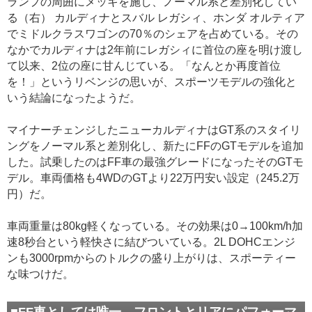
ランプの周囲にメッキを施し、ノーマル系と差別化してい
る（右） カルディナとスバル レガシィ、ホンダ オルティア
でミドルクラスワゴンの70％のシェアを占めている。その
なかでカルディナは2年前にレガシィに首位の座を明け渡し
て以来、2位の座に甘んじている。「なんとか再度首位
を！」というリベンジの思いが、スポーツモデルの強化と
いう結論になったようだ。
マイナーチェンジしたニューカルディナはGT系のスタイリ
ングをノーマル系と差別化し、新たにFFのGTモデルを追加
した。試乗したのはFF車の最強グレードになったそのGTモ
デル。車両価格も4WDのGTより22万円安い設定（245.2万
円）だ。
車両重量は80kg軽くなっている。その効果は0→100km/h加
速8秒台という軽快さに結びついている。2L DOHCエンジ
ンも3000rpmからのトルクの盛り上がりは、スポーティー
な味つけだ。