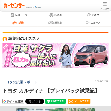
メニュー
記事トップ
特選車
旬ネタ
試乗
新型車
ニュース
編集部のオススメ
トヨタの試乗レポート
2008/02/29
トヨタ カルディナ 【プレイバック試乗記】
サイトを追加
メールで送る