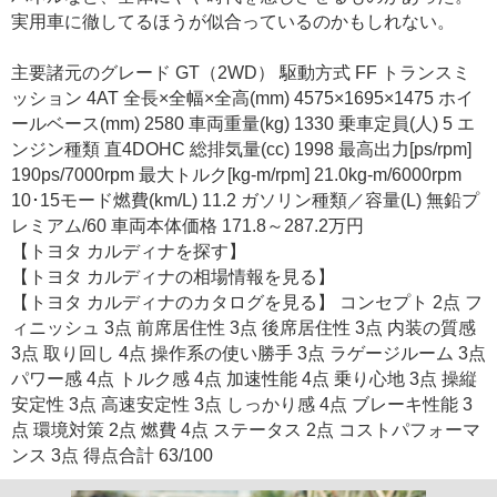
実用車に徹してるほうが似合っているのかもしれない。
主要諸元のグレード GT（2WD） 駆動方式 FF トランスミ
ッション 4AT 全長×全幅×全高(mm) 4575×1695×1475 ホイ
ールベース(mm) 2580 車両重量(kg) 1330 乗車定員(人) 5 エ
ンジン種類 直4DOHC 総排気量(cc) 1998 最高出力[ps/rpm]
190ps/7000rpm 最大トルク[kg-m/rpm] 21.0kg-m/6000rpm
10･15モード燃費(km/L) 11.2 ガソリン種類／容量(L) 無鉛プ
レミアム/60 車両本体価格 171.8～287.2万円
【トヨタ カルディナを探す】
【トヨタ カルディナの相場情報を見る】
【トヨタ カルディナのカタログを見る】 コンセプト 2点 フ
ィニッシュ 3点 前席居住性 3点 後席居住性 3点 内装の質感
3点 取り回し 4点 操作系の使い勝手 3点 ラゲージルーム 3点
パワー感 4点 トルク感 4点 加速性能 4点 乗り心地 3点 操縦
安定性 3点 高速安定性 3点 しっかり感 4点 ブレーキ性能 3
点 環境対策 2点 燃費 4点 ステータス 2点 コストパフォーマ
ンス 3点 得点合計 63/100