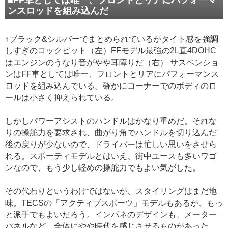
■FF車としては唯一、フロントとリアにパフォーマ
ンスロッドを組み込んだ
↑ブラック&シルバーでまとめられているがタイト感を強調
しすぎのコックピット（左）FFモデル最強の2L直4DOHC
はエンジンのうなり音がやや耳障りだ（右） サスペンショ
ンはFF車としては唯一、フロントとリアにパフォーマンス
ロッドを組み込んでいる。確かにコーナーでのボディのロ
ールは小さく抑えられている。
しかしパワーアシストのハンドルはかなり重めだ。それな
りの操舵力を要求され、曲がり角でハンドルを切り込んだ
後の戻りが少ないので、ドライバーは忙しい思いをさせら
れる。スポーティモデルとはいえ、街中ユースも多いワゴ
ンなので、もう少し軽めの操舵力でもよい気がした。
その代わりというわけではないが、スタイリングはまだ地
味。TECSの「アクティブスポーツ」モデルもあるが、もっ
と派手でもよいだろう。インパネのデザインも、メーター
パネルなど、全体にやや時代を感じさせるものがあった。