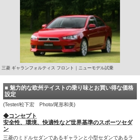
三菱 ギャランフォルティス フロント｜ニューモデル試乗
■ 魅力的な欧州テイストの乗り味とお買い得な価格
設定
(Tester/松下宏 Photo/尾形和美)
◆コンセプト
安全性、環境、快適性など世界基準のスポーツセダ
ン
三菱のミドルセダンであるギャランと小型セダンであるラ