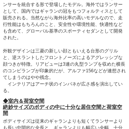
ンサーを統合する形で登場したモデル。海外ではランサー
として、国内ではギャランの冠をもつフォルティスとして
販売される。当然ながら海外比率の高いモデルなので、走
行性能はもちろんのこと、安全性や環境性能、快適性など
も含めて、グローバル基準のスポーティセダンとして開発
された。
外観デザインは三菱の新しい顔ともいえる台形のグリル
と、逆スラントしたフロントノーズによるアグレッシブな
顔つきが特徴。リアビューは3連の丸型ランプを収めた横長
のコンビランプが印象的だが、アルファ156などが連想され
てしまうのはやや残念。
インテリアはアーチ状のインパネが広さ感を演出してい
る。
◆室内＆荷室空間
絶妙サイズのボディの中に十分な居住空間と荷室空
間
ボディサイズは従来のギャランよりも短くてランサーより
も長い中間的な全長と、ギャランよりも幅広い全幅、十分