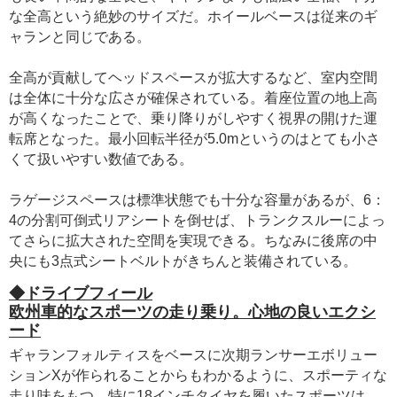
な全高という絶妙のサイズだ。ホイールベースは従来のギ
ャランと同じである。
全高が貢献してヘッドスペースが拡大するなど、室内空間
は全体に十分な広さが確保されている。着座位置の地上高
が高くなったことで、乗り降りがしやすく視界の開けた運
転席となった。最小回転半径が5.0mというのはとても小さ
くて扱いやすい数値である。
ラゲージスペースは標準状態でも十分な容量があるが、6：
4の分割可倒式リアシートを倒せば、トランクスルーによっ
てさらに拡大された空間を実現できる。ちなみに後席の中
央にも3点式シートベルトがきちんと装備されている。
◆ドライブフィール
欧州車的なスポーツの走り乗り。心地の良いエクシ
ード
ギャランフォルティスをベースに次期ランサーエボリュー
ションXが作られることからもわかるように、スポーティな
走り味をもつ。特に18インチタイヤを履いたスポーツは、