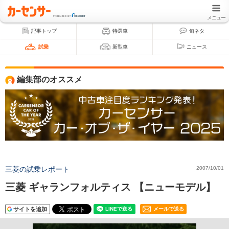
メニュー
記事トップ
特選車
旬ネタ
試乗
新型車
ニュース
編集部のオススメ
三菱の試乗レポート
2007/10/01
三菱 ギャランフォルティス 【ニューモデル】
サイトを追加
メールで送る