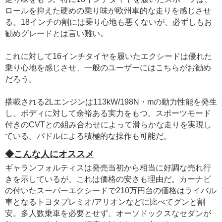
ロールを抑えた硬めの乗り味が欧州車的な走りを感じさせ
る。18インチの割には乗り心地も悪くないが、必ずしもお
勧めグレードとは言い難い。
これに対して16インチタイヤを履いたエクシードは優れた
乗り心地を感じさせ、一般のユーザーにはこちらがお勧め
だろう。
搭載される2Lエンジンは113kW/198N・mの動力性能を発生
し、ボディに対して余裕ある実力をもつ。スポーツモード
付きのCVTとの組み合わせによって滑らかな走りを実現し
ている。パドルによる積極的な操作も可能だ。
◆こんな人にオススメ
ギャランフォルティスは発売当初から相当に好調な売れ行
きを示しているが、これは価格の安さも理由だ。カーナビ
の付いたスーパーエクシードで210万円台の価格はライバル
車となるトヨタプレミオ/アリオンなどに比べてグンと割
安。多人数乗車を必要とせず、オーソドックスなセダンが