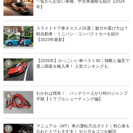
一覧からお安い車種、中古車価格も紹介【2024
年】
スライドドア車オススメ25選｜魅力や選び方は？
4
軽自動車・ミニバン・コンパクトカーを紹介
【2023年最新】
【2026年】かっこいい車ベスト30｜独断と偏見で
5
選ぶ国産＆輸入車！ 人気ランキングも
わかれば簡単！ バッテリー上がり時のジャンプ
6
手順【トラブルシューティング編】
マニュアル（MT）車の運転方法ガイド｜初心者＆
7
忘れた人でも大丈夫！ やり方＆コツを解説