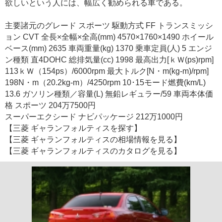
欲しいという人には、幅広く勧められる車である。
主要諸元のグレード スポーツ 駆動方式 FF トランスミッシ
ョン CVT 全長×全幅×全高(mm) 4570×1760×1490 ホイール
ベース(mm) 2635 車両重量(kg) 1370 乗車定員(人) 5 エンジ
ン種類 直4DOHC 総排気量(cc) 1998 最高出力[ｋＷ(ps)rpm]
113ｋＷ（154ps）/6000rpm 最大トルク[N・m(kg-m)/rpm]
198N・m（20.2kg-m）/4250rpm 10･15モード燃費(km/L)
13.6 ガソリン種類／容量(L) 無鉛レギュラー/59 車両本体価
格 スポーツ 204万7500円
スーパーエクシード ナビパッケージ 212万1000円
【三菱 ギャランフォルティスを探す】
【三菱 ギャランフォルティスの相場情報を見る】
【三菱 ギャランフォルティスのカタログを見る】