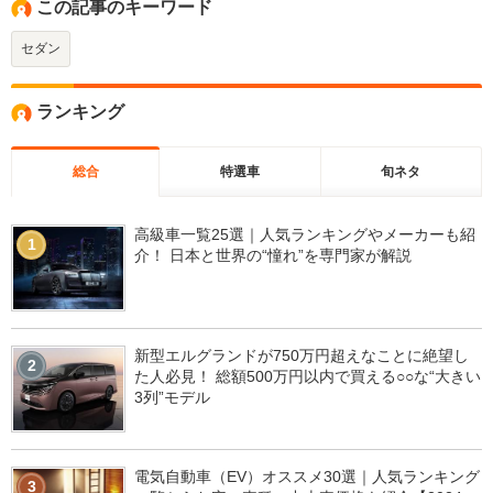
この記事のキーワード
セダン
ランキング
総合
特選車
旬ネタ
高級車一覧25選｜人気ランキングやメーカーも紹
1
介！ 日本と世界の“憧れ”を専門家が解説
新型エルグランドが750万円超えなことに絶望し
2
た人必見！ 総額500万円以内で買える○○な“大きい
3列”モデル
電気自動車（EV）オススメ30選｜人気ランキング
3