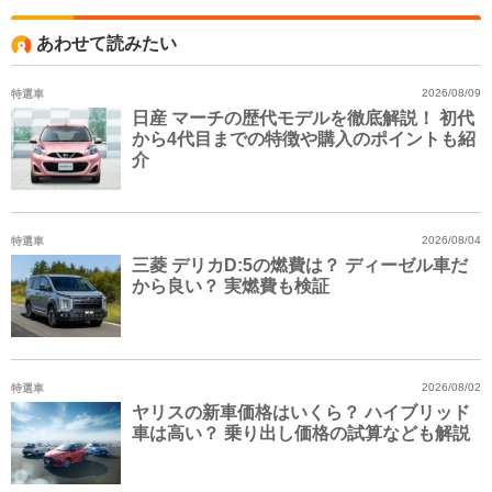
あわせて読みたい
特選車
2026/08/09
日産 マーチの歴代モデルを徹底解説！ 初代
から4代目までの特徴や購入のポイントも紹
介
特選車
2026/08/04
三菱 デリカD:5の燃費は？ ディーゼル車だ
から良い？ 実燃費も検証
特選車
2026/08/02
ヤリスの新車価格はいくら？ ハイブリッド
車は高い？ 乗り出し価格の試算なども解説