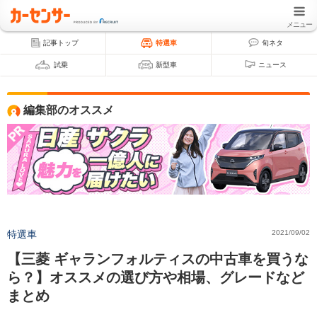
メニュー
記事トップ
特選車
旬ネタ
試乗
新型車
ニュース
編集部のオススメ
特選車
2021/09/02
【三菱 ギャランフォルティスの中古車を買うな
ら？】オススメの選び方や相場、グレードなど
まとめ