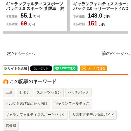
ギャランフォルティススポーツ
ギャランフォルティススポーツ
バック 2.0 スポーツ 禁煙車 純
バック 2.0 ラリーアート 4WD
正HDDナビ ワンセグTV
後期型・SDナビ・フルセグ・
55.1
143.0
本体価格
本体価格
万円
万円
Bluetooth ETC HID CD
バックカメラ・Bluetooth接
69
151
スマートキー フォグラン
続・ETC・クルーズコントロー
支払総額
支払総額
万円
万円
プ パドルシフト 電動格納ミ
ル・スマートキー・ドライブレ
ラー プライバシーガラス 純
コーダー・HIDヘッドライト・
正アルミホイール
フォグランプ・純正18AW・オ
ートエアコン・ドアバイザー
次のページへ
前のページへ
サイトを追加
メールで送る
この記事のキーワード
三菱
セダン
スポーツセダン
ハッチバック
クルマを選び始めた人向け
ギャランフォルティス
ギャランフォルティススポーツバック
人気中古モデル徹底ガイド
高橋満