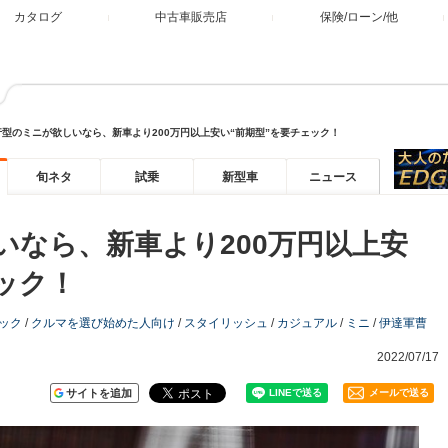
カタログ
中古車販売店
保険/ローン/他
行型のミニが欲しいなら、新車より200万円以上安い“前期型”を要チェック！
旬ネタ
試乗
新型車
ニュース
いなら、新車より200万円以上安
ック！
ック
/
クルマを選び始めた人向け
/
スタイリッシュ
/
カジュアル
/
ミニ
/
伊達軍曹
2022/07/17
サイトを追加
メールで送る