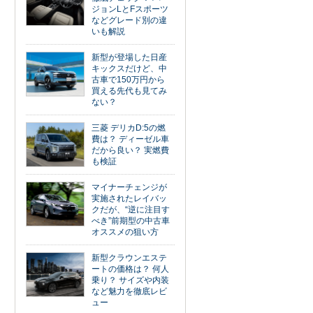
ジョンLとFスポーツ
などグレード別の違
いも解説
新型が登場した日産
キックスだけど、中
古車で150万円から
買える先代も見てみ
ない？
三菱 デリカD:5の燃
費は？ ディーゼル車
だから良い？ 実燃費
も検証
マイナーチェンジが
実施されたレイバッ
クだが、“逆に注目す
べき”前期型の中古車
オススメの狙い方
新型クラウンエステ
ートの価格は？ 何人
乗り？ サイズや内装
など魅力を徹底レビ
ュー