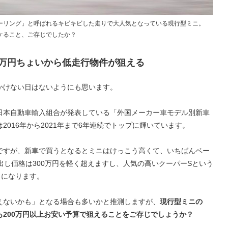
ーリング」と呼ばれるキビキビした走りで大人気となっている現行型ミニ。
ケること、ご存じでしたか？
0万円ちょいから低走行物件が狙える
かけない日はないようにも思います。
日本自動車輸入組合が発表している「外国メーカー車モデル別新車
016年から2021年まで6年連続でトップに輝いています。
ですが、新車で買うとなるとミニはけっこう高くて、いちばんベー
出し価格は300万円を軽く超えますし、人気の高いクーパーSという
とになります。
えないかも」となる場合も多いかと推測しますが、
現行型ミニの
200万円以上お安い予算で狙えることをご存じでしょうか？