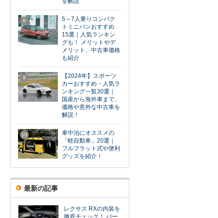
を解説
5～7人乗りコンパク
8
トミニバンおすすめ
15選｜人気ランキン
グも！ メリットやデ
メリット、中古車価格
も紹介
【2024年】スポーツ
9
カーおすすめ・人気ラ
ンキング一覧30選｜
国産から海外車まで、
価格や意外な中古車を
解説！
車中泊にオススメの
10
「軽自動車」20選｜
フルフラット式や便利
グッズを紹介！
最新の記事
レクサス RXの内装を
徹底チェック！ バー