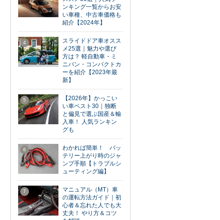
ンキング一覧からお安
い車種、中古車価格も
紹介【2024年】
スライドドア車オスス
4
メ25選｜魅力や選び
方は？ 軽自動車・ミ
ニバン・コンパクトカ
ーを紹介【2023年最
新】
【2026年】かっこい
5
い車ベスト30｜独断
と偏見で選ぶ国産＆輸
入車！ 人気ランキン
グも
わかれば簡単！ バッ
6
テリー上がり時のジャ
ンプ手順【トラブルシ
ューティング編】
マニュアル（MT）車
7
の運転方法ガイド｜初
心者＆忘れた人でも大
丈夫！ やり方＆コツ