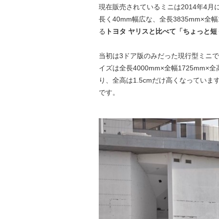
現在販売されているミニは2014年4月
長く40mm幅広な、全長3835mm×全
る
トヨタ ヤリスと比べて「ちょっと
当初は3ドア版のみだった現行型ミニで
イズは全長4000mm×全幅1725mm×
り、全高は1.5cmだけ高くなっていま
です。