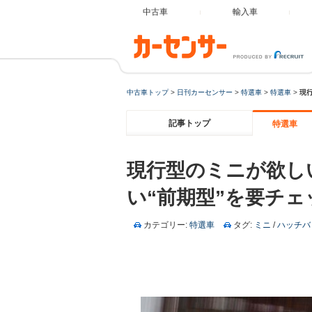
中古車
輸入車
中古車トップ
>
日刊カーセンサー
>
特選車
>
特選車
>
現
記事トップ
特選車
現行型のミニが欲し
い“前期型”を要チェ
カテゴリー:
特選車
タグ:
ミニ
/
ハッチバ