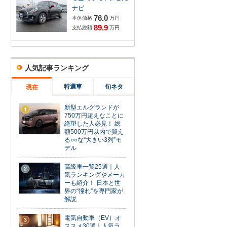
ナビ
76.0
本体価格
万円
89.9
支払総額
万円
人気記事ランキング
特選車
旬ネタ
現在
新型エルグランドが
1
750万円超えなことに
絶望した人必見！ 総
額500万円以内で買え
る○○な“大きい3列”モ
デル
高級車一覧25選｜人
2
気ランキングやメーカ
ーも紹介！ 日本と世
界の“憧れ”を専門家が
解説
電気自動車（EV）オ
3
ススメ30選｜人気ラ