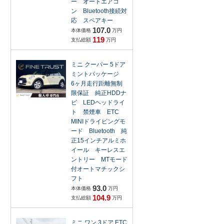
ー オートエアコ
ン Bluetooth接続対
応 スペアキー
107.0
本体価格
万円
119
支払総額
万円
ミニ クーパー 5ドア
ミントパッケージ
6ヶ月走行距離無制
限保証 純正HDDナ
ビ LEDヘッドライ
ト 禁煙車 ETC
MINIドライビングモ
ード Bluetooth 純
正15インチアルミホ
イール キーレスエ
ントリー MTモード
付オートマチックシ
フト
93.0
本体価格
万円
104.9
支払総額
万円
ミニ ワン 3ドア ETC