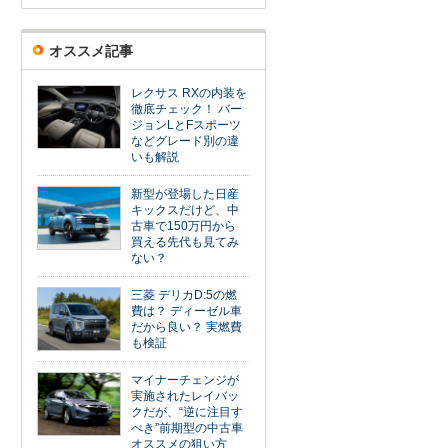
オススメ記事
レクサス RXの内装を
徹底チェック！ バー
ジョンLとFスポーツ
などグレード別の違
いも解説
新型が登場した日産
キックスだけど、中
古車で150万円から
買える先代も見てみ
ない？
三菱 デリカD:5の燃
費は？ ディーゼル車
だから良い？ 実燃費
も検証
マイナーチェンジが
実施されたレイバッ
クだが、“逆に注目す
べき”前期型の中古車
オススメの狙い方