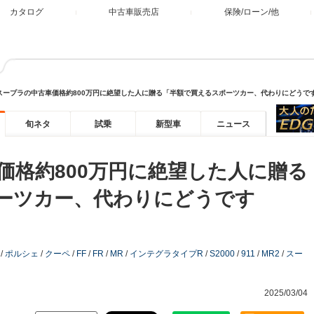
カタログ
中古車販売店
保険/ローン/他
0スープラの中古車価格約800万円に絶望した人に贈る「半額で買えるスポーツカー、代わりにどうで
旬ネタ
試乗
新型車
ニュース
価格約800万円に絶望した人に贈る
ーツカー、代わりにどうです
/
ポルシェ
/
クーペ
/
FF
/
FR
/
MR
/
インテグラタイプR
/
S2000
/
911
/
MR2
/
スー
2025/03/04