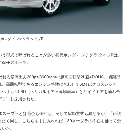
代ホンダ インテグラ タイプR
という型式で呼ばれることが多い初代ホンダ インテグラ タイプRは、
するFFスポーツ。
ばれる最高出力200ps/8000rpmの超高回転型2L直4DOHC。初期型
れ、高回転型であるエンジン特性に合わせて5MTはクロスレシオ
めヘリカルLSD（ヘリカルギア＝蓮場歯車）とサイドギアを噛み合
デフ）も採用された。
80スープラとは毛色も個性も、そして駆動方式も異なるが、「伝説
ったく同じ。こちらを手に入れれば、80スープラの不在を補って余
ないか。