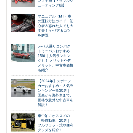
ンプ手順【トラブルシ
ューティング編】
マニュアル（MT）車
7
の運転方法ガイド｜初
心者＆忘れた人でも大
丈夫！ やり方＆コツ
を解説
5～7人乗りコンパク
8
トミニバンおすすめ
15選｜人気ランキン
グも！ メリットやデ
メリット、中古車価格
も紹介
【2024年】スポーツ
9
カーおすすめ・人気ラ
ンキング一覧30選｜
国産から海外車まで、
価格や意外な中古車を
解説！
車中泊にオススメの
10
「軽自動車」20選｜
フルフラット式や便利
グッズを紹介！