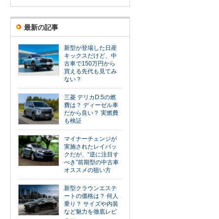
最新の記事
新型が登場した日産
キックスだけど、中
古車で150万円から
買える先代も見てみ
ない？
三菱 デリカD:5の燃
費は？ ディーゼル車
だから良い？ 実燃費
も検証
マイナーチェンジが
実施されたレイバッ
クだが、“逆に注目す
べき”前期型の中古車
オススメの狙い方
新型クラウンエステ
ートの価格は？ 何人
乗り？ サイズや内装
など魅力を徹底レビ