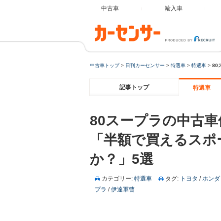
中古車
輸入車
中古車トップ
>
日刊カーセンサー
>
特選車
>
特選車
>
8
記事トップ
特選車
80スープラの中古車
「半額で買えるスポ
か？」5選
カテゴリー:
特選車
タグ:
トヨタ
/
ホンダ
プラ
/
伊達軍曹