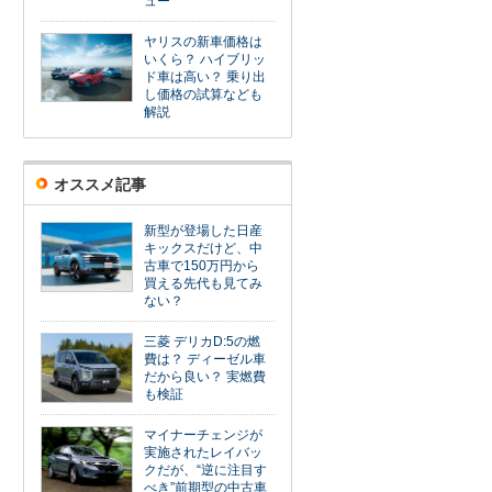
ュー
ヤリスの新車価格は
いくら？ ハイブリッ
ド車は高い？ 乗り出
し価格の試算なども
解説
オススメ記事
新型が登場した日産
キックスだけど、中
古車で150万円から
買える先代も見てみ
ない？
三菱 デリカD:5の燃
費は？ ディーゼル車
だから良い？ 実燃費
も検証
マイナーチェンジが
実施されたレイバッ
クだが、“逆に注目す
べき”前期型の中古車