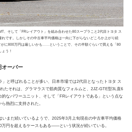
T、そして「FRレイアウト」を組み合わせた80スープラこと2代目トヨタ ス
憧れです。しかしその中古車平均価格は一向に下がらないどころか上がり続
すがに800万円は厳しいかも……ということで、その半額ぐらいで買える「80
しょう！
円オーバー
ラ」と呼ばれることが多い、日本市場では2代目となったトヨタ ス
されたそれは、グラマラスで筋肉質なフォルムと、2JZ-GTE型3L直6
力的なパワーユニット、そして「FRレイアウトである」という点な
から熱烈に支持された。
はいまだ続いているようで、2025年3月上旬現在の中古車平均価格
000万円を超えるケースもある――という状況が続いている。