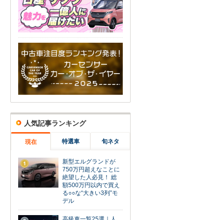
人気記事ランキング
特選車
旬ネタ
現在
新型エルグランドが
1
750万円超えなことに
絶望した人必見！ 総
額500万円以内で買え
る○○な“大きい3列”モ
デル
高級車一覧25選｜人