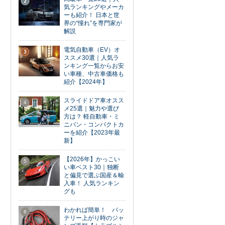
2
気ランキングやメーカ
ーも紹介！ 日本と世
界の“憧れ”を専門家が
解説
電気自動車（EV）オ
3
ススメ30選｜人気ラ
ンキング一覧からお安
い車種、中古車価格も
紹介【2024年】
スライドドア車オスス
4
メ25選｜魅力や選び
方は？ 軽自動車・ミ
ニバン・コンパクトカ
ーを紹介【2023年最
新】
【2026年】かっこい
5
い車ベスト30｜独断
と偏見で選ぶ国産＆輸
入車！ 人気ランキン
グも
わかれば簡単！ バッ
6
テリー上がり時のジャ