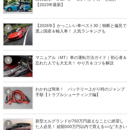
【2023年最新】
【2026年】かっこいい車ベスト30｜独断と偏見で
4
選ぶ国産＆輸入車！ 人気ランキングも
マニュアル（MT）車の運転方法ガイド｜初心者＆
5
忘れた人でも大丈夫！ やり方＆コツを解説
わかれば簡単！ バッテリー上がり時のジャンプ
6
手順【トラブルシューティング編】
新型エルグランドが750万円超えなことに絶望し
7
た人必見！ 総額500万円以内で買える○○な“大きい