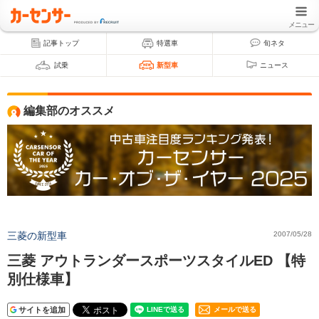
メニュー
記事トップ
特選車
旬ネタ
試乗
新型車
ニュース
編集部のオススメ
三菱の新型車
2007/05/28
三菱 アウトランダースポーツスタイルED 【特
別仕様車】
サイトを追加
メールで送る