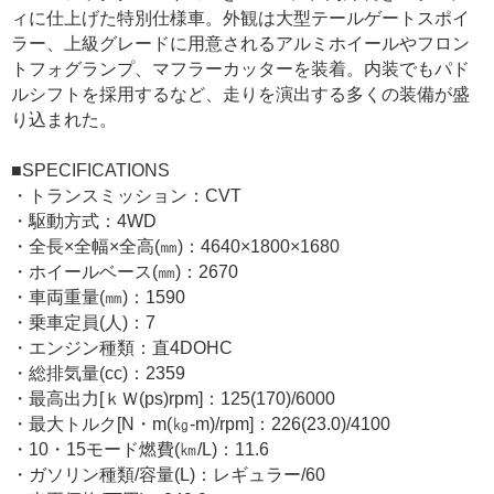
ィに仕上げた特別仕様車。外観は大型テールゲートスポイ
ラー、上級グレードに用意されるアルミホイールやフロン
トフォグランプ、マフラーカッターを装着。内装でもパド
ルシフトを採用するなど、走りを演出する多くの装備が盛
り込まれた。
■SPECIFICATIONS
・トランスミッション：CVT
・駆動方式：4WD
・全長×全幅×全高(㎜)：4640×1800×1680
・ホイールベース(㎜)：2670
・車両重量(㎜)：1590
・乗車定員(人)：7
・エンジン種類：直4DOHC
・総排気量(cc)：2359
・最高出力[ｋＷ(ps)rpm]：125(170)/6000
・最大トルク[N・m(㎏-m)/rpm]：226(23.0)/4100
・10・15モード燃費(㎞/L)：11.6
・ガソリン種類/容量(L)：レギュラー/60