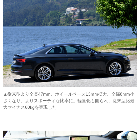
▲従来型より全長47mm、ホイールベース13mm拡大、全幅8mm小
さくなり、よりスポーティな比率に。軽量化も図られ、従来型比最
大マイナス60kgを実現した