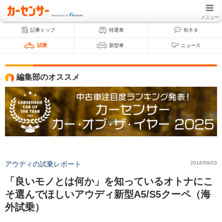
メニュー
記事トップ
特選車
旬ネタ
試乗
新型車
ニュース
編集部のオススメ
アウディの試乗レポート
2016/09/03
「良いモノとは何か」を知っているオトナにこ
そ選んでほしいアウディ新型A5/S5クーペ（海
外試乗）