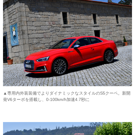
▲専用内外装装備でよりダイナミックなスタイルのS5クーペ。新開
発V6ターボを搭載し、0-100km/h加速4.7秒に