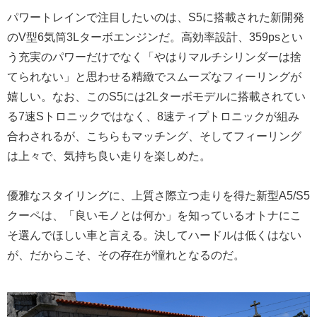
パワートレインで注目したいのは、S5に搭載された新開発
のV型6気筒3Lターボエンジンだ。高効率設計、359psとい
う充実のパワーだけでなく「やはりマルチシリンダーは捨
てられない」と思わせる精緻でスムーズなフィーリングが
嬉しい。なお、このS5には2Lターボモデルに搭載されてい
る7速Sトロニックではなく、8速ティプトロニックが組み
合わされるが、こちらもマッチング、そしてフィーリング
は上々で、気持ち良い走りを楽しめた。
優雅なスタイリングに、上質さ際立つ走りを得た新型A5/S5
クーペは、「良いモノとは何か」を知っているオトナにこ
そ選んでほしい車と言える。決してハードルは低くはない
が、だからこそ、その存在が憧れとなるのだ。