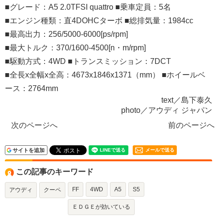
■グレード：A5 2.0TFSI quattro ■乗車定員：5名
■エンジン種類：直4DOHCターボ ■総排気量：1984cc
■最高出力：256/5000-6000[ps/rpm]
■最大トルク：370/1600-4500[n・m/rpm]
■駆動方式：4WD ■トランスミッション：7DCT
■全長x全幅x全高：4673x1846x1371（mm） ■ホイールベ
ース：2764mm
text／島下泰久
photo／アウディ ジャパン
次のページへ
前のページへ
サイトを追加
メールで送る
この記事のキーワード
FF
4WD
A5
S5
アウディ
クーペ
ＥＤＧＥが効いている