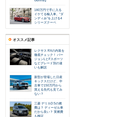
Gunma】
180万円で手に入る
イケてる輸入車。“ダ
ンディみ”を上げる4
シリーズクーペ
オススメ記事
レクサス RXの内装を
徹底チェック！ バー
ジョンLとFスポーツ
などグレード別の違
いも解説
新型が登場した日産
キックスだけど、中
古車で150万円から
買える先代も見てみ
ない？
三菱 デリカD:5の燃
費は？ ディーゼル車
だから良い？ 実燃費
も検証