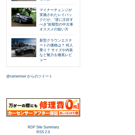
マイナーチェンジが
実施されたレイバッ
クだが、“逆に注目す
べき”前期型の中古車
オススメの狙い方
新型クラウンエステ
ートの価格は？ 何人
乗り？ サイズや内装
など魅力を徹底レビ
ュー
@carsensor からのツイート
RDF Site Summary
RSS 2.0