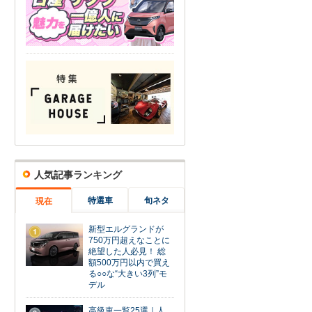
人気記事ランキング
特選車
旬ネタ
現在
新型エルグランドが
1
750万円超えなことに
絶望した人必見！ 総
額500万円以内で買え
る○○な“大きい3列”モ
デル
高級車一覧25選｜人