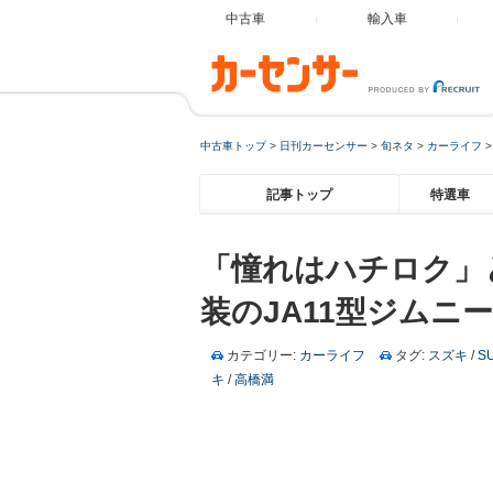
中古車
輸入車
中古車トップ
>
日刊カーセンサー
>
旬ネタ
>
カーライフ
記事トップ
特選車
「憧れはハチロク」
装のJA11型ジムニー
カテゴリー:
カーライフ
タグ:
スズキ
/
S
キ
/
高橋満