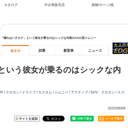
カタログ
中古車販売店
保険/ローン/他
>
「憧れはハチロク」という彼女が乗るのはシックな内装のJA11型ジムニー
試乗
新型車
ニュース
旬ネタ
という彼女が乗るのはシックな内
UV
/
クロカン
/
ドライブ
/
カスタム
/
ジムニー
/
アクティブ
/
SUV・クロカン
/
スズ
2025/08/08
サイトを追加
メールで送る