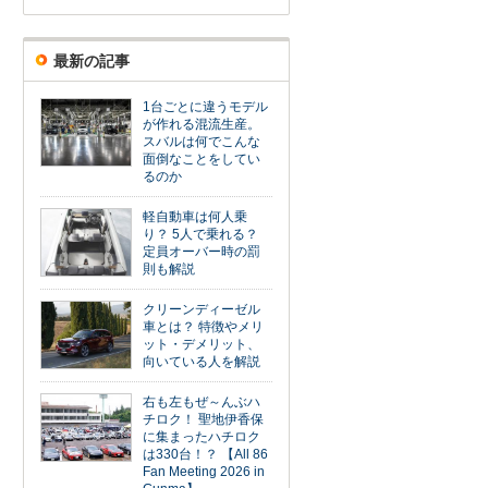
最新の記事
1台ごとに違うモデル
が作れる混流生産。
スバルは何でこんな
面倒なことをしてい
るのか
軽自動車は何人乗
り？ 5人で乗れる？
定員オーバー時の罰
則も解説
クリーンディーゼル
車とは？ 特徴やメリ
ット・デメリット、
向いている人を解説
右も左もぜ～んぶハ
チロク！ 聖地伊香保
に集まったハチロク
は330台！？ 【All 86
Fan Meeting 2026 in