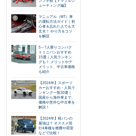
ンプ手順【トラブルシ
ューティング編】
マニュアル（MT）車
7
の運転方法ガイド｜初
心者＆忘れた人でも大
丈夫！ やり方＆コツ
を解説
5～7人乗りコンパク
8
トミニバンおすすめ
15選｜人気ランキン
グも！ メリットやデ
メリット、中古車価格
も紹介
【2024年】スポーツ
9
カーおすすめ・人気ラ
ンキング一覧30選｜
国産から海外車まで、
価格や意外な中古車を
解説！
【2024年】軽バンの
10
最強は？ オススメ現
行4車種を燃費や荷室
などで比較！