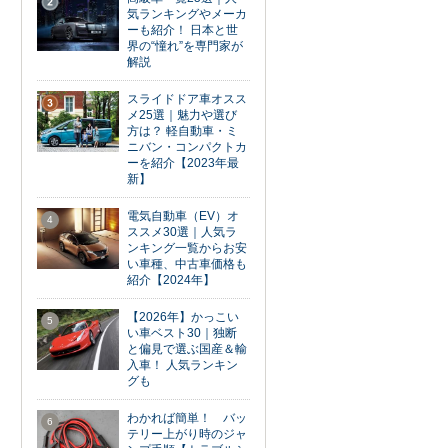
2
気ランキングやメーカ
ーも紹介！ 日本と世
界の“憧れ”を専門家が
解説
スライドドア車オスス
3
メ25選｜魅力や選び
方は？ 軽自動車・ミ
ニバン・コンパクトカ
ーを紹介【2023年最
新】
電気自動車（EV）オ
4
ススメ30選｜人気ラ
ンキング一覧からお安
い車種、中古車価格も
紹介【2024年】
【2026年】かっこい
5
い車ベスト30｜独断
と偏見で選ぶ国産＆輸
入車！ 人気ランキン
グも
わかれば簡単！ バッ
6
テリー上がり時のジャ