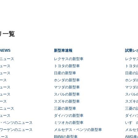
リ一覧
NEWS
新型車速報
試乗レ
ニュース
レクサスの新型車
レクサ
ュース
トヨタの新型車
トヨタ
ュース
日産の新型車
日産の
ース
ホンダの新型車
ホンダ
ュース
マツダの新型車
マツダ
ュース
スバルの新型車
スバル
ース
スズキの新型車
スズキ
ニュース
三菱の新型車
三菱の
ュース
ダイハツの新型車
ダイハ
・ベンツのニュース
ミツオカの新型車
いすゞ
ワーゲンのニュース
メルセデス・ベンツの新型車
メルセ
ュース
BMWの新型車
AMG