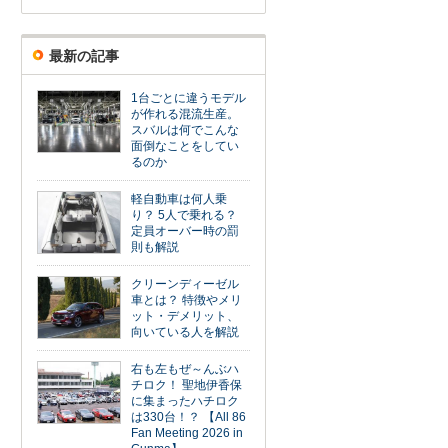
最新の記事
1台ごとに違うモデル
が作れる混流生産。
スバルは何でこんな
面倒なことをしてい
るのか
軽自動車は何人乗
り？ 5人で乗れる？
定員オーバー時の罰
則も解説
クリーンディーゼル
車とは？ 特徴やメリ
ット・デメリット、
向いている人を解説
右も左もぜ～んぶハ
チロク！ 聖地伊香保
に集まったハチロク
は330台！？ 【All 86
Fan Meeting 2026 in