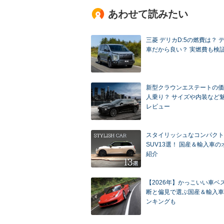
あわせて読みたい
三菱 デリカD:5の燃費は？ 
車だから良い？ 実燃費も検
新型クラウンエステートの価
人乗り？ サイズや内装など
レビュー
スタイリッシュなコンパクト
SUV13選！ 国産＆輸入車
紹介
【2026年】かっこいい車ベ
断と偏見で選ぶ国産＆輸入車
ンキングも