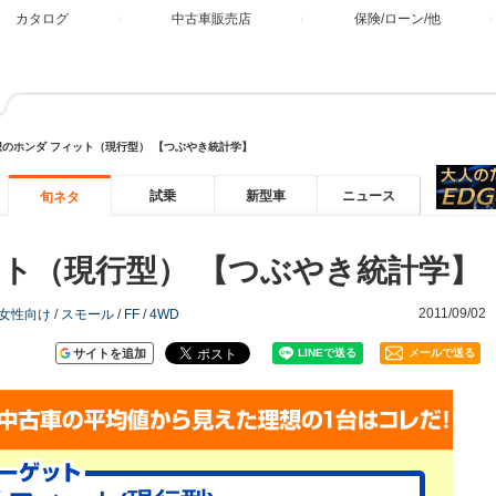
カタログ
中古車販売店
保険/ローン/他
想のホンダ フィット（現行型） 【つぶやき統計学】
試乗
新型車
ニュース
旬ネタ
ット（現行型） 【つぶやき統計学】
2011/09/02
女性向け
/
スモール
/
FF
/
4WD
サイトを追加
メールで送る