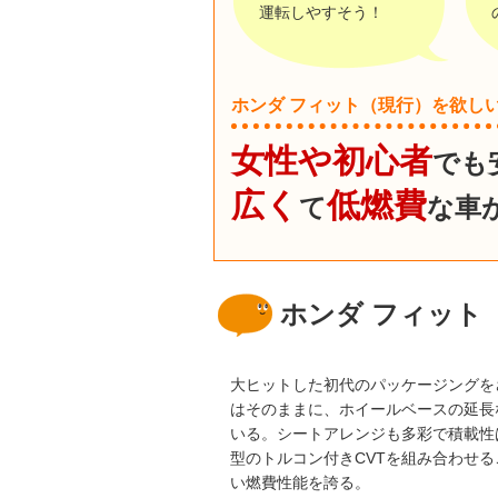
運転しやすそう！
ホンダ フィット（現行）を欲し
女性や初心者
でも
広く
低燃費
て
な車
ホンダ フィット
大ヒットした初代のパッケージングを
はそのままに、ホイールベースの延長
いる。シートアレンジも多彩で積載性
型のトルコン付きCVTを組み合わせるこ
い燃費性能を誇る。