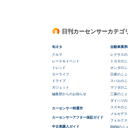
日刊カーセンサーカテゴ
旬ネタ
自動車業界
クルマ
レクサスの
レース＆イベント
トヨタのニ
トレンド
ホンダのニ
カーライフ
日産のニュ
ドライブ
スバルのニ
ガジェット
マツダのニ
編集部からのお知らせ
三菱のニュ
ダイハツの
スズキのニ
カーセンサー特選市
メルセデス
カーセンサーアフター保証ガイド
フォルクス
中古車購入ガイド
BMWのニ