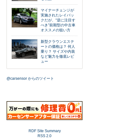
マイナーチェンジが
実施されたレイバッ
クだが、“逆に注目す
べき”前期型の中古車
オススメの狙い方
新型クラウンエステ
ートの価格は？ 何人
乗り？ サイズや内装
など魅力を徹底レビ
ュー
@carsensor からのツイート
RDF Site Summary
RSS 2.0