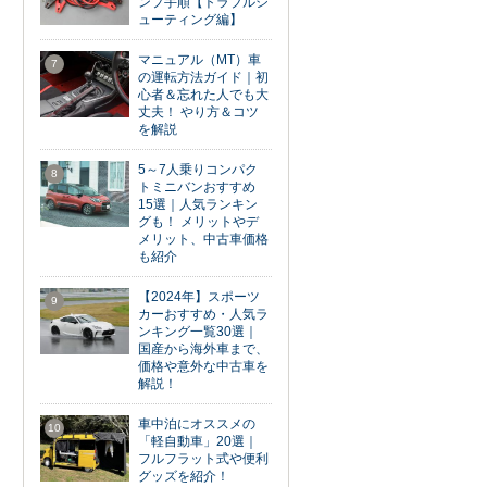
ンプ手順【トラブルシ
ューティング編】
マニュアル（MT）車
7
の運転方法ガイド｜初
心者＆忘れた人でも大
丈夫！ やり方＆コツ
を解説
5～7人乗りコンパク
8
トミニバンおすすめ
15選｜人気ランキン
グも！ メリットやデ
メリット、中古車価格
も紹介
【2024年】スポーツ
9
カーおすすめ・人気ラ
ンキング一覧30選｜
国産から海外車まで、
価格や意外な中古車を
解説！
車中泊にオススメの
10
「軽自動車」20選｜
フルフラット式や便利
グッズを紹介！