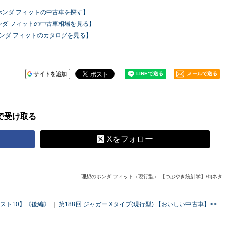
ホンダ フィットの中古車を探す】
ンダ フィットの中古車相場を見る】
ンダ フィットのカタログを見る】
サイトを追加
メールで送る
で受け取る
Xをフォロー
理想のホンダ フィット（現行型） 【つぶやき統計学】/旬ネタ
スト10】《後編》
｜
第188回 ジャガー Xタイプ(現行型) 【おいしい中古車】>>