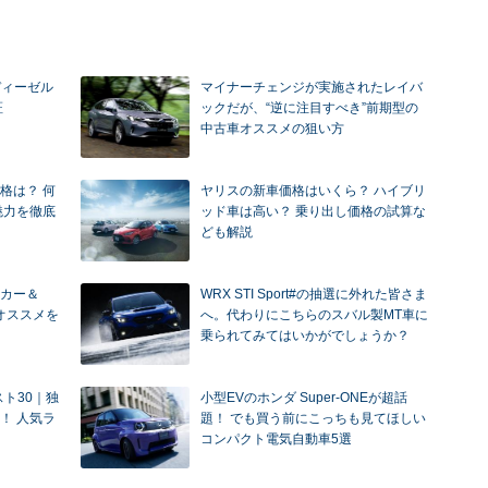
ディーゼル
マイナーチェンジが実施されたレイバ
証
ックだが、“逆に注目すべき”前期型の
中古車オススメの狙い方
格は？ 何
ヤリスの新車価格はいくら？ ハイブリ
魅力を徹底
ッド車は高い？ 乗り出し価格の試算な
ども解説
カー＆
WRX STI Sport#の抽選に外れた皆さま
のオススメを
へ。代わりにこちらのスバル製MT車に
乗られてみてはいかがでしょうか？
スト30｜独
小型EVのホンダ Super-ONEが超話
！ 人気ラ
題！ でも買う前にこっちも見てほしい
コンパクト電気自動車5選