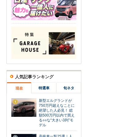
人気記事ランキング
特選車
旬ネタ
現在
新型エルグランドが
1
750万円超えなことに
絶望した人必見！ 総
額500万円以内で買え
る○○な“大きい3列”モ
デル
高級車一覧25選｜人