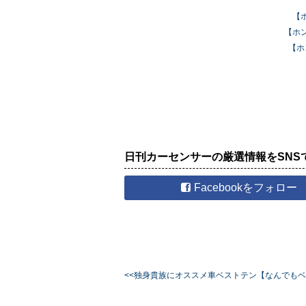
【
【ホ
【ホ
日刊カーセンサーの厳選情報をSNS
Facebookをフォロー
<<独身貴族にオススメ車ベストテン【なんでもベ