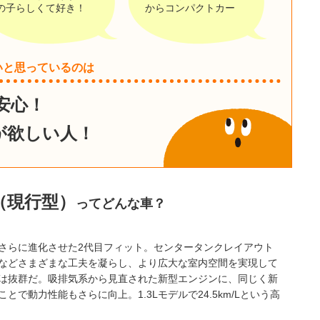
の子らしくて好き！
からコンパクトカー
いと思っているのは
安心！
が欲しい人！
（現行型）
ってどんな車？
さらに進化させた2代目フィット。センタータンクレイアウト
などさまざまな工夫を凝らし、より広大な室内空間を実現して
は抜群だ。吸排気系から見直された新型エンジンに、同じく新
とで動力性能もさらに向上。1.3Lモデルで24.5km/Lという高