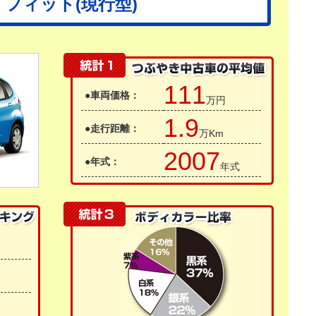
 フィット(現行型)
111
●車両価格：
万円
1.9
●走行距離：
万Km
2007
●年式：
年式