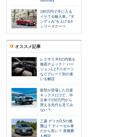
Gunma】
180万円で手に入る
イケてる輸入車。“ダ
ンディみ”を上げる4
シリーズクーペ
オススメ記事
レクサス RXの内装を
徹底チェック！ バー
ジョンLとFスポーツ
などグレード別の違
いも解説
新型が登場した日産
キックスだけど、中
古車で150万円から
買える先代も見てみ
ない？
三菱 デリカD:5の燃
費は？ ディーゼル車
だから良い？ 実燃費
も検証