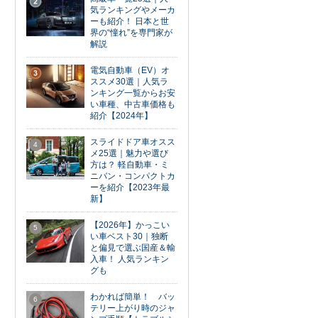
2
気ランキングやメーカ
ーも紹介！ 日本と世
界の“憧れ”を専門家が
解説
電気自動車（EV）オ
3
ススメ30選｜人気ラ
ンキング一覧からお安
い車種、中古車価格も
紹介【2024年】
スライドドア車オスス
4
メ25選｜魅力や選び
方は？ 軽自動車・ミ
ニバン・コンパクトカ
ーを紹介【2023年最
新】
【2026年】かっこい
5
い車ベスト30｜独断
と偏見で選ぶ国産＆輸
入車！ 人気ランキン
グも
わかれば簡単！ バッ
6
テリー上がり時のジャ