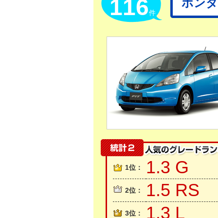
116
ホンダ
件
1.3 G
1位：
1.5 RS
2位：
1.3 L
3位：