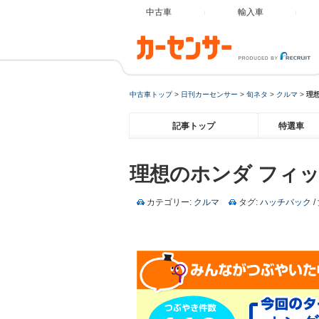
中古車
輸入車
中古車トップ
>
日刊カーセンサー
>
旬ネタ
>
クルマ
>
理
記事トップ
特選車
理想のホンダ フィ
カテゴリー:
クルマ
タグ:
ハッチバック
/