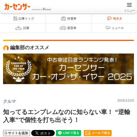
メニュー
記事トップ
特選車
旬ネタ
試乗
新型車
ニュース
編集部のオススメ
クルマ
2016/12/25
知ってるエンブレムなのに知らない車！ “逆輸
入車”で個性を打ち出そう！
サイトを追加
メールで送る