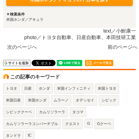
▼検索条件
米国ホンダ／アキュラ
text／小鮒康一
photo／トヨタ自動車、日産自動車、本田技研工業
次のページへ
前のページへ
サイトを追加
メールで送る
この記事のキーワード
トヨタ
日産
ホンダ
米国インフィニティ
米国トヨタ
米国日産
米国ホンダ
ムラーノ
オデッセイ
シビック
シビッククーペ
カムリソラーラ
タコマ
G
カムリソラーラコンバーチブル
クエスト
Gクーペ
tC
タンドラ