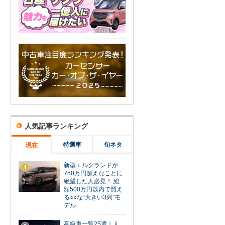
人気記事ランキング
特選車
旬ネタ
現在
新型エルグランドが
1
750万円超えなことに
絶望した人必見！ 総
額500万円以内で買え
る○○な“大きい3列”モ
デル
高級車一覧25選｜人