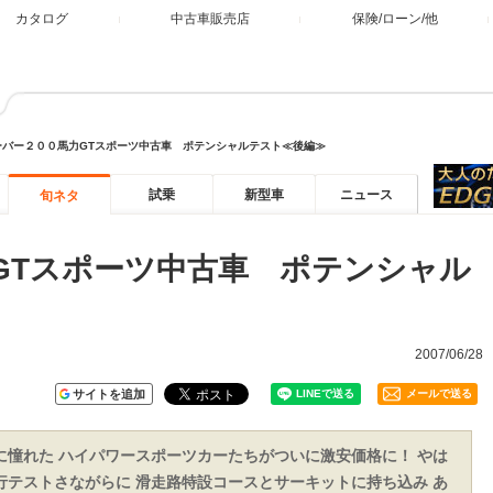
カタログ
中古車販売店
保険/ローン/他
ーバー２００馬力GTスポーツ中古車 ポテンシャルテスト≪後編≫
試乗
新型車
ニュース
旬ネタ
GTスポーツ中古車 ポテンシャル
2007/06/28
サイトを追加
メールで送る
憧れた ハイパワースポーツカーたちがついに激安価格に！ やは
テストさながらに 滑走路特設コースとサーキットに持ち込み あ