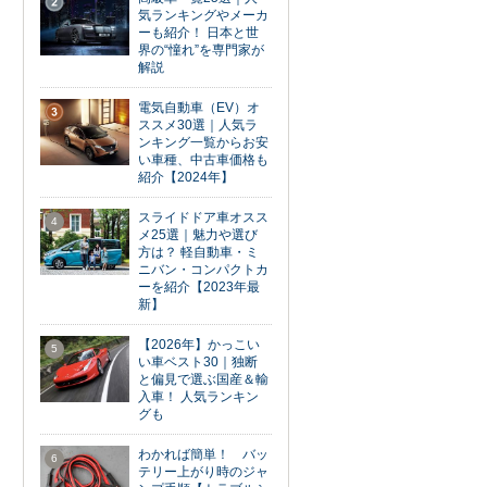
2
気ランキングやメーカ
ーも紹介！ 日本と世
界の“憧れ”を専門家が
解説
電気自動車（EV）オ
3
ススメ30選｜人気ラ
ンキング一覧からお安
い車種、中古車価格も
紹介【2024年】
スライドドア車オスス
4
メ25選｜魅力や選び
方は？ 軽自動車・ミ
ニバン・コンパクトカ
ーを紹介【2023年最
新】
【2026年】かっこい
5
い車ベスト30｜独断
と偏見で選ぶ国産＆輸
入車！ 人気ランキン
グも
わかれば簡単！ バッ
6
テリー上がり時のジャ