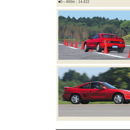
■0～400m：14.422