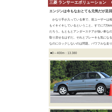
三菱 ランサーエボリューション GS
エンジンは今もなおとても元気だが足
かなり手が入っている車で、前ユーザーは相
もイキイキしているということ。すでに7万k
だろう。もともとアンダーステアが強い車な
取り戻せるはずだ。それとブレーキも気になる
なのにロックしないのは問題。パワフルな走
■0～400m：13.380