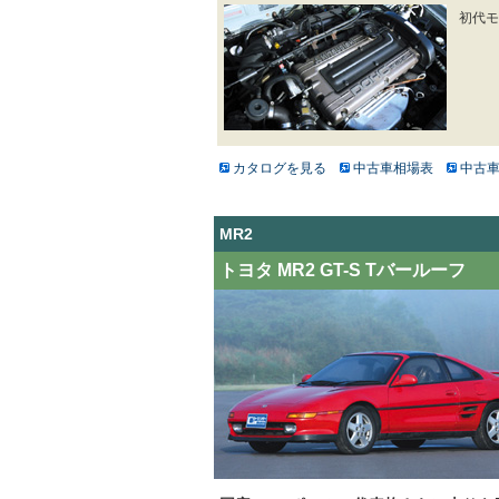
初代モ
カタログを見る
中古車相場表
中古
MR2
トヨタ MR2 GT-S Tバールーフ （