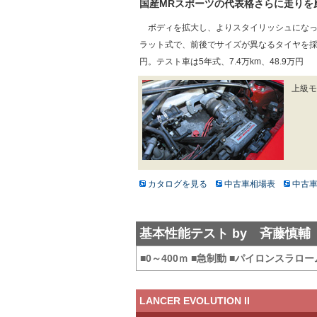
国産MRスポーツの代表格さらに走りを
ボディを拡大し、よりスタイリッシュになった2
ラット式で、前後でサイズが異なるタイヤを採用
円。テスト車は5年式、7.4万km、48.9万円
上級モ
カタログを見る
中古車相場表
中古
基本性能テスト by
斉藤慎輔
■0～400ｍ ■急制動 ■パイロンスラロー
LANCER EVOLUTION II