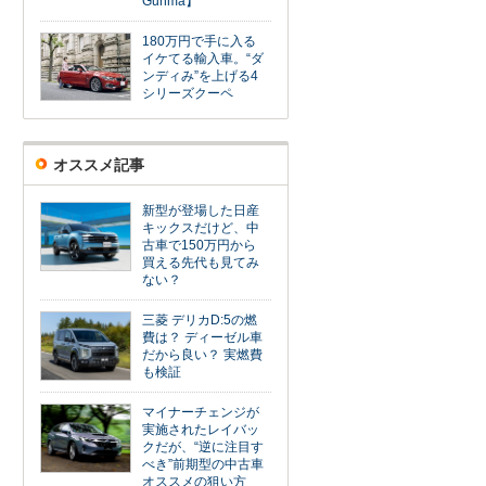
Gunma】
180万円で手に入る
イケてる輸入車。“ダ
ンディみ”を上げる4
シリーズクーペ
オススメ記事
新型が登場した日産
キックスだけど、中
古車で150万円から
買える先代も見てみ
ない？
三菱 デリカD:5の燃
費は？ ディーゼル車
だから良い？ 実燃費
も検証
マイナーチェンジが
実施されたレイバッ
クだが、“逆に注目す
べき”前期型の中古車
オススメの狙い方