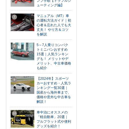
ンプ手順【トラブルシ
ューティング編】
マニュアル（MT）車
7
の運転方法ガイド｜初
心者＆忘れた人でも大
丈夫！ やり方＆コツ
を解説
5～7人乗りコンパク
8
トミニバンおすすめ
15選｜人気ランキン
グも！ メリットやデ
メリット、中古車価格
も紹介
【2024年】スポーツ
9
カーおすすめ・人気ラ
ンキング一覧30選｜
国産から海外車まで、
価格や意外な中古車を
解説！
車中泊にオススメの
10
「軽自動車」20選｜
フルフラット式や便利
グッズを紹介！