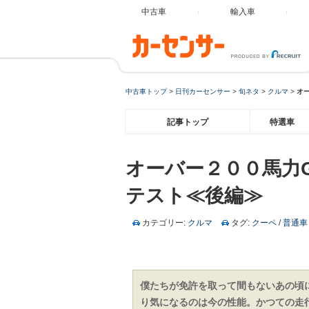
中古車
輸入車
中古車トップ
>
日刊カーセンサー
>
旬ネタ
>
クルマ
>
オ
記事トップ
特選車
オーバー２００馬力
テスト≪後編≫
カテゴリー:
クルマ
タグ:
クーペ
/
普通車
僕たちが免許を取って間もないあの頃に
り気になるのは今の性能。かつての走行