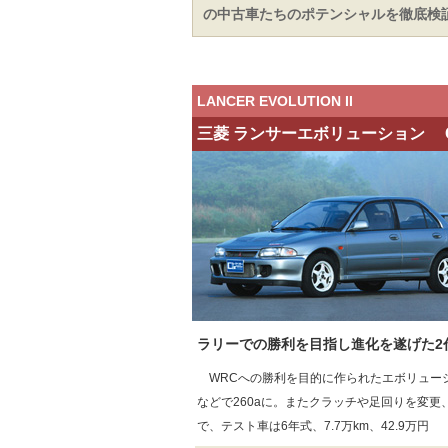
の中古車たちのポテンシャルを徹底検
LANCER EVOLUTION II
三菱 ランサーエボリューション GSR
ラリーでの勝利を目指し進化を遂げた2
WRCへの勝利を目的に作られたエボリューシ
などで260aに。またクラッチや足回りを変更
で、テスト車は6年式、7.7万km、42.9万円