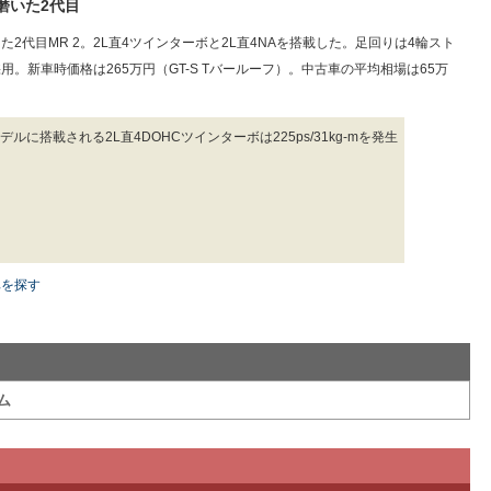
磨いた2代目
代目MR 2。2L直4ツインターボと2L直4NAを搭載した。足回りは4輪スト
。新車時価格は265万円（GT-S Tバールーフ）。中古車の平均相場は65万
デルに搭載される2L直4DOHCツインターボは225ps/31kg-mを発生
車を探す
ム