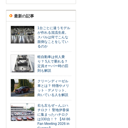
最新の記事
1台ごとに違うモデル
が作れる混流生産。
スバルは何でこんな
面倒なことをしてい
るのか
軽自動車は何人乗
り？ 5人で乗れる？
定員オーバー時の罰
則も解説
クリーンディーゼル
車とは？ 特徴やメリ
ット・デメリット、
向いている人を解説
右も左もぜ～んぶハ
チロク！ 聖地伊香保
に集まったハチロク
は330台！？ 【All 86
Fan Meeting 2026 in