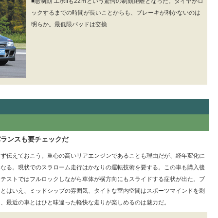
■急制動 エボIIも22ｍという驚愕の制動距離となった。タイヤがロ
ックするまでの時間が長いことからも、ブレーキが利かないのは
明らか。最低限パッドは交換
バランスも要チェックだ
ず伝えておこう。重心の高いリアエンジンであることも理由だが、経年変化に
くなる。現状でのスラローム走行はかなりの運転技術を要する。この車も購入後
キテストではフルロックしながら車体が横方向にもスライドする症状が出た。ブ
。とはいえ、ミッドシップの雰囲気、タイトな室内空間はスポーツマインドを刺
り、最近の車とはひと味違った軽快な走りが楽しめるのは魅力だ。