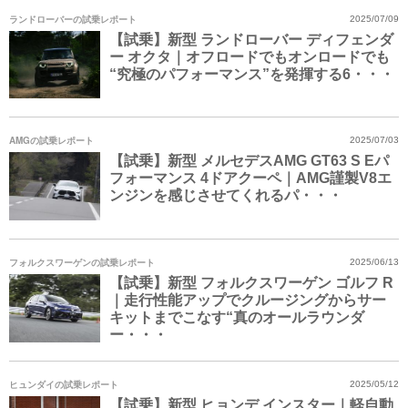
ランドローバーの試乗レポート
2025/07/09
【試乗】新型 ランドローバー ディフェンダ
ー オクタ｜オフロードでもオンロードでも
“究極のパフォーマンス”を発揮する6・・・
AMGの試乗レポート
2025/07/03
【試乗】新型 メルセデスAMG GT63 S Eパ
フォーマンス 4ドアクーペ｜AMG謹製V8エ
ンジンを感じさせてくれるパ・・・
フォルクスワーゲンの試乗レポート
2025/06/13
【試乗】新型 フォルクスワーゲン ゴルフ R
｜走行性能アップでクルージングからサー
キットまでこなす“真のオールラウンダ
ー・・・
ヒュンダイの試乗レポート
2025/05/12
【試乗】新型 ヒョンデ インスター｜軽自動