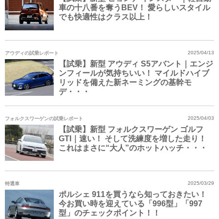
車の十八番を奪うBEV！ 愛らしいスタイル
でも快適性はクラス以上！
アウディの試乗レポート
2025/04/13
【試乗】新型 アウディ S5アバント｜エンジ
ンフィールが気持ちいい！ マイルドハイブ
リッドを備えた新ネーミングの基幹モ
デ・・・
フォルクスワーゲンの試乗レポート
2025/04/03
【試乗】新型 フォルクスワーゲン ゴルフ
GTI｜速い！ そして洗練度を増した走り！
これはまさに“大人”のホットハッチ・・・
特選車
2025/03/29
ポルシェ 911を買うなら知っておきたい！
今お買い時を迎えている「996型」「997
型」のチェックポイント！！