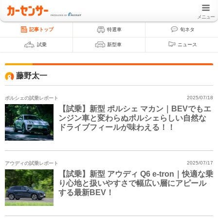
メニュー
記事トップ
特選車
旬ネタ
試乗
新型車
ニュース
藤野太一
ポルシェの試乗レポート
2025/07/18
【試乗】新型 ポルシェ マカン｜BEVでもエ
ンジン車と変わらぬポルシェらしい自然な
ドライブフィールが味わえる！！
アウディの試乗レポート
2025/07/17
【試乗】新型 アウディ Q6 e-tron｜快適な乗
り心地と扱いやすさで幅広い層にアピール
する最新BEV！