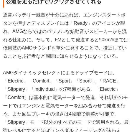
公道を走るだけでワクワクさせてくれる
通常バッテリー残量が十分にあれば、エンジンスタートボ
タンを押すとディスプレイには「Ready」のアイコンが現
れ、AMGならではのパワフルな始動音がスピーカーから流
れる仕組みに。そして、EVとして発進すると50km/hまでは
低周波のAMGサウンドを車外に発することで、接近してい
ることを歩行者など周囲に知らせるようになっている。
AMGダイナミックセレクトによるドライブモードは、
「Electric」「Comfort」「Sport」「Sport+」「RACE」
「Slippery」「Individual」の7種類がある。「Electric」
「Comfort」は基本的に電気モーターで発進、それ以外のモ
ードではエンジンと電気モーターを組み合わせて発進を行
う。また回生ブレーキの強さは4段階で調整が可能で、
「Slippery」モード以外のすべてのモードで適用される。最
強レベルにするとほぼワンペダルフィーリングが味わえ