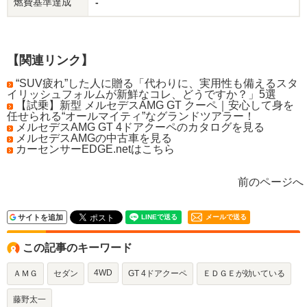
燃費基準達成
-
【関連リンク】
“SUV疲れ”した人に贈る「代わりに、実用性も備えるスタ
イリッシュフォルムが新鮮なコレ、どうですか？」5選
【試乗】新型 メルセデスAMG GT クーペ｜安心して身を
任せられる“オールマイティ”なグランドツアラー！
メルセデスAMG GT 4ドアクーペのカタログを見る
メルセデスAMGの中古車を見る
カーセンサーEDGE.netはこちら
前のページへ
サイトを追加
メールで送る
この記事のキーワード
4WD
ＡＭＧ
セダン
GT 4ドアクーペ
ＥＤＧＥが効いている
藤野太一