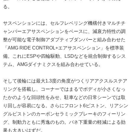
る。
サスペンションには、セルフレベリング機構付きマルチチ
ャンバーエアサスペンションをベースに、減衰力特性の調
整が可能な電子制御アダプティブダンパーと組み合わせた
「AMG RIDE CONTROL+エアサスペンション」を標準装
備。これにESPや四輪駆動、LSDなどを統合制御するシス
テム、AMGダイナミクスを組み合わせている。
そして後輪には最大1.3度の角度がつくリアアクスルステア
リングを搭載し、コーナーではまるでボディが小さくなっ
たかのような回頭性をみせ、駐車などの日常シーンでは取
り回しが容易になる。さらにフロント6ピストン、リアシン
グルピストンのカーボンセラミックブレーキのフィーリン
グ、制動力ともに秀逸のもの。バネ下重量の軽減による効
果も大きいはずだ。