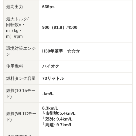
最高出力
639ps
最大トルク/
回転数n・
900（91.8）/4500
m（kg・
m）/rpm
環境対策エンジ
H30年基準 ☆☆☆
ン
使用燃料
ハイオク
燃料タンク容量
73リットル
燃費(10.15モー
-km/L
ド)
8.3km/L
└市街地:5.4km/L
燃費(WLTCモー
└郊外: 9.4km/L
ド)
└高速: 9.7km/L