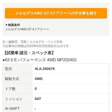
メルセデスAMG GT 4ドアクーペの中古車を探す
▼検索条件
メルセデスAMG GT 4ドアクーペ
文／編集部、写真／メルセデス・ベンツ日本
※記事内の情報は2025年6月23日現在のものです。
【試乗車 諸元・スペック表】
●63 S E パフォーマンス 4WD MP202402
型式
4LA-290679
駆動方式
4WD
ドア数
5
ミッション
9AT
AI-SHIFT
-