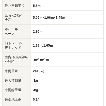
最小回転半径
5.8m
全長×全幅×
5.05m×1.96m×1.45m
全高
ホイール
2.95m
ベース
前トレッド/
1.66m/1.65m
後トレッド
室内
(全長×全幅
-m×-m×-m
×全高)
車両重量
2410kg
最大積載量
-kg
車両総重量
-kg
最低地上高
0.14m