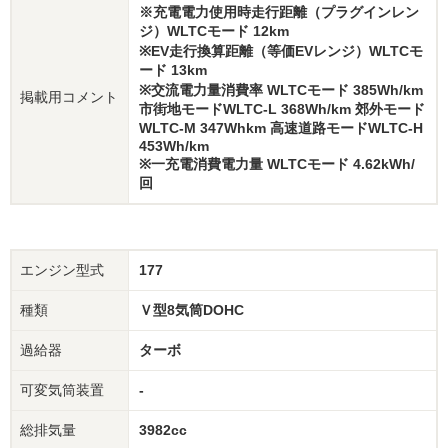
※充電電力使用時走行距離（プラグインレン
ジ）WLTCモード 12km
※EV走行換算距離（等価EVレンジ）WLTCモ
ード 13km
※交流電力量消費率 WLTCモード 385Wh/km
掲載用コメント
市街地モードWLTC-L 368Wh/km 郊外モード
WLTC-M 347Whkm 高速道路モードWLTC-H
453Wh/km
※一充電消費電力量 WLTCモード 4.62kWh/
回
エンジン型式
177
種類
Ｖ型8気筒DOHC
過給器
ターボ
可変気筒装置
-
総排気量
3982cc