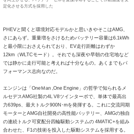
定化させる方式を採用した
PHEVと聞くと環境対応モデルかと思いきやそこはAMG、
さにあらず。重量増をさけるためバッテリー容量は6.1kWh
と最小限におさえられており、EV走行距離はわずか
12km（WLTCモード）。それでも深夜や早朝の住宅地など
では静かに走行可能と考えれば十分なもの。あくまでもパ
フォーマンス志向なのだ。
エンジンは「OneＭan ,One Engine」の哲学で知られるメ
ルセデスAMG社製の4L V8ツインターボで、単体で最高出
力639ps、最大トルク900N･mを発揮する。これに交流同期
モーターとAMG自社開発の高性能バッテリー、AMGの独自
の連続トルク可変配分四輪駆動システムの 4MATIC+を組み
合わせた、F1の技術を投入した駆動システムを採用する。