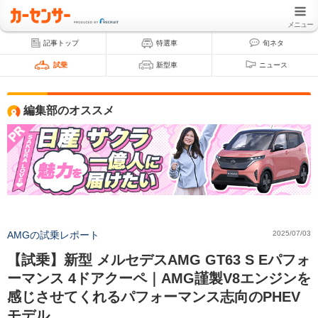
メニュー
記事トップ
特選車
旬ネタ
試乗
新型車
ニュース
編集部のオススメ
AMGの試乗レポート
2025/07/03
【試乗】新型 メルセデスAMG GT63 S Eパフォ
ーマンス 4ドアクーペ｜AMG謹製V8エンジンを
感じさせてくれるパフォーマンス志向のPHEV
モデル