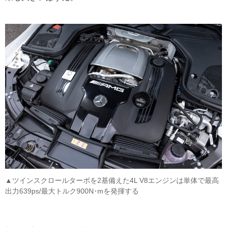
▲ツインスクロールターボを2基備えた4L V8エンジンは単体で最高
出力639ps/最大トルク900N･mを発揮する