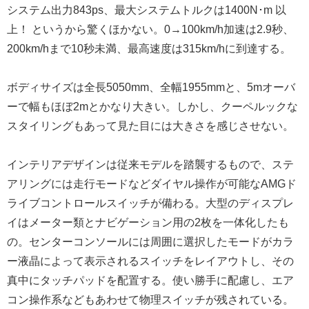
システム出力843ps、最大システムトルクは1400N･m 以
上！ というから驚くほかない。0→100km/h加速は2.9秒、
200km/hまで10秒未満、最高速度は315km/hに到達する。
ボディサイズは全長5050mm、全幅1955mmと、5mオーバ
ーで幅もほぼ2mとかなり大きい。しかし、クーペルックな
スタイリングもあって見た目には大きさを感じさせない。
インテリアデザインは従来モデルを踏襲するもので、ステ
アリングには走行モードなどダイヤル操作が可能なAMGド
ライブコントロールスイッチが備わる。大型のディスプレ
イはメーター類とナビゲーション用の2枚を一体化したも
の。センターコンソールには周囲に選択したモードがカラ
ー液晶によって表示されるスイッチをレイアウトし、その
真中にタッチパッドを配置する。使い勝手に配慮し、エア
コン操作系などもあわせて物理スイッチが残されている。