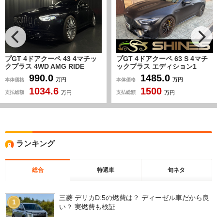
プGT 4ドアクーペ 63 S 4マチ
プGT 4ドアクーペ 43 4マチッ
ックプラス エディション1
クプラス 4WD OP114/エクスク
4WD サンルーフ LEDヘッド
ルーシブPKG/パノラミックル
1485.0
1078.0
本体価格
本体価格
万円
万円
ライト 360°カメラ ラッピン
ーフ/黒革/Fベンチレーター/ブ
1500
1095.8
グ ブラックアウト TVナビ
ルメスター/ヘッドアップD/前後
支払総額
支払総額
万円
万円
Bカメラ アンビエント
シートH/レーダーセーフティ
V8TURBO オートトランク
PKG/360°カメラ/AMG19inAW/
AMG専用フロントスプリッタ
パワーテールゲート/メモリー付
ー ディフューザー鍛造ホイー
パワーシート/ACC/禁煙
ル
ランキング
総合
特選車
旬ネタ
三菱 デリカD:5の燃費は？ ディーゼル車だから良
1
い？ 実燃費も検証