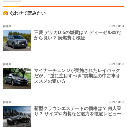
あわせて読みたい
特選車
2026/08/04
三菱 デリカD:5の燃費は？ ディーゼル車だ
から良い？ 実燃費も検証
特選車
2026/08/03
マイナーチェンジが実施されたレイバック
だが、“逆に注目すべき”前期型の中古車オ
ススメの狙い方
特選車
2026/08/03
新型クラウンエステートの価格は？ 何人乗
り？ サイズや内装など魅力を徹底レビュー