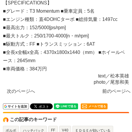
【SPECIFICATIONS】
■グレード：T3 Momentum ■乗車定員：5名
■エンジン種類：直4DOHCターボ ■総排気量：1497cc
■最高出力：152/5000[ps/rpm]
■最大トルク：250/1700-4000[n・m/rpm]
■駆動方式：FF ■トランスミッション：6AT
■全長x全幅x全高：4370x1800x1440（mm） ■ホイールベ
ース：2645mm
■車両価格：384万円
text／松本英雄
photo／尾形和美
次のページへ
前のページへ
サイトを追加
メールで送る
この記事のキーワード
FF
V40
ボルボ
ハッチバック
ＥＤＧＥが効いている