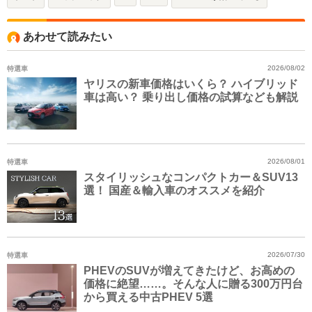
あわせて読みたい
特選車
2026/08/02
ヤリスの新車価格はいくら？ ハイブリッド
車は高い？ 乗り出し価格の試算なども解説
特選車
2026/08/01
スタイリッシュなコンパクトカー＆SUV13
選！ 国産＆輸入車のオススメを紹介
特選車
2026/07/30
PHEVのSUVが増えてきたけど、お高めの
価格に絶望……。そんな人に贈る300万円台
から買える中古PHEV 5選