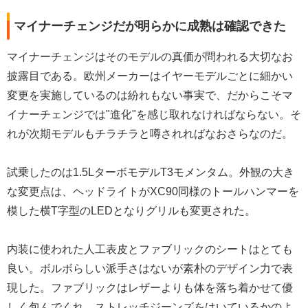
マイナーチェンジだが明らかに成熟は確認できた
マイナーチェンジはそのモデルの真価が問われる大切なお
披露目である。欧州メーカーはイヤーモデルごとに細かい
変更を実施しているのは紛れもない事実で、だからこそマ
イナーチェンジでは"進化"を感じ取れなければならない。そ
れが次期モデルもチラチラと噂されればなおさらなのだ。
試乗したのは1.5LターボモデルT3モメンタム。外観の大き
な変更点は、ヘッドライトがXC90同様のトールハンマーを
模した横T字型のLEDとなりグリルも変更された。
内装に使われた人工表皮とファブリックのシートはとても
良い。ボルボらしい派手さはないが素朴のデザイン力で表
現した。ファブリックはレザーよりも体を落ち着かせて優
しく包んでくれ、ストレッチジーンズをはいているかのよ