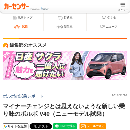
メニュー
記事トップ
特選車
旬ネタ
試乗
新型車
ニュース
編集部のオススメ
ボルボの試乗レポート
2016/11/26
マイナーチェンジとは思えないような新しい乗
り味のボルボ V40（ニューモデル試乗）
サイトを追加
メールで送る