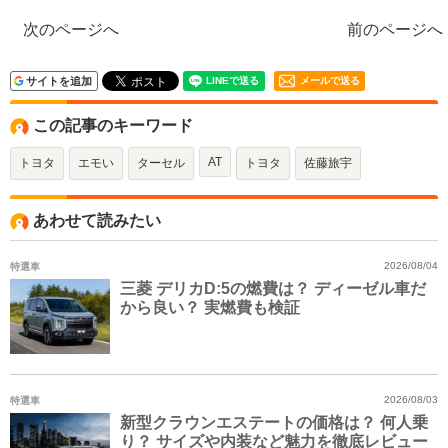
次のページへ
前のページへ
サイトを追加
メールで送る
この記事のキーワード
AT
トヨタ
エモい
ターセル
トヨタ
佐藤旅宇
あわせて読みたい
特選車
2026/08/04
三菱 デリカD:5の燃費は？ ディーゼル車だ
から良い？ 実燃費も検証
特選車
2026/08/03
新型クラウンエステートの価格は？ 何人乗
り？ サイズや内装など魅力を徹底レビュー