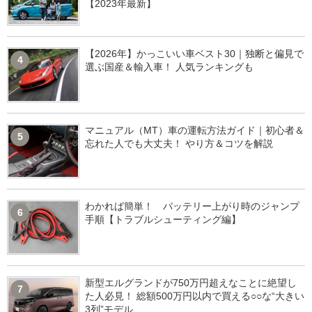
【2023年最新】
【2026年】かっこいい車ベスト30｜独断と偏見で
4
選ぶ国産＆輸入車！ 人気ランキングも
マニュアル（MT）車の運転方法ガイド｜初心者＆
5
忘れた人でも大丈夫！ やり方＆コツを解説
わかれば簡単！ バッテリー上がり時のジャンプ
6
手順【トラブルシューティング編】
新型エルグランドが750万円超えなことに絶望し
7
た人必見！ 総額500万円以内で買える○○な“大きい
3列”モデル