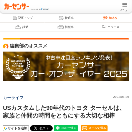
メニュー
記事トップ
特選車
旬ネタ
試乗
新型車
ニュース
編集部のオススメ
カーライフ
2022/08/25
USカスタムした90年代のトヨタ ターセルは、
家族と仲間の時間をともにする大切な相棒
サイトを追加
メールで送る