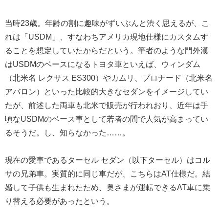
当時23歳。年齢の割に趣味がずいぶんと渋く思えるが、こ
れは「USDM」、すなわちアメリカ現地仕様にカスタムす
ることを想定していたからだという。筆者のような門外漢
はUSDMのベースになるトヨタ車といえば、ウィンダム
（北米名 レクサス ES300）やカムリ、プロナード（北米名
アバロン）といった比較的大きなセダンをイメージしてい
たが、前述した両車も北米で販売が行われおり、近年は手
頃なUSDMのベース車として若者の間で人気が高まってい
るそうだ。し、知らなかった……。
現在の愛車であるターセル セダン（以下ターセル）はコル
サの兄弟車。実質的に同じ車だが、こちらはAT仕様だ。結
婚して子供も生まれたため、奥さまが運転できるAT車に乗
り替える必要があったという。