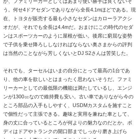
が、ファミリーカーとしてはあまり使い勝手は良くないそ
う。何せ4ドアセダンでありながら全長4.1mほどである。現
在、トヨタが販売する最も小さなセダンはカローラアクシ
オだが、それでも全長は4.4mだ。おまけにこの時代のセダ
ンはスポーツカーのように屋根が低い。後席に窮屈な姿勢
で子供を乗せ降ろししなければならない奥さまからの評判
は当然のことながら芳しくないとDJ S2さんは苦笑した。
それでも、ターセルはいまの自分にとって最高の1台であ
り、他の車を欲しいとはまったく思わないそうだ。ファミ
リーカーとしての最低限の機能は満たしているし、エンジ
ンが1300㏄なので維持費も安い。古い車でありながら今の
ところ部品の入手もしやすく、USDMカスタムを施すこと
で個性だって主張できる。趣味と実用を兼ねた車として、
身の丈に合っているところが何よりの魅力なのだとか。ボ
ディはドアやトランクの開口部までしっかり磨き上げら