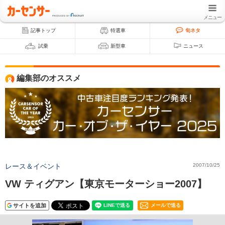
メニュー
記事トップ
特選車
旬ネタ
試乗
新型車
ニュース
編集部のオススメ
レース＆イベント
2007/10/25
VW ティグアン【東京モーターショー2007】
サイトを追加
メールで送る