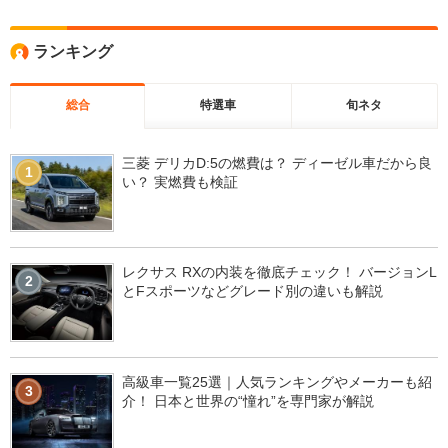
ランキング
総合
特選車
旬ネタ
三菱 デリカD:5の燃費は？ ディーゼル車だから良
1
い？ 実燃費も検証
レクサス RXの内装を徹底チェック！ バージョンL
2
とFスポーツなどグレード別の違いも解説
高級車一覧25選｜人気ランキングやメーカーも紹
3
介！ 日本と世界の“憧れ”を専門家が解説