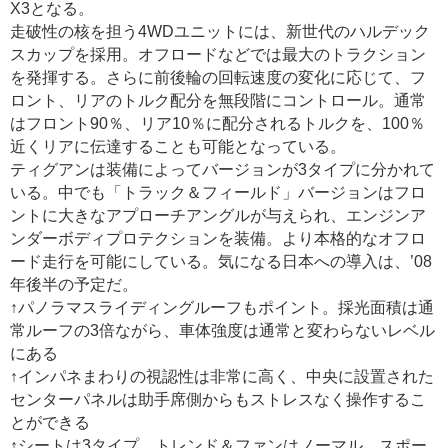
X3となる。
走破性の核を担う4WDユニットには、新世代のハルデック
スカップを採用。オフロードなどでは最大のトラクション
を発揮する。さらに前後輪の回転速度の変化に応じて、フ
ロント、リアのトルク配分を無段階にコントロール。通常
はフロント90％、リア10％に配分されるトルクを、100％
近くリアに伝達することも可能となっている。
ティグアンは装備によってバージョンが3タイプに分かれて
いる。中でも「トラック＆フィールド」バージョンはフロ
ントに大きなアプローチアングルが与えられ、エンジンア
ンダーボディプロテクションを装備。より本格的なオフロ
ード走行を可能にしている。気になる日本への導入は、’08
年後半の予定だ。
↑パノラマスライディングルーフもポイント。採光面積は通
常ルーフの3倍ながら、車体強度は通常と変わらないレベル
にある
↑インパネまわりの視認性は非常に高く、中央に設置された
センターパネルは助手席側からもストレスなく操作するこ
とができる
↑シートは3タイプ。トレンド＆ファンはノーマル、スポー