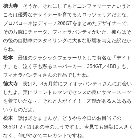
徳大寺
そうか。それにしてもピニンファリーナというと
ころは優秀なデザイナーを育てるカロッツェリアだよな。
ブロバローネはディーノ206GTをまとめたデザイナーで、
その片腕にチャーダ、フィオラバンティがいた。彼らはそ
の後の自動車のスタイリングに大きな影響を与えた訳だか
らね。
松本
最後のクラシックフェラーリとして有名な「デイト
ナ」も、泣く子も黙るスーパーカー「354GT／4BB」も、
フィオラバンティさんの作品でしたね。
徳大寺
実は2、3ヵ月前にフィオラバンティさんにお会い
したよ。実にジェントルマンでセンスの良いサマースーツ
を着ていたな～。それと人がイイ！ 才能がある人はああ
いうものだよ。
松本
話は尽きませんが、どうやら今日のお目当ての
365GT 2＋2はあの車のようですよ。今見ても無駄に大きく
なく、伸びやかでエレガントですね。