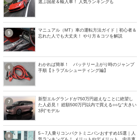
選ぶ国産＆輸入車！ 人気ランキングも
マニュアル（MT）車の運転方法ガイド｜初心者＆
5
忘れた人でも大丈夫！ やり方＆コツを解説
わかれば簡単！ バッテリー上がり時のジャンプ
6
手順【トラブルシューティング編】
新型エルグランドが750万円超えなことに絶望し
7
た人必見！ 総額500万円以内で買える○○な“大きい
3列”モデル
5～7人乗りコンパクトミニバンおすすめ15選｜人
8
気ランキングも！ メリットやデメリット、中古車