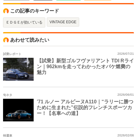
この記事のキーワード
VINTAGE EDGE
ＥＤＧＥが効いている
あわせて読みたい
試乗レポート
2026/07/21
【試乗】新型ゴルフヴァリアント TDI Rライ
ン｜962kmを走ってわかったオバケ燃費の
魅力
旬ネタ
2026/06/01
’71 ルノー アルピーヌA110｜“ラリーに勝つ
ために生まれた”伝説的フレンチスポーツカ
ー！【名車への道】
特選車
2026/02/06