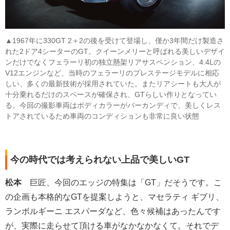
▲
1967年に330GT 2＋2の後を受けて登場し、僅か3年間だけ製造さ
れた2ドア4シーターのGT。クイーンメリーと呼ばれる美しいデザイ
ンだけでなくフェラーリ初の独立懸架リアサスペンション、4.4Lの
V12エンジンなど、当時のフェラーリのプレステージモデルに相応
しい、多くの最新技術が採用されていた。またリアシートも大人が
十分乗れるだけのスペースが確保され、GTらしい作りとなってい
る。今回の撮影車両はボディカラーがバーカンディで、美しくレス
トアされているため車両のコンディションも非常に良い状態
今の時代では考えられない上品で美しいGT
松本
巨匠、今回のエッジの特集は「GT」だそうです。こ
の企画も本格的なGTを提案しようと、マセラティ ギブリ、
ランボルギーニ エスパーダなど、色々候補はあったんです
が、実際に走らせて頂ける車がなかなかなくて。それでデ