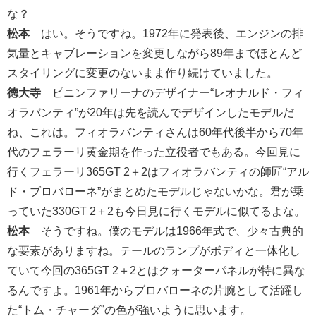
な？
松本
はい。そうですね。1972年に発表後、エンジンの排
気量とキャブレーションを変更しながら89年までほとんど
スタイリングに変更のないまま作り続けていました。
徳大寺
ピニンファリーナのデザイナー“レオナルド・フィ
オラバンティ”が20年は先を読んでデザインしたモデルだ
ね、これは。フィオラバンティさんは60年代後半から70年
代のフェラーリ黄金期を作った立役者でもある。今回見に
行くフェラーリ365GT 2＋2はフィオラバンティの師匠“アル
ド・ブロバローネ”がまとめたモデルじゃないかな。君が乗
っていた330GT 2＋2も今日見に行くモデルに似てるよな。
松本
そうですね。僕のモデルは1966年式で、少々古典的
な要素がありますね。テールのランプがボディと一体化し
ていて今回の365GT 2＋2とはクォーターパネルが特に異な
るんですよ。1961年からブロバローネの片腕として活躍し
た“トム・チャーダ”の色が強いように思います。