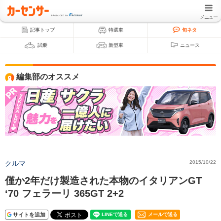
メニュー
記事トップ
特選車
旬ネタ
試乗
新型車
ニュース
編集部のオススメ
クルマ
2015/10/22
僅か2年だけ製造された本物のイタリアンGT
‘70 フェラーリ 365GT 2+2
サイトを追加
メールで送る