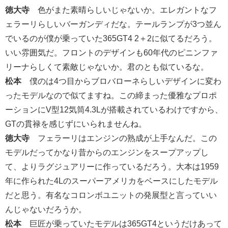
徳大寺
色がまた素晴らしいじゃないか。エレガントなフ
ェラーリらしいバーガンディだな。テールランプが3つ並ん
でいるのが僕が乗っていた365GT4 2＋2に似てるだろう。
いい雰囲気だ。フロントのデザインも60年代のピニンファ
リーナらしくて素敵じゃないか。君のとも似ているな。
松本
僕のは4つ目からブロバローネらしいデザインに変わ
ったモデルなので似てますね。この締まった優雅なプロポ
ーションにV型12気筒4.3Lが搭載されているわけですから、
GTの貫禄を感じずにいられませんね。
徳大寺
フェラーリはエンジンの熟成が上手なんだ。この
モデルだってかなり昔からのエンジンをスープアップし
て、よりラグジュアリーに作っているだろう。大本は1959
年に作られた4Lのスーパーアメリカをベースにしたモデル
だと思う。有名なコロンボユニットの発展型と言っていい
んじゃないだろうか。
松本
巨匠が乗っていたモデルは365GT4というだけあって