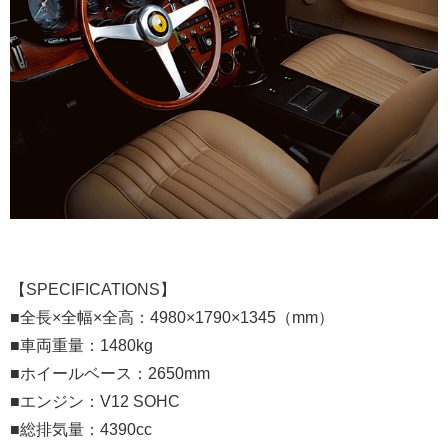
【SPECIFICATIONS】
■全長×全幅×全高：4980×1790×1345（mm）
■車両重量：1480kg
■ホイールベース：2650mm
■エンジン：V12 SOHC
■総排気量：4390cc