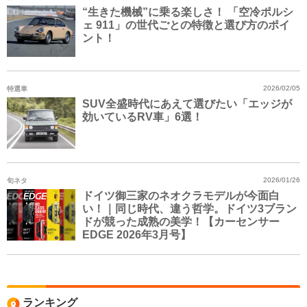
“生きた機械”に乗る楽しさ！ 「空冷ポルシ
ェ 911」の世代ごとの特徴と選び方のポイ
ント！
特選車
2026/02/05
SUV全盛時代にあえて選びたい「エッジが
効いているRV車」6選！
旬ネタ
2026/01/26
ドイツ御三家のネオクラモデルが今面白
い！｜同じ時代、違う哲学。ドイツ3ブラン
ドが競った成熟の美学！【カーセンサー
EDGE 2026年3月号】
ランキング