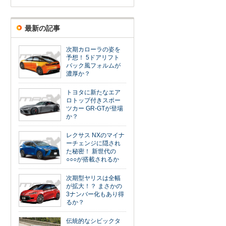
最新の記事
次期カローラの姿を
予想！ 5ドアリフト
バック風フォルムが
濃厚か？
トヨタに新たなエア
ロトップ付きスポー
ツカー GR-GTが登場
か？
レクサス NXのマイナ
ーチェンジに隠され
た秘密！ 新世代の
○○○が搭載されるか
次期型ヤリスは全幅
が拡大！？ まさかの
3ナンバー化もあり得
るか？
伝統的なシビックタ