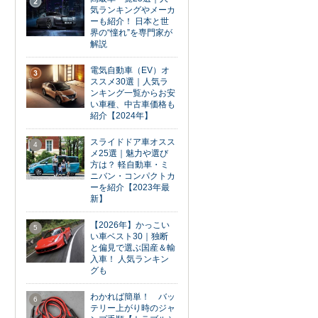
2
気ランキングやメーカ
ーも紹介！ 日本と世
界の“憧れ”を専門家が
解説
電気自動車（EV）オ
3
ススメ30選｜人気ラ
ンキング一覧からお安
い車種、中古車価格も
紹介【2024年】
スライドドア車オスス
4
メ25選｜魅力や選び
方は？ 軽自動車・ミ
ニバン・コンパクトカ
ーを紹介【2023年最
新】
【2026年】かっこい
5
い車ベスト30｜独断
と偏見で選ぶ国産＆輸
入車！ 人気ランキン
グも
わかれば簡単！ バッ
6
テリー上がり時のジャ