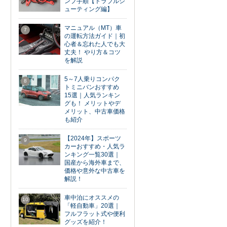
ンプ手順【トラブルシ
ューティング編】
マニュアル（MT）車
7
の運転方法ガイド｜初
心者＆忘れた人でも大
丈夫！ やり方＆コツ
を解説
5～7人乗りコンパク
8
トミニバンおすすめ
15選｜人気ランキン
グも！ メリットやデ
メリット、中古車価格
も紹介
【2024年】スポーツ
9
カーおすすめ・人気ラ
ンキング一覧30選｜
国産から海外車まで、
価格や意外な中古車を
解説！
車中泊にオススメの
10
「軽自動車」20選｜
フルフラット式や便利
グッズを紹介！