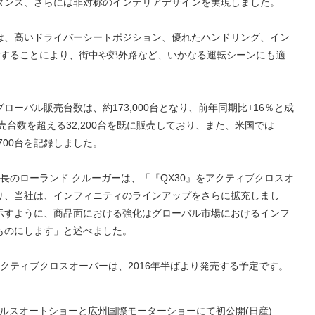
タンス、さらには非対称のインテリアデザインを実現しました。
は、高いドライバーシートポジション、優れたハンドリング、イン
用することにより、街中や郊外路など、いかなる運転シーンにも適
グローバル販売台数は、約173,000台となり、前年同期比+16％と成
売台数を超える32,200台を既に販売しており、また、米国では
,700台を記録しました。
社長のローランド クルーガーは、「『QX30』をアクティブクロスオ
り、当社は、インフィニティのラインアップをさらに拡充しまし
示すように、商品面における強化はグローバル市場におけるインフ
ものにします」と述べました。
アクティブクロスオーバーは、2016年半ばより発売する予定です。
ゼルスオートショーと広州国際モーターショーにて初公開(日産)