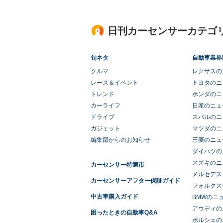
日刊カーセンサーカテゴ
旬ネタ
自動車業界
クルマ
レクサスの
レース＆イベント
トヨタのニ
トレンド
ホンダのニ
カーライフ
日産のニュ
ドライブ
スバルのニ
ガジェット
マツダのニ
編集部からのお知らせ
三菱のニュ
ダイハツの
スズキのニ
カーセンサー特選市
メルセデス
カーセンサーアフター保証ガイド
フォルクス
中古車購入ガイド
BMWのニ
アウディの
困ったときの自動車Q&A
ポルシェの