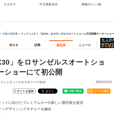
カタログ
中古車販売店
保険/ローン/他
>
日産の新型車
>
インフィニティ「QX30」をロサンゼルスオートショーと広州国際モーターショ
旬ネタ
試乗
ニュース
新型車
X30」をロサンゼルスオートショ
ーショーにて初公開
2015/12/15
ンフィニティ
/
クロスオーバーSUV
サイトを追加
メールで送る
ケットに向けたプレミアムカーの新しい選択肢を提供
ティデザインシグネチャーを融合