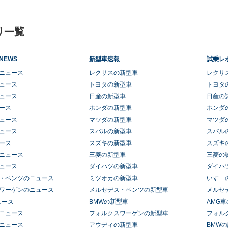
リ一覧
NEWS
新型車速報
試乗レ
ニュース
レクサスの新型車
レクサ
ュース
トヨタの新型車
トヨタ
ュース
日産の新型車
日産の
ース
ホンダの新型車
ホンダ
ュース
マツダの新型車
マツダ
ュース
スバルの新型車
スバル
ース
スズキの新型車
スズキ
ニュース
三菱の新型車
三菱の
ュース
ダイハツの新型車
ダイハ
・ベンツのニュース
ミツオカの新型車
いすゞ
ワーゲンのニュース
メルセデス・ベンツの新型車
メルセ
ュース
BMWの新型車
AMG
ニュース
フォルクスワーゲンの新型車
フォル
ニュース
アウディの新型車
BMW