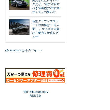
実施されたレイバッ
クだが、“逆に注目す
べき”前期型の中古車
オススメの狙い方
新型クラウンエステ
ートの価格は？ 何人
乗り？ サイズや内装
など魅力を徹底レビ
ュー
@carsensor からのツイート
RDF Site Summary
RSS 2.0