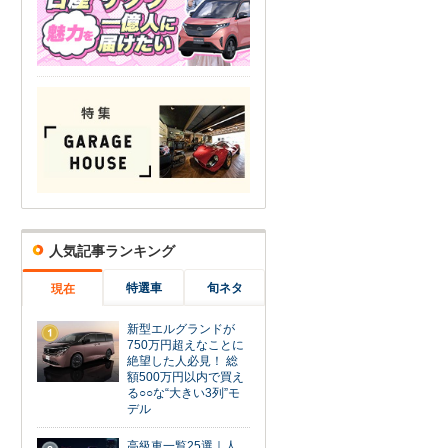
人気記事ランキング
特選車
旬ネタ
現在
新型エルグランドが
1
750万円超えなことに
絶望した人必見！ 総
額500万円以内で買え
る○○な“大きい3列”モ
デル
高級車一覧25選｜人