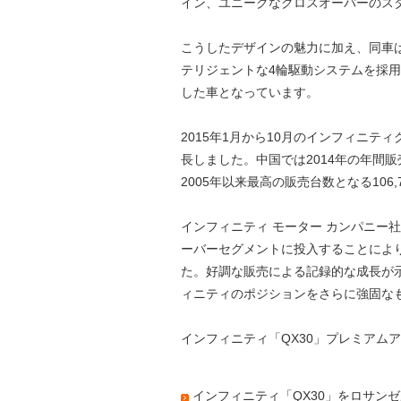
イン、ユニークなクロスオーバーのス
こうしたデザインの魅力に加え、同車
テリジェントな4輪駆動システムを採
した車となっています。
2015年1月から10月のインフィニティ
長しました。中国では2014年の年間販
2005年以来最高の販売台数となる106
インフィニティ モーター カンパニー
ーバーセグメントに投入することによ
た。好調な販売による記録的な成長が
ィニティのポジションをさらに強固な
インフィニティ「QX30」プレミアム
インフィニティ「QX30」をロサン