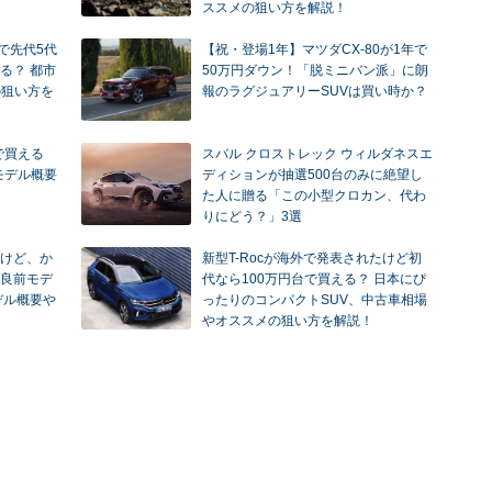
ススメの狙い方を解説！
で先代5代
【祝・登場1年】マツダCX-80が1年で
る？ 都市
50万円ダウン！「脱ミニバン派」に朗
の狙い方を
報のラグジュアリーSUVは買い時か？
台で買える
スバル クロストレック ウィルダネスエ
モデル概要
ディションが抽選500台のみに絶望し
た人に贈る「この小型クロカン、代わ
りにどう？」3選
けど、か
新型T-Rocが海外で発表されたけど初
良前モデ
代なら100万円台で買える？ 日本にぴ
デル概要や
ったりのコンパクトSUV、中古車相場
やオススメの狙い方を解説！