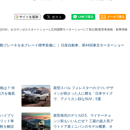
サイトを追加
メールで送る
QX30」をロサンゼルスオートショーと広州国際モーターショーにて初公開/新型車速報・新車情報
自動ブレーキを全グレード標準装備に
｜
日産自動車、第44回東京モーターショー
格は？ 何
新型スバル フォレスターのゴツいデザ
魅力を徹底
インが刺さった人に贈る「日本サイズ
で、アメリカン顔なSUV」5選
ハイブリ
新型発売のデリカD:5、マイナーチェ
リッド車
ンジ前もいいんだぜ？ 三菱の超人気ア
較を解説
ウトドア派ミニバンのモデル概要、オ