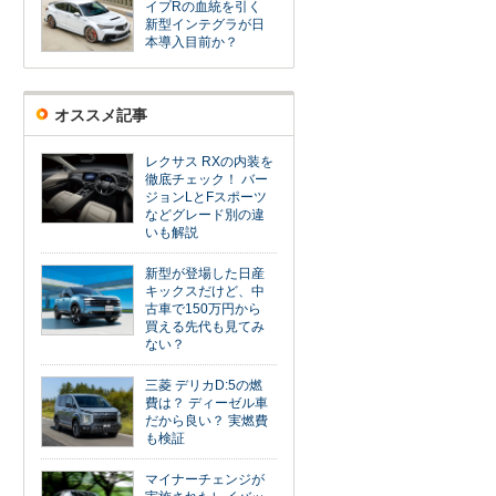
イプRの血統を引く
新型インテグラが日
本導入目前か？
オススメ記事
レクサス RXの内装を
徹底チェック！ バー
ジョンLとFスポーツ
などグレード別の違
いも解説
新型が登場した日産
キックスだけど、中
古車で150万円から
買える先代も見てみ
ない？
三菱 デリカD:5の燃
費は？ ディーゼル車
だから良い？ 実燃費
も検証
マイナーチェンジが