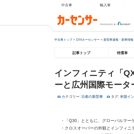
中古車
輸入車
中古車トップ
>
日刊カーセンサー
>
新型車速報・新車情報
記事トップ
特選車
インフィニティ「Q
ーと広州国際モータ
カテゴリー:
日産の新型車
タグ:
米国イ
・「Q30」とともに、グローバルマー
・クロスオーバーの外観とインフィニ