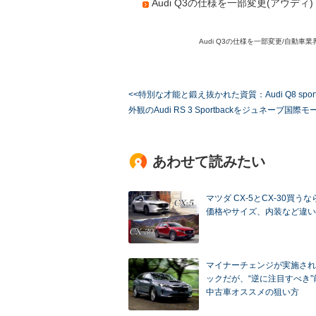
Audi Q3の仕様を一部変更(アウディ)
Audi Q3の仕様を一部変更/自動車
<<特別な才能と鍛え抜かれた資質：Audi Q8 sport c
外観のAudi RS 3 Sportbackをジュネーブ国
あわせて読みたい
マツダ CX-5とCX-30買う
価格やサイズ、内装など違い
マイナーチェンジが実施され
ックだが、“逆に注目すべき”
中古車オススメの狙い方