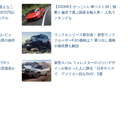
円超えなこ
【2026年】かっこいい車ベスト30｜独
00万円以
断と偏見で選ぶ国産＆輸入車！ 人気ラ
モデル
ンキングも
底レビュ
ランクルシリーズ最安値！ 新型ランド
転席の操作
クルーザーFJの価格は？ 乗り出し価格
や維持費も解説
で5つ
新型スバル フォレスターのゴツいデザ
絶意識高か
インが刺さった人に贈る「日本サイズ
で、アメリカン顔なSUV」5選