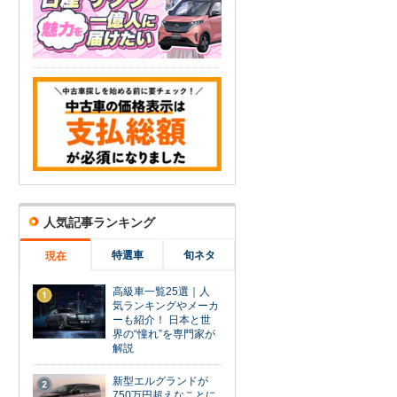
人気記事ランキング
特選車
旬ネタ
現在
高級車一覧25選｜人
1
気ランキングやメーカ
ーも紹介！ 日本と世
界の“憧れ”を専門家が
解説
新型エルグランドが
2
750万円超えなことに