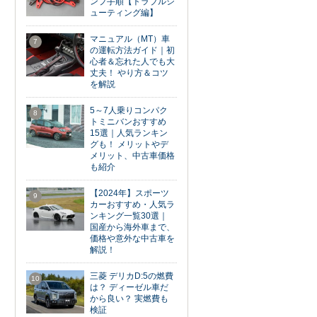
ンプ手順【トラブルシ
ューティング編】
マニュアル（MT）車
7
の運転方法ガイド｜初
心者＆忘れた人でも大
丈夫！ やり方＆コツ
を解説
5～7人乗りコンパク
8
トミニバンおすすめ
15選｜人気ランキン
グも！ メリットやデ
メリット、中古車価格
も紹介
【2024年】スポーツ
9
カーおすすめ・人気ラ
ンキング一覧30選｜
国産から海外車まで、
価格や意外な中古車を
解説！
三菱 デリカD:5の燃費
10
は？ ディーゼル車だ
から良い？ 実燃費も
検証