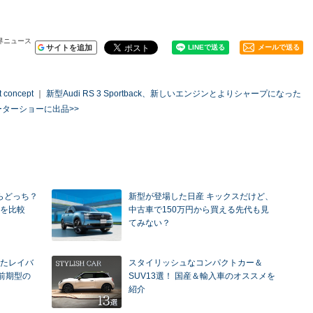
業界ニュース
サイトを追加
メールで送る
oncept
｜
新型Audi RS 3 Sportback、新しいエンジンとよりシャープになった
際モーターショーに出品>>
ならどっち？
新型が登場した日産 キックスだけど、
を比較
中古車で150万円から買える先代も見
てみない？
たレイバ
スタイリッシュなコンパクトカー＆
前期型の
SUV13選！ 国産＆輸入車のオススメを
紹介