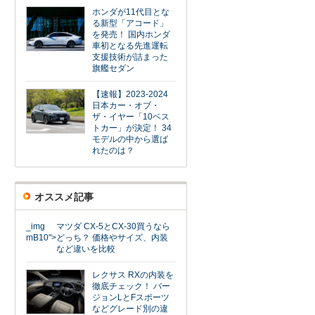
ホンダが11代目とな
る新型「アコード」
を発売！ 国内ホンダ
車初となる先進運転
支援技術が詰まった
旗艦セダン
【速報】2023-2024
日本カー・オブ・
ザ・イヤー「10ベス
トカー」が決定！ 34
モデルの中から選ば
れたのは？
オススメ記事
_img
マツダ CX-5とCX-30買うなら
mB10">
どっち？ 価格やサイズ、内装
など違いを比較
レクサス RXの内装を
徹底チェック！ バー
ジョンLとFスポーツ
などグレード別の違