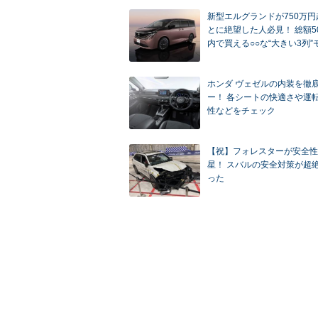
新型エルグランドが750万
とに絶望した人必見！ 総額5
内で買える○○な“大きい3列”
ホンダ ヴェゼルの内装を徹
ー！ 各シートの快適さや運
性などをチェック
【祝】フォレスターが安全性
星！ スバルの安全対策が超
った