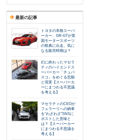
最新の記事
トヨタの本格スーパ
ーカー、GR-GTが英
国モータースポーツ
の祭典に出走。気に
なる販売時期は？
幻に終わったマセラ
ティのハイエンドス
ーパーカー「チュバ
スコ」をめぐる悲願
と現実【スーパーカ
ーにまつわる不思議
を考える】
マセラティのCEOが
フェラーリへの納車
を“わざわざ”SNSに
ポストした意味と
は？【スーパーカー
にまつわる不思議を
考える】