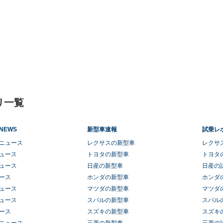
リ一覧
NEWS
新型車速報
試乗レ
ニュース
レクサスの新型車
レクサ
ュース
トヨタの新型車
トヨタ
ュース
日産の新型車
日産の
ース
ホンダの新型車
ホンダ
ュース
マツダの新型車
マツダ
ュース
スバルの新型車
スバル
ース
スズキの新型車
スズキ