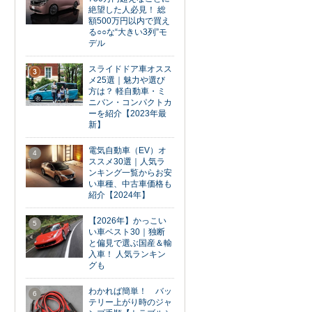
絶望した人必見！ 総
額500万円以内で買え
る○○な“大きい3列”モ
デル
スライドドア車オスス
3
メ25選｜魅力や選び
方は？ 軽自動車・ミ
ニバン・コンパクトカ
ーを紹介【2023年最
新】
電気自動車（EV）オ
4
ススメ30選｜人気ラ
ンキング一覧からお安
い車種、中古車価格も
紹介【2024年】
【2026年】かっこい
5
い車ベスト30｜独断
と偏見で選ぶ国産＆輸
入車！ 人気ランキン
グも
わかれば簡単！ バッ
6
テリー上がり時のジャ