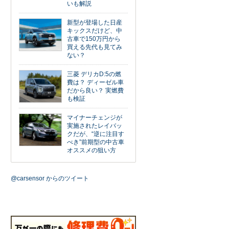
いも解説
新型が登場した日産
キックスだけど、中
古車で150万円から
買える先代も見てみ
ない？
三菱 デリカD:5の燃
費は？ ディーゼル車
だから良い？ 実燃費
も検証
マイナーチェンジが
実施されたレイバッ
クだが、“逆に注目す
べき”前期型の中古車
オススメの狙い方
@carsensor からのツイート