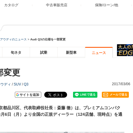
カタログ
中古車販売店
保険/ローン/他
アウディのニュース
>
Audi Q3の仕様を一部変更
旬ネタ
試乗
新型車
ニュース
一部変更
2017/03/06
アウディ
/
SUV
/
Q3
サイトを追加
メールで送る
京都品川区、代表取締役社長：斎藤 徹）は、プレミアムコンパク
し、3月6日（月）より全国の正規ディーラー（124店舗、現時点）を通