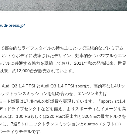
audi-press.jp/
、そして都会的なライフスタイルの持ち主にとって理想的なプレミアム
コンパクトなボディに洗練されたデザイン、効率的かつパワフルなエン
デルに共通する魅力を凝縮しており、2011年秋の発売以来、世界
以来、約12,000台が販売されています。
 1.4 TFSI とAudi Q3 1.4 TFSI sportは、高効率な1.4リッ
ニックトランスミッションを組み合わせ、エンジン出力は
8モード燃費は17.4km/Lの好燃費を実現しています。「sport」は1.4
ウディドライブセレクトなどを備え、よりスポーティなイメージを高
 quattroは、180 PSもしくは220 PSの高出力と320Nmの最大トルクを
に、7速Sトロニックトランスミッションとquattro（クワトロ）
ポーティなモデルです。