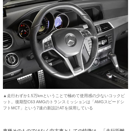
▲走行わずか1.5万kmということで極めて使用感の少ないコックピ
ット。後期型C63 AMGのトランスミッションは「AMGスピードシ
フトMCT」という7速の新設計ATを採用している
車種そのものではなく中古車としての特徴は、「走行距離