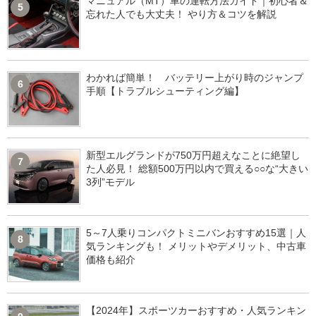
マニュアル（MT）車の運転方法ガイド｜初心者＆
5
忘れた人でも大丈夫！ やり方＆コツを解説
わかれば簡単！ バッテリー上がり時のジャンプ
6
手順【トラブルシューティング編】
新型エルグランドが750万円超えなことに絶望し
7
た人必見！ 総額500万円以内で買える○○な“大きい
3列”モデル
5～7人乗りコンパクトミニバンおすすめ15選｜人
8
気ランキングも！ メリットやデメリット、中古車
価格も紹介
【2024年】スポーツカーおすすめ・人気ランキン