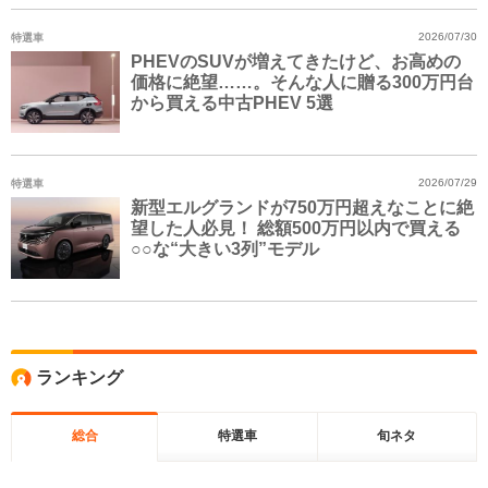
特選車
2026/07/30
PHEVのSUVが増えてきたけど、お高めの
価格に絶望……。そんな人に贈る300万円台
から買える中古PHEV 5選
特選車
2026/07/29
新型エルグランドが750万円超えなことに絶
望した人必見！ 総額500万円以内で買える
○○な“大きい3列”モデル
ランキング
総合
特選車
旬ネタ