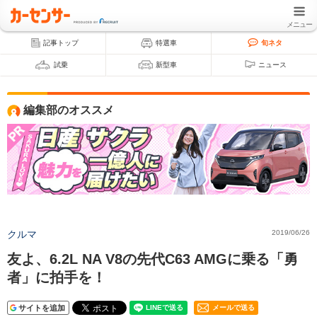
メニュー
記事トップ
特選車
旬ネタ
試乗
新型車
ニュース
編集部のオススメ
クルマ
2019/06/26
友よ、6.2L NA V8の先代C63 AMGに乗る「勇
者」に拍手を！
サイトを追加
メールで送る