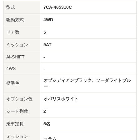
型式
7CA-465310C
駆動方式
4WD
ドア数
5
ミッション
9AT
AI-SHIFT
-
4WS
-
オブシディアンブラック、ソーダライトブル
標準色
ー
オプション色
オパリスホワイト
シート列数
2
乗車定員
5名
ミッション
コラム