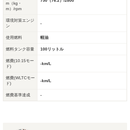
750（76.2）/2800
m（kg・
m）/rpm
環境対策エンジ
-
ン
使用燃料
軽油
燃料タンク容量
100リットル
燃費(10.15モー
-km/L
ド)
燃費(WLTCモー
-km/L
ド)
燃費基準達成
-