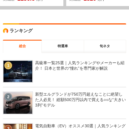
ブクルーズコントロール ブル
メスターオーディオ 360カメ
ラ レーダーセーフティPKG
サンルーフ
ランキング
総合
特選車
旬ネタ
高級車一覧25選｜人気ランキングやメーカーも紹
1
介！ 日本と世界の“憧れ”を専門家が解説
新型エルグランドが750万円超えなことに絶望し
2
た人必見！ 総額500万円以内で買える○○な“大きい
3列”モデル
電気自動車（EV）オススメ30選｜人気ランキング
3