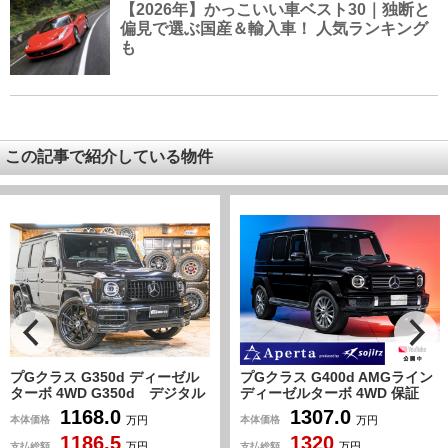
【2026年】かっこいい車ベスト30｜独断と
偏見で選ぶ国産＆輸入車！ 人気ランキング
も
この記事で紹介している物件
プGクラス G350d ディーゼル
プGクラス G400d AMGライン
ターボ 4WD G350d デジタル
ディーゼルターボ 4WD 保証
CP 360°カメラ CarPlay 黒
付 マヌファクトゥーアプログ
1168.0
1307.0
本体価格
本体価格
万円
万円
革 アンビエント 6気筒ディー
ラム 純正シートクーラー ア
1186.5
1320
ゼル 前後カメラ ナビTV
ップルカープレイ アダプティ
支払総額
支払総額
万円
万円