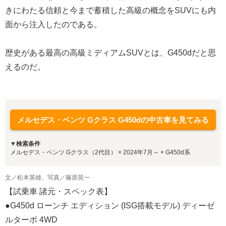
きにわたる信頼と今まで蓄積した高級の概念をSUVにも内
面から注入したのである。
歴史がある最高の高級ミディアムSUVとは、G450dだと思
えるのだ。
メルセデス・ベンツ Gクラス G450dの中古車を見てみる
▼検索条件
メルセデス・ベンツ Gクラス（2代目） × 2024年7月～ × G450d系
文／松本英雄、写真／篠原晃一
【試乗車 諸元・スペック表】
●G450d ローンチ エディション (ISG搭載モデル) ディーゼ
ルターボ 4WD