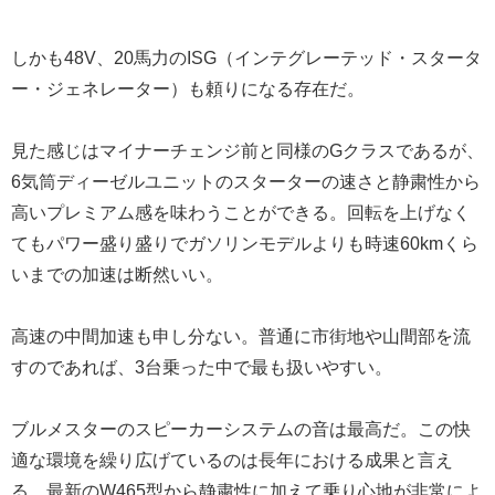
しかも48V、20馬力のISG（インテグレーテッド・スタータ
ー・ジェネレーター）も頼りになる存在だ。
見た感じはマイナーチェンジ前と同様のGクラスであるが、
6気筒ディーゼルユニットのスターターの速さと静粛性から
高いプレミアム感を味わうことができる。回転を上げなく
てもパワー盛り盛りでガソリンモデルよりも時速60kmくら
いまでの加速は断然いい。
高速の中間加速も申し分ない。普通に市街地や山間部を流
すのであれば、3台乗った中で最も扱いやすい。
ブルメスターのスピーカーシステムの音は最高だ。この快
適な環境を繰り広げているのは長年における成果と言え
る。最新のW465型から静粛性に加えて乗り心地が非常によ