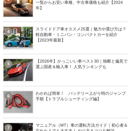
一覧からお安い車種、中古車価格も紹介【2024
年】
スライドドア車オススメ25選｜魅力や選び方は？
4
軽自動車・ミニバン・コンパクトカーを紹介
【2023年最新】
【2026年】かっこいい車ベスト30｜独断と偏見で
5
選ぶ国産＆輸入車！ 人気ランキングも
わかれば簡単！ バッテリー上がり時のジャンプ
6
手順【トラブルシューティング編】
マニュアル（MT）車の運転方法ガイド｜初心者＆
7
忘れた人でも大丈夫！ やり方＆コツを解説