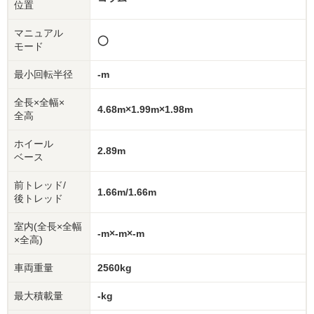
位置
マニュアル
◯
モード
最小回転半径
-m
全長×全幅×
4.68m×1.99m×1.98m
全高
ホイール
2.89m
ベース
前トレッド/
1.66m/1.66m
後トレッド
室内
(全長×全幅
-m×-m×-m
×全高)
車両重量
2560kg
最大積載量
-kg