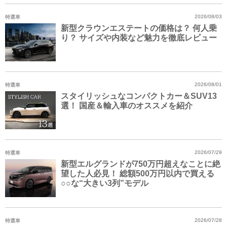
特選車
2026/08/03
新型クラウンエステートの価格は？ 何人乗
り？ サイズや内装など魅力を徹底レビュー
特選車
2026/08/01
スタイリッシュなコンパクトカー＆SUV13
選！ 国産＆輸入車のオススメを紹介
特選車
2026/07/29
新型エルグランドが750万円超えなことに絶
望した人必見！ 総額500万円以内で買える
○○な“大きい3列”モデル
特選車
2026/07/28