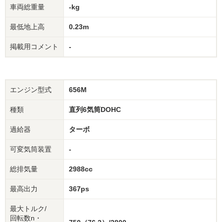
車両総重量
-kg
最低地上高
0.23m
掲載用コメント
-
エンジン型式
656M
種類
直列6気筒DOHC
過給器
ターボ
可変気筒装置
-
総排気量
2988cc
最高出力
367ps
最大トルク/
回転数n・