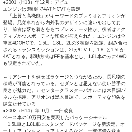
●2001（H13）年12月：デビュー
エンジンは3種類で4ATとCVTを設定
「上質と高機能」がキーワードのプレミオとアリオンが
登場。兄弟車ながら内外装のデザインに違いを出してお
り、前者は落ち着きをもつプレステージ性が、後者はアク
ティブかつスポーティな印象が与えられた。エンジンは全
車直4DOHCで、1.5L、1.8L、2Lの3 種類を設定。組み合わ
されるトランスミッションは、2LがC V T 、1.8Lと1.5Lが
4ATとなる。駆動方式はFFを基本とし、1.8L車のみに4WD
も設定されていた。
←リアシートを倒せばラゲージとつながるため、長尺物の
積載が可能となっている。セダンとは思えない使い勝手の
良さが魅力だ。←センタークラスターパネルには木目調パ
ネルを採用。アリオンは黒木目調で、スポーティな印象を
際立たせている
●2002（H14）年10月：一部改良
ベース車の10万円安を実現したパッケージモデル
1.5L車と1.8L車にスタンダードパッケージを新設定。オ
ートエアコンをマニュアルとするなど、一部装備を変更し