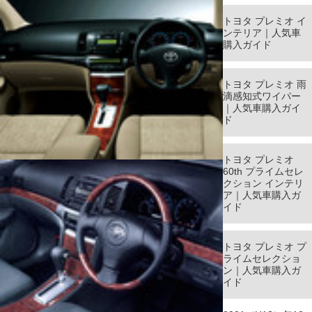
トヨタ プレミオ イ
ンテリア｜人気車
購入ガイド
トヨタ プレミオ 雨
滴感知式ワイパー
｜人気車購入ガイ
ド
トヨタ プレミオ
60th プライムセレ
クション インテリ
ア｜人気車購入ガ
イド
トヨタ プレミオ プ
ライムセレクショ
ン｜人気車購入ガ
イド