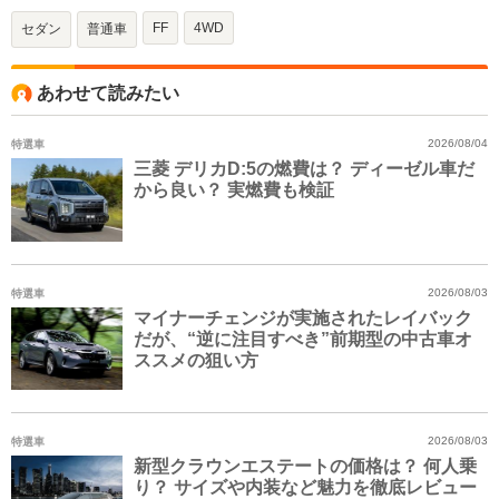
FF
4WD
セダン
普通車
あわせて読みたい
特選車
2026/08/04
三菱 デリカD:5の燃費は？ ディーゼル車だ
から良い？ 実燃費も検証
特選車
2026/08/03
マイナーチェンジが実施されたレイバック
だが、“逆に注目すべき”前期型の中古車オ
ススメの狙い方
特選車
2026/08/03
新型クラウンエステートの価格は？ 何人乗
り？ サイズや内装など魅力を徹底レビュー