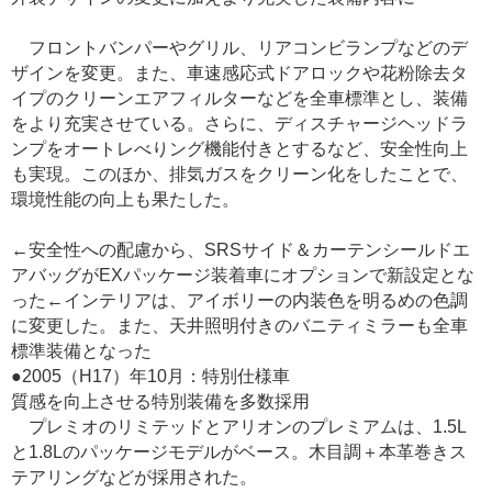
フロントバンパーやグリル、リアコンビランプなどのデ
ザインを変更。また、車速感応式ドアロックや花粉除去タ
イプのクリーンエアフィルターなどを全車標準とし、装備
をより充実させている。さらに、ディスチャージヘッドラ
ンプをオートレべりング機能付きとするなど、安全性向上
も実現。このほか、排気ガスをクリーン化をしたことで、
環境性能の向上も果たした。
←安全性への配慮から、SRSサイド＆カーテンシールドエ
アバッグがEXパッケージ装着車にオプションで新設定とな
った←インテリアは、アイボリーの内装色を明るめの色調
に変更した。また、天井照明付きのバニティミラーも全車
標準装備となった
●2005（H17）年10月：特別仕様車
質感を向上させる特別装備を多数採用
プレミオのリミテッドとアリオンのプレミアムは、1.5L
と1.8Lのパッケージモデルがベース。木目調＋本革巻きス
テアリングなどが採用された。