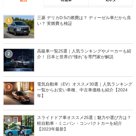
総合
特選車
旬ネタ
三菱 デリカD:5の燃費は？ ディーゼル車だから良
1
い？ 実燃費も検証
高級車一覧25選｜人気ランキングやメーカーも紹
2
介！ 日本と世界の“憧れ”を専門家が解説
電気自動車（EV）オススメ30選｜人気ランキング
3
一覧からお安い車種、中古車価格も紹介【2024
年】
スライドドア車オススメ25選｜魅力や選び方は？
4
軽自動車・ミニバン・コンパクトカーを紹介
【2023年最新】