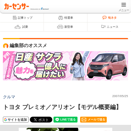
メニュー
記事トップ
特選車
旬ネタ
試乗
新型車
ニュース
編集部のオススメ
クルマ
2007/05/25
トヨタ プレミオ／アリオン【モデル概要編】
サイトを追加
メールで送る