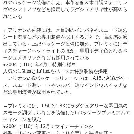
れのパッケージ装備に加え、本革巻き＆木目調ステアリン
グやシフトノブなどを採用してラグジュアリィ性が高めら
れている
←アリオンの内装には、木目調のインパネやスエード調の
シート表皮などの専用装備を採用することで、高級感を演
出している←上記パッケージ装備に加え、プレミオにはデ
ィスチャージヘッドライトのほか、専用ボディ色となるベ
ージュメタリックなども採用されている
●2004（H16）年4月：特別仕様車
人気の1.5L車と1.8L車をベースに特別装備を採用
アリオンのGパッケージリミテッドは、A15とA18がベー
ス。スエード調シートやシルバー調ウインドウスイッチな
どの専用装備が採用されていた。
←プレミオには、1.5Fと1.8Xにラグジュアリーな雰囲気の
スモーク調グリルなどを装備したLパッケージプレミアムエ
ディションを設定
●2004（H16）年12月：マイナーチェンジ
外装デザインの変更に加えより充実した装備内容に