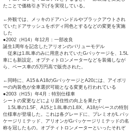
たことで価格引き下げを実現している。
←外観では、メッキのドアハンドルやブラックアウトされ
ていたドアサッシュをボディ同色とするなどの変更を実施
した
●2002（H14）年12月：一部改良
誕生1周年を記念したアリオンのバリューモデル
従来は1.8L車のみに用意されていたGパッケージを、1.5L
車にも新設定。オプティトロンメーターなどを装備しなが
ら、ベース車の5万円高で販売された。
←同時に、A15＆A18のGパッケージとA20には、アイボリ
ーの内装色が全車選択可能となる変更も行われている
●2003（H15）年4月：特別仕様車
シートの変更などにより居住性の向上を果たす
1.5L車の1.5F、A15と1.8L車の1.8X、A18がベースの特別
仕様車が登場した。これは各グレードに、プレミオがL パッ
ケージリミテッド、アリオンがGパッケージリミテッドの名
称を冠したもの。オプティトロンメーターといったそれぞ