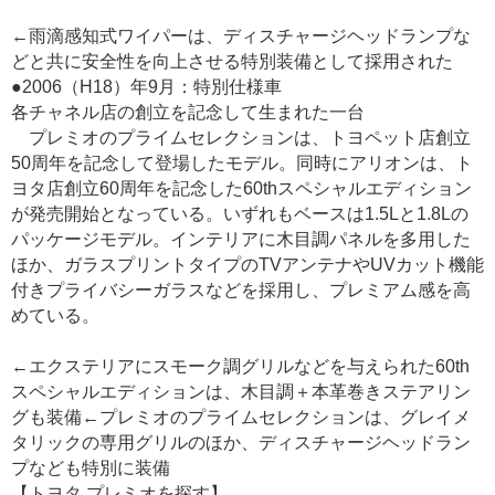
←雨滴感知式ワイパーは、ディスチャージヘッドランプな
どと共に安全性を向上させる特別装備として採用された
●2006（H18）年9月：特別仕様車
各チャネル店の創立を記念して生まれた一台
プレミオのプライムセレクションは、トヨペット店創立
50周年を記念して登場したモデル。同時にアリオンは、ト
ヨタ店創立60周年を記念した60thスペシャルエディション
が発売開始となっている。いずれもベースは1.5Lと1.8Lの
パッケージモデル。インテリアに木目調パネルを多用した
ほか、ガラスプリントタイプのTVアンテナやUVカット機能
付きプライバシーガラスなどを採用し、プレミアム感を高
めている。
←エクステリアにスモーク調グリルなどを与えられた60th
スペシャルエディションは、木目調＋本革巻きステアリン
グも装備←プレミオのプライムセレクションは、グレイメ
タリックの専用グリルのほか、ディスチャージヘッドラン
プなども特別に装備
【トヨタ プレミオを探す】