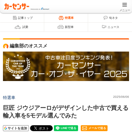
メニュー
記事トップ
特選車
旬ネタ
試乗
新型車
ニュース
編集部のオススメ
特選車
2025/06/06
巨匠 ジウジアーロがデザインした中古で買える
輸入車を5モデル選んでみた
サイトを追加
メールで送る