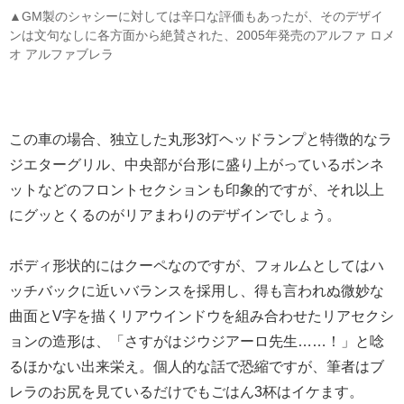
▲GM製のシャシーに対しては辛口な評価もあったが、そのデザイ
ンは文句なしに各方面から絶賛された、2005年発売のアルファ ロメ
オ アルファブレラ
この車の場合、独立した丸形3灯ヘッドランプと特徴的なラ
ジエターグリル、中央部が台形に盛り上がっているボンネ
ットなどのフロントセクションも印象的ですが、それ以上
にグッとくるのがリアまわりのデザインでしょう。
ボディ形状的にはクーペなのですが、フォルムとしてはハ
ッチバックに近いバランスを採用し、得も言われぬ微妙な
曲面とV字を描くリアウインドウを組み合わせたリアセクシ
ョンの造形は、「さすがはジウジアーロ先生……！」と唸
るほかない出来栄え。個人的な話で恐縮ですが、筆者はブ
レラのお尻を見ているだけでもごはん3杯はイケます。