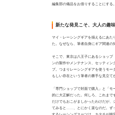
編集部の備品をお借りすることにする
新たな発見こそ、大人の趣
マイ・レーシングギアを揃えるにあた
た。なぜなら、筆者自身にギア関連の
そこで、東京は八王子にあるショップ
ンの製作やメンテナンス、セッティン
プ。つまりレーシングギアを使うモー
もしい存在という筆者の勝手な見立て
「専門ショップで対面で購入」と「モ
的に大正解だった。何しろ、これまで
だけでもおこがましかったわけだが、
てみると……、とにかく楽なのだ。ず
するレーシングスーツは、カタチが猫