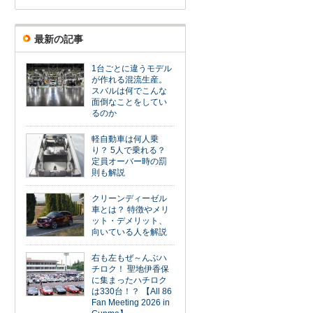
最新の記事
1台ごとに違うモデル
が作れる混流生産。
スバルは何でこんな
面倒なことをしてい
るのか
軽自動車は何人乗
り？ 5人で乗れる？
定員オーバー時の罰
則も解説
クリーンディーゼル
車とは？ 特徴やメリ
ット・デメリット、
向いている人を解説
右も左もぜ～んぶハ
チロク！ 聖地伊香保
に集まったハチロク
は330台！？ 【All 86
Fan Meeting 2026 in