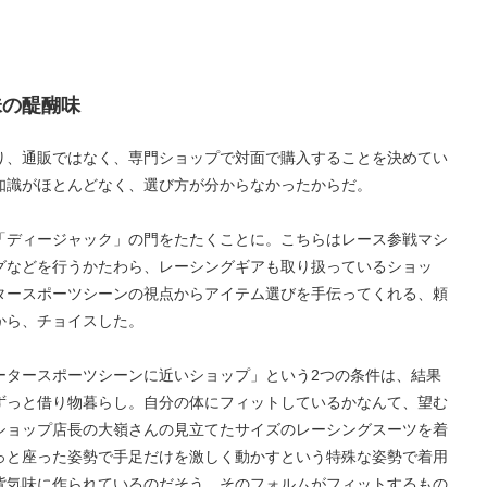
。
味の醍醐味
り、通販ではなく、専門ショップで対面で購入することを決めてい
知識がほとんどなく、選び方が分からなかったからだ。
「ディージャック」の門をたたくことに。こちらはレース参戦マシ
グなどを行うかたわら、レーシングギアも取り扱っているショッ
タースポーツシーンの視点からアイテム選びを手伝ってくれる、頼
から、チョイスした。
ータースポーツシーンに近いショップ」という2つの条件は、結果
ずっと借り物暮らし。自分の体にフィットしているかなんて、望む
ショップ店長の大嶺さんの見立てたサイズのレーシングスーツを着
っと座った姿勢で手足だけを激しく動かすという特殊な姿勢で着用
背気味に作られているのだそう。そのフォルムがフィットするもの