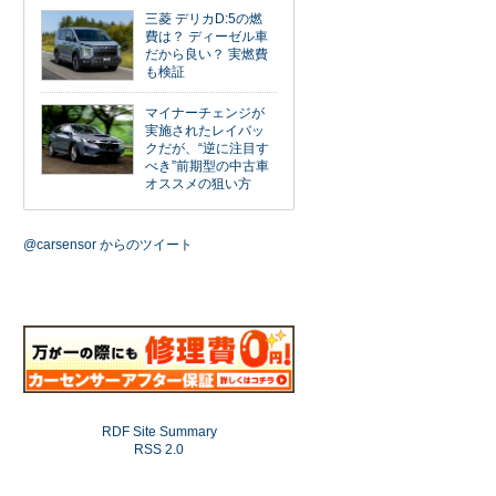
三菱 デリカD:5の燃
費は？ ディーゼル車
だから良い？ 実燃費
も検証
マイナーチェンジが
実施されたレイバッ
クだが、“逆に注目す
べき”前期型の中古車
オススメの狙い方
@carsensor からのツイート
RDF Site Summary
RSS 2.0