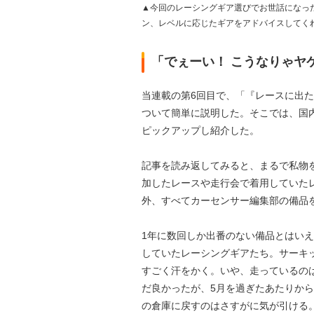
▲今回のレーシングギア選びでお世話になっ
ン、レベルに応じたギアをアドバイスしてく
「でぇーい！ こうなりゃヤケ
当連載の第6回目で、「『レースに出
ついて簡単に説明した。そこでは、国
ピックアップし紹介した。
記事を読み返してみると、まるで私物
加したレースや走行会で着用していた
外、すべてカーセンサー編集部の備品
1年に数回しか出番のない備品とはい
していたレーシングギアたち。サーキ
すごく汗をかく。いや、走っているの
だ良かったが、5月を過ぎたあたりか
の倉庫に戻すのはさすがに気が引ける