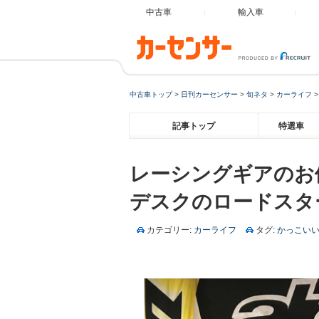
中古車
輸入車
中古車トップ
>
日刊カーセンサー
>
旬ネタ
>
カーライフ
記事トップ
特選車
レーシングギアのお値
デスクのロードスター
カテゴリー:
カーライフ
タグ:
かっこい