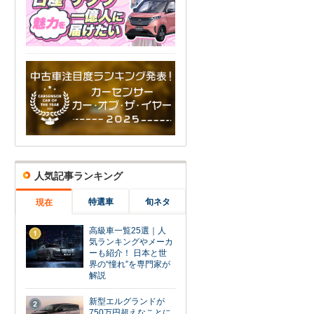
人気記事ランキング
特選車
旬ネタ
現在
高級車一覧25選｜人
1
気ランキングやメーカ
ーも紹介！ 日本と世
界の“憧れ”を専門家が
解説
新型エルグランドが
2
750万円超えなことに