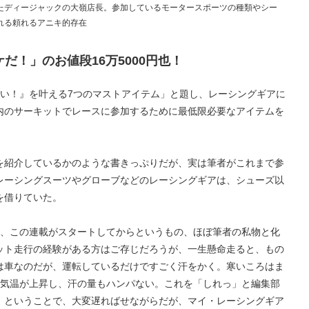
たディージャックの大嶺店長。参加しているモータースポーツの種類やシー
れる頼れるアニキ的存在
だ！」のお値段16万5000円也！
たい！』を叶える7つのマストアイテム」と題し、レーシングギアに
内のサーキットでレースに参加するために最低限必要なアイテムを
を紹介しているかのような書きっぷりだが、実は筆者がこれまで参
レーシングスーツやグローブなどのレーシングギアは、シューズ以
を借りていた。
え、この連載がスタートしてからというもの、ほぼ筆者の私物と化
ット走行の経験がある方はご存じだろうが、一生懸命走ると、もの
は車なのだが、運転しているだけですごく汗をかく。寒いころはま
ら気温が上昇し、汗の量もハンパない。これを「しれっ」と編集部
。ということで、大変遅ればせながらだが、マイ・レーシングギア