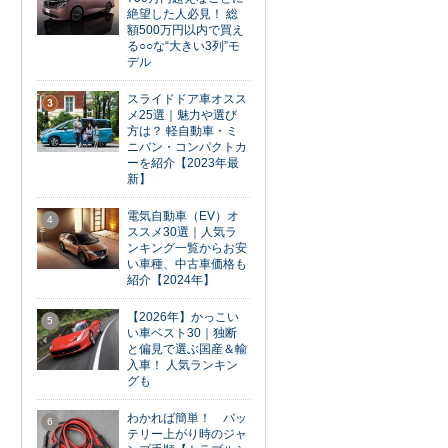
絶望した人必見！ 総
額500万円以内で買え
る○○な“大きい3列”モ
デル
スライドドア車オスス
3
メ25選｜魅力や選び
方は？ 軽自動車・ミ
ニバン・コンパクトカ
ーを紹介【2023年最
新】
電気自動車（EV）オ
4
ススメ30選｜人気ラ
ンキング一覧からお安
い車種、中古車価格も
紹介【2024年】
【2026年】かっこい
5
い車ベスト30｜独断
と偏見で選ぶ国産＆輸
入車！ 人気ランキン
グも
わかれば簡単！ バッ
6
テリー上がり時のジャ