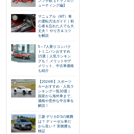
ンプ手順【トラブルシ
ューティング編】
マニュアル（MT）車
7
の運転方法ガイド｜初
心者＆忘れた人でも大
丈夫！ やり方＆コツ
を解説
5～7人乗りコンパク
8
トミニバンおすすめ
15選｜人気ランキン
グも！ メリットやデ
メリット、中古車価格
も紹介
【2024年】スポーツ
9
カーおすすめ・人気ラ
ンキング一覧30選｜
国産から海外車まで、
価格や意外な中古車を
解説！
三菱 デリカD:5の燃費
10
は？ ディーゼル車だ
から良い？ 実燃費も
検証