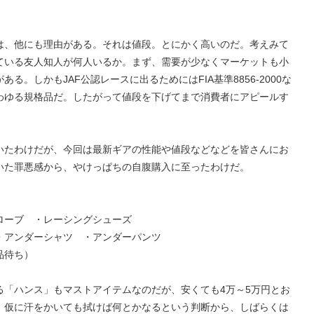
は、他にも理由がある。それは値段。とにかく高いのだ。考えみて
ている友人知人が何人いるか。まず、需要が少なくマーケットも小
。しかもJAF公認レースに出るためにはFIA基準8856-2000な
わゆる規格品だ。したがって値段を下げてまで消費者にアピールす
いたわけだが、今回は最新ギアの性能や値段などなどを皆さんにお
いた罪悪感から、やけっぱちの自腹購入に至ったわけだ。
ローブ ・レーシングシューズ
・アンダーシャツ ・アンダーパンツ
品待ち）
る「ハンス」もマストアイテムなのだが、安くても4万～5万円とお
。仮に汗をかいても拭けば何とかなるという判断から、しばらくは