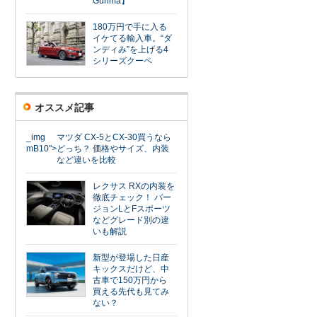
Gunma】
180万円で手に入る
イケてる輸入車。“ダ
ンディみ”を上げる4
シリーズクーペ
オススメ記事
_img
マツダ CX-5とCX-30買うなら
mB10">
どっち？ 価格やサイズ、内装
など違いを比較
レクサス RXの内装を
徹底チェック！ バー
ジョンLとFスポーツ
などグレード別の違
いも解説
新型が登場した日産
キックスだけど、中
古車で150万円から
買える先代も見てみ
ない？