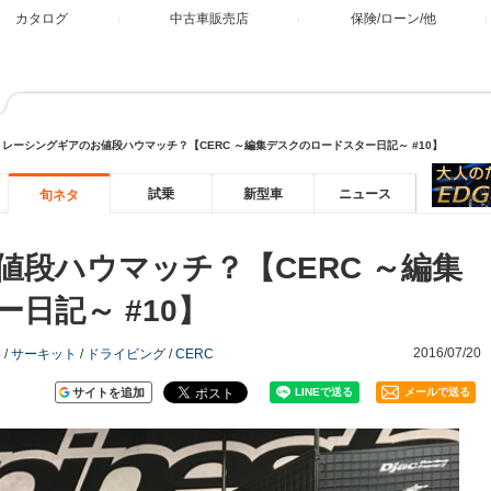
カタログ
中古車販売店
保険/ローン/他
>
レーシングギアのお値段ハウマッチ？【CERC ～編集デスクのロードスター日記～ #10】
試乗
新型車
ニュース
旬ネタ
段ハウマッチ？【CERC ～編集
日記～ #10】
2016/07/20
い
/
サーキット
/
ドライビング
/
CERC
サイトを追加
メールで送る