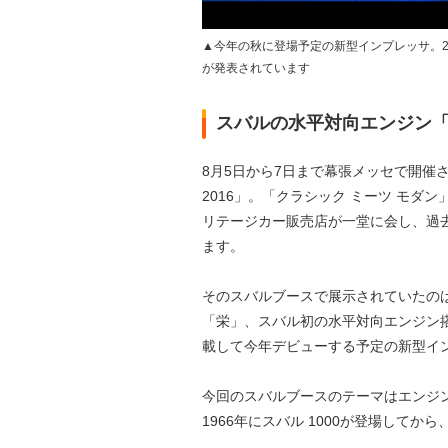
▲今年の秋に登場予定の新型インプレッサ。2
が発表されています
スバルの水平対向エンジン「
8月5日から7日まで幕張メッセで開催され
2016」。「クラシック ミーツ モ
リテージカー販売店が一堂に会し、過
ます。
そのスバルブースで展示されていたの
「栄」、スバル初の水平対向エンジン搭
載して今年デビューする予定の新型イ
今回のスバルブースのテーマはエンジ
1966年にスバル 1000が登場して