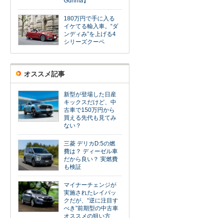
Gunma】
180万円で手に入る
イケてる輸入車。“ダ
ンディみ”を上げる4
シリーズクーペ
オススメ記事
新型が登場した日産
キックスだけど、中
古車で150万円から
買える先代も見てみ
ない？
三菱 デリカD:5の燃
費は？ ディーゼル車
だから良い？ 実燃費
も検証
マイナーチェンジが
実施されたレイバッ
クだが、“逆に注目す
べき”前期型の中古車
オススメの狙い方