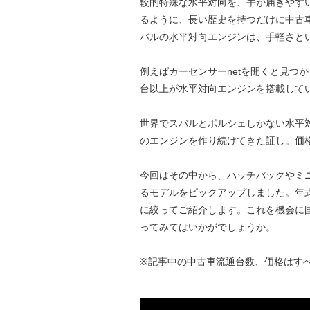
較的特殊な水平対向を、手が届きやす
るように、長い歴史を持つだけに中古
バルの水平対向エンジンは、手軽さと
例えばカーセンサーnetを開くと見つか
台以上が水平対向エンジンを搭載して
世界でスバルとポルシェしかない水平
のエンジンを作り続けてきた証し。価格
今回はその中から、ハッチバックやミニ
るモデルをピックアップしました。年
に絞ってご紹介します。これを機会に
ってみてはいかがでしょうか。
※記事中の中古車流通台数、価格はすべ