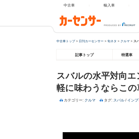
中古車
輸入車
中古車トップ
>
日刊カーセンサー
>
旬ネタ
>
クルマ
>
ス
記事トップ
特選車
スバルの水平対向エ
軽に味わうならこの
カテゴリー:
クルマ
タグ:
スバル
/
インプ