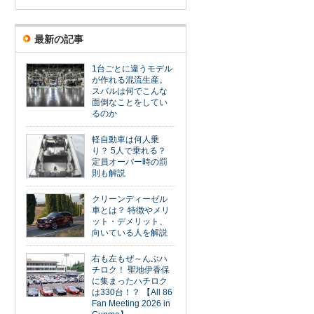
最新の記事
1台ごとに違うモデル
が作れる混流生産。
スバルは何でこんな
面倒なことをしてい
るのか
軽自動車は何人乗
り？ 5人で乗れる？
定員オーバー時の罰
則も解説
クリーンディーゼル
車とは？ 特徴やメリ
ット・デメリット、
向いている人を解説
右も左もぜ～んぶハ
チロク！ 聖地伊香保
に集まったハチロク
は330台！？ 【All 86
Fan Meeting 2026 in