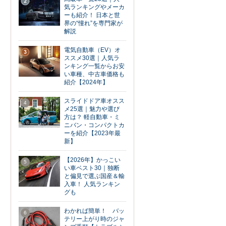
2
気ランキングやメーカ
ーも紹介！ 日本と世
界の“憧れ”を専門家が
解説
電気自動車（EV）オ
3
ススメ30選｜人気ラ
ンキング一覧からお安
い車種、中古車価格も
紹介【2024年】
スライドドア車オスス
4
メ25選｜魅力や選び
方は？ 軽自動車・ミ
ニバン・コンパクトカ
ーを紹介【2023年最
新】
【2026年】かっこい
5
い車ベスト30｜独断
と偏見で選ぶ国産＆輸
入車！ 人気ランキン
グも
わかれば簡単！ バッ
6
テリー上がり時のジャ