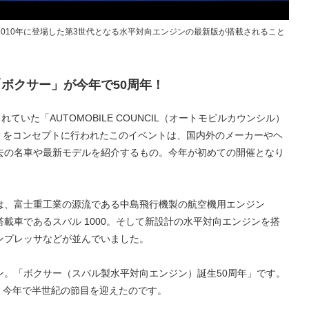
010年に登場した第3世代となる水平対向エンジンの最新版が搭載されること
ボクサー」が今年で50周年！
ていた「AUTOMOBILE COUNCIL（オートモビルカウンシル）
ダン」をコンセプトに行われたこのイベントは、国内外のメーカーやヘ
去の名車や最新モデルを紹介するもの。今年が初めての開催となり
は、富士重工業の源流である中島飛行機製の航空機用エンジン
載車であるスバル 1000。そして新設計の水平対向エンジンを搭
ンプレッサなどが並んでいました。
ン。「ボクサー（スバル製水平対向エンジン）誕生50周年」です。
から、今年で半世紀の節目を迎えたのです。