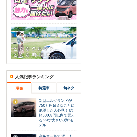
人気記事ランキング
特選車
旬ネタ
現在
新型エルグランドが
1
750万円超えなことに
絶望した人必見！ 総
額500万円以内で買え
る○○な“大きい3列”モ
デル
高級車一覧25選｜人