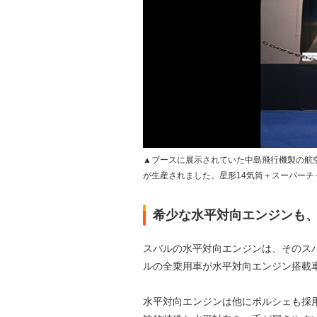
▲ブースに展示されていた中島飛行機製の航
が生産されました。星形14気筒＋スーパー
希少な水平対向エンジンも、
スバルの水平対向エンジンは、そのスバ
ルの全乗用車が水平対向エンジン搭載
水平対向エンジンは他にポルシェも採