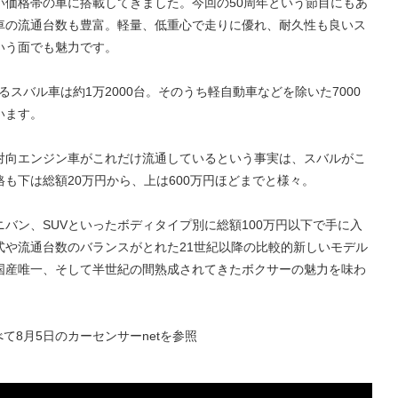
い価格帯の車に搭載してきました。今回の50周年という節目にもあ
車の流通台数も豊富。軽量、低重心で走りに優れ、耐久性も良いス
いう面でも魅力です。
るスバル車は約1万2000台。そのうち軽自動車などを除いた7000
います。
対向エンジン車がこれだけ流通しているという事実は、スバルがこ
も下は総額20万円から、上は600万円ほどまでと様々。
バン、SUVといったボディタイプ別に総額100万円以下で手に入
式や流通台数のバランスがとれた21世紀以降の比較的新しいモデル
国産唯一、そして半世紀の間熟成されてきたボクサーの魅力を味わ
て8月5日のカーセンサーnetを参照