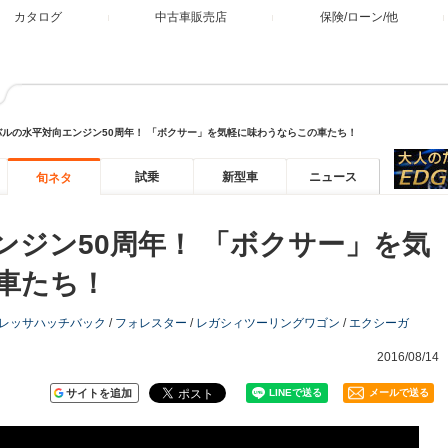
カタログ
中古車販売店
保険/ローン/他
バルの水平対向エンジン50周年！ 「ボクサー」を気軽に味わうならこの車たち！
試乗
新型車
ニュース
旬ネタ
ンジン50周年！ 「ボクサー」を気
車たち！
レッサハッチバック
/
フォレスター
/
レガシィツーリングワゴン
/
エクシーガ
2016/08/14
サイトを追加
メールで送る