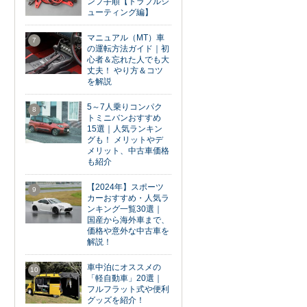
ンプ手順【トラブルシ
ューティング編】
マニュアル（MT）車
7
の運転方法ガイド｜初
心者＆忘れた人でも大
丈夫！ やり方＆コツ
を解説
5～7人乗りコンパク
8
トミニバンおすすめ
15選｜人気ランキン
グも！ メリットやデ
メリット、中古車価格
も紹介
【2024年】スポーツ
9
カーおすすめ・人気ラ
ンキング一覧30選｜
国産から海外車まで、
価格や意外な中古車を
解説！
車中泊にオススメの
10
「軽自動車」20選｜
フルフラット式や便利
グッズを紹介！