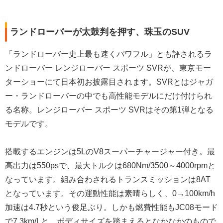
ランドローバーが太鼓判を押す、珠玉のSUV
「ランドローバー史上最も速くパワフル」とも評されるラ
ンドローバー レンジローバー スポーツ SVRが、東京モー
ターショーにて日本初お披露目されます。SVRとはジャガ
ー・ランドローバーの中でも高性能モデルにだけ付けられ
る名称。レンジローバー スポーツ SVRはその第1弾となる
モデルです。
搭載するエンジンは5LのV8スーパーチャージャー付き。最
高出力は550psで、最大トルクは680Nm/3500～4000rpmと
なっています。組み合わされるトランスミッションは8AT
となっています。その運動性能は素晴らしく、0→100km/h
加速は4.7秒という俊足ぶり。しかも燃費性能もJC08モード
で7.3km/Lと、ボディサイズを踏まえるとなかなかのもので