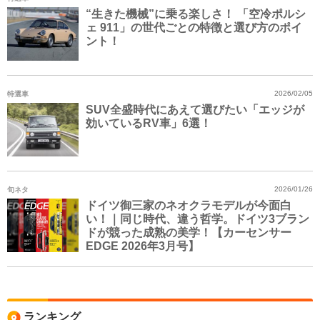
“生きた機械”に乗る楽しさ！ 「空冷ポルシ
ェ 911」の世代ごとの特徴と選び方のポイ
ント！
特選車
2026/02/05
SUV全盛時代にあえて選びたい「エッジが
効いているRV車」6選！
旬ネタ
2026/01/26
ドイツ御三家のネオクラモデルが今面白
い！｜同じ時代、違う哲学。ドイツ3ブラン
ドが競った成熟の美学！【カーセンサー
EDGE 2026年3月号】
ランキング