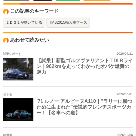
この記事のキーワード
ＥＤＧＥが効いている
TMS2015輸入車ブース
あわせて読みたい
試乗レポート
2026/07/21
【試乗】新型ゴルフヴァリアント TDI Rライ
ン｜962kmを走ってわかったオバケ燃費の
魅力
旬ネタ
2026/06/01
’71 ルノー アルピーヌA110｜“ラリーに勝つ
ために生まれた”伝説的フレンチスポーツカ
ー！【名車への道】
特選車
2026/02/06