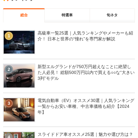
総合
特選車
旬ネタ
高級車一覧25選｜人気ランキングやメーカーも紹
1
介！ 日本と世界の“憧れ”を専門家が解説
新型エルグランドが750万円超えなことに絶望し
2
た人必見！ 総額500万円以内で買える○○な“大きい
3列”モデル
電気自動車（EV）オススメ30選｜人気ランキング
3
一覧からお安い車種、中古車価格も紹介【2024
年】
スライドドア車オススメ25選｜魅力や選び方は？
4