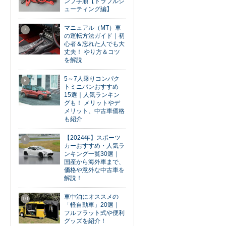
ンプ手順【トラブルシ
ューティング編】
マニュアル（MT）車
7
の運転方法ガイド｜初
心者＆忘れた人でも大
丈夫！ やり方＆コツ
を解説
5～7人乗りコンパク
8
トミニバンおすすめ
15選｜人気ランキン
グも！ メリットやデ
メリット、中古車価格
も紹介
【2024年】スポーツ
9
カーおすすめ・人気ラ
ンキング一覧30選｜
国産から海外車まで、
価格や意外な中古車を
解説！
車中泊にオススメの
10
「軽自動車」20選｜
フルフラット式や便利
グッズを紹介！