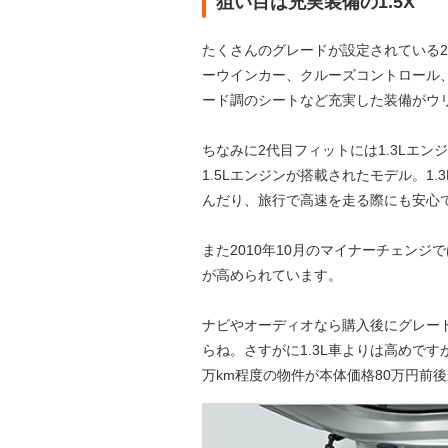
狙い目は充実装備の1.5X
たくさんのグレードが設定されている2
ーウインカー、クルーズコントロール
ード調のシートなど充実した装備がウ
ちなみに2代目フィットには1.3Lエンジ
1.5Lエンジンが搭載されたモデル。1
んだり、旅行で高速を走る際にも安心
また2010年10月のマイナーチェン
が高められています。
ナビやオーディオなら購入後にグレー
らね。さすがに1.3L車よりは高めで
万km程度の物件が本体価格80万円前