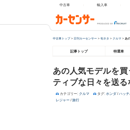
中古車
輸入車
中古車トップ
>
日刊カーセンサー
>
旬ネタ
>
クルマ
>
あ
記事トップ
特選車
あの人気モデルを買
ティブな日々を送る
カテゴリー:
クルマ
タグ:
ホンダ
/
ハッチ
レジャー
/
旅行