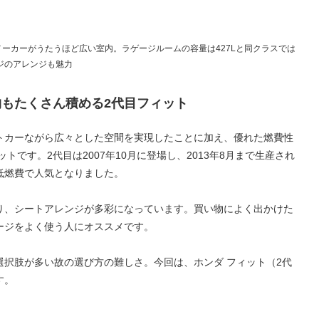
メーカーがうたうほど広い室内。ラゲージルームの容量は427Lと同クラスでは
ジのアレンジも魅力
もたくさん積める2代目フィット
トカーながら広々とした空間を実現したことに加え、優れた燃費性
トです。2代目は2007年10月に登場し、2013年8月まで生産され
低燃費で人気となりました。
り、シートアレンジが多彩になっています。買い物によく出かけた
ージをよく使う人にオススメです。
択肢が多い故の選び方の難しさ。今回は、ホンダ フィット（2代
す。