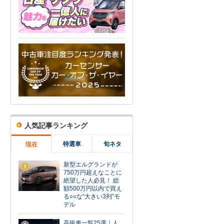
人気記事ランキング
特選車
旬ネタ
現在
新型エルグランドが
1
750万円超えなことに
絶望した人必見！ 総
額500万円以内で買え
る○○な“大きい3列”モ
デル
高級車一覧25選｜人