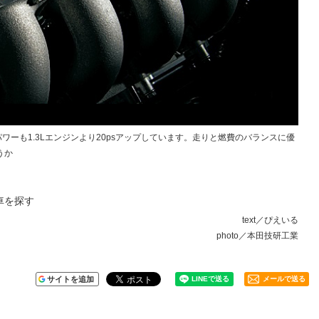
）。パワーも1.3Lエンジンより20psアップしています。走りと燃費のバランスに優
うか
車を探す
text／ぴえいる
photo／本田技研工業
サイトを追加
メールで送る