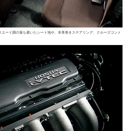
。スエード調の落ち着いたシート地や、本革巻きステアリング、クルーズコント