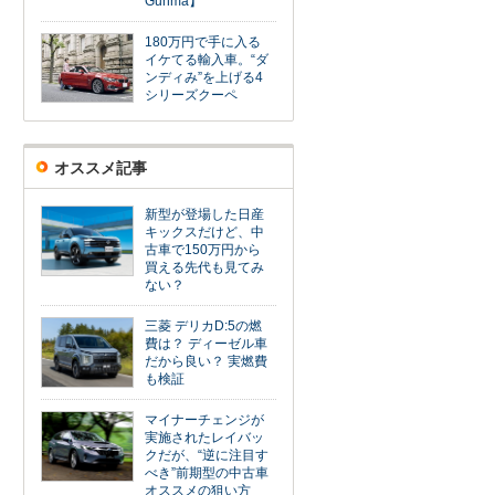
Gunma】
180万円で手に入る
イケてる輸入車。“ダ
ンディみ”を上げる4
シリーズクーペ
オススメ記事
新型が登場した日産
キックスだけど、中
古車で150万円から
買える先代も見てみ
ない？
三菱 デリカD:5の燃
費は？ ディーゼル車
だから良い？ 実燃費
も検証
マイナーチェンジが
実施されたレイバッ
クだが、“逆に注目す
べき”前期型の中古車
オススメの狙い方