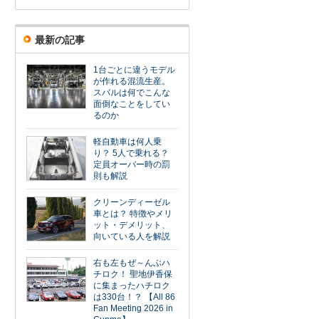
最新の記事
1台ごとに違うモデル
が作れる混流生産。
スバルは何でこんな
面倒なことをしてい
るのか
軽自動車は何人乗
り？ 5人で乗れる？
定員オーバー時の罰
則も解説
クリーンディーゼル
車とは？ 特徴やメリ
ット・デメリット、
向いている人を解説
右も左もぜ～んぶハ
チロク！ 聖地伊香保
に集まったハチロク
は330台！？ 【All 86
Fan Meeting 2026 in