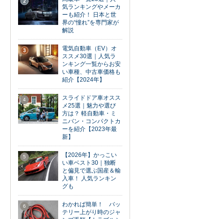
2
気ランキングやメーカ
ーも紹介！ 日本と世
界の“憧れ”を専門家が
解説
電気自動車（EV）オ
3
ススメ30選｜人気ラ
ンキング一覧からお安
い車種、中古車価格も
紹介【2024年】
スライドドア車オスス
4
メ25選｜魅力や選び
方は？ 軽自動車・ミ
ニバン・コンパクトカ
ーを紹介【2023年最
新】
【2026年】かっこい
5
い車ベスト30｜独断
と偏見で選ぶ国産＆輸
入車！ 人気ランキン
グも
わかれば簡単！ バッ
6
テリー上がり時のジャ