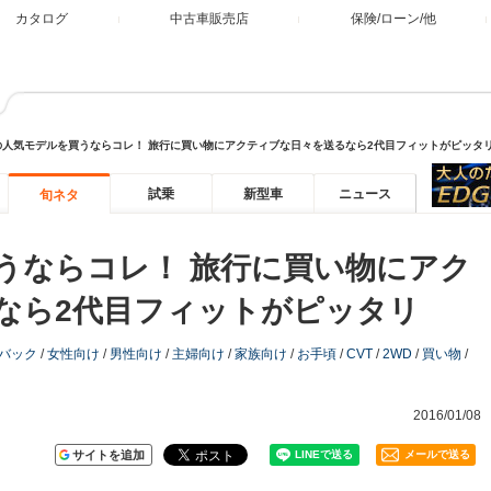
カタログ
中古車販売店
保険/ローン/他
の人気モデルを買うならコレ！ 旅行に買い物にアクティブな日々を送るなら2代目フィットがピッタ
試乗
新型車
ニュース
旬ネタ
うならコレ！ 旅行に買い物にアク
なら2代目フィットがピッタリ
バック
/
女性向け
/
男性向け
/
主婦向け
/
家族向け
/
お手頃
/
CVT
/
2WD
/
買い物
/
2016/01/08
サイトを追加
メールで送る