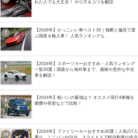
れた人でも大丈夫！ やり方＆コツを解説
【2026年】かっこいい車ベスト30｜独断と偏見で選
7
ぶ国産＆輸入車！ 人気ランキングも
【2024年】スポーツカーおすすめ・人気ランキング
8
一覧30選｜国産から海外車まで、価格や意外な中古
車を解説！
【2024年】軽バンの最強は？ オススメ現行4車種を
9
燃費や荷室などで比較！
【2024年】ファミリーカーおすすめ30選｜人気の7人
10
乗り、ミニバンやSUV、スライドドア軽自動車の中古