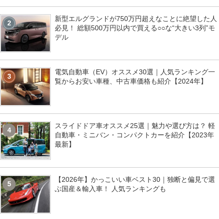
新型エルグランドが750万円超えなことに絶望した人
2
必見！ 総額500万円以内で買える○○な“大きい3列”モ
デル
電気自動車（EV）オススメ30選｜人気ランキング一
3
覧からお安い車種、中古車価格も紹介【2024年】
スライドドア車オススメ25選｜魅力や選び方は？ 軽
4
自動車・ミニバン・コンパクトカーを紹介【2023年
最新】
【2026年】かっこいい車ベスト30｜独断と偏見で選
5
ぶ国産＆輸入車！ 人気ランキングも