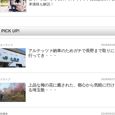
車価格も解説！
PICK UP!
カーライフ
2018/03/16
アルテッツァ納車のためガチで長野まで取りに
行ってき・・・
ドライブ
2018/03/17
上品な梅の花に癒された、都心から気軽に行け
る埼玉散・・・
特選車
2018/03/22