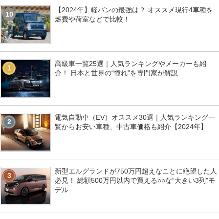
【2024年】軽バンの最強は？ オススメ現行4車種を
10
燃費や荷室などで比較！
高級車一覧25選｜人気ランキングやメーカーも紹
1
介！ 日本と世界の“憧れ”を専門家が解説
電気自動車（EV）オススメ30選｜人気ランキング一
2
覧からお安い車種、中古車価格も紹介【2024年】
新型エルグランドが750万円超えなことに絶望した人
3
必見！ 総額500万円以内で買える○○な“大きい3列”モ
デル