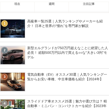
現在
週間
注目記事
高級車一覧25選｜人気ランキングやメーカーも紹
1
介！ 日本と世界の“憧れ”を専門家が解説
新型エルグランドが750万円超えなことに絶望した人
2
必見！ 総額500万円以内で買える○○な“大きい3列”モ
デル
電気自動車（EV）オススメ30選｜人気ランキング一
3
覧からお安い車種、中古車価格も紹介【2024年】
スライドドア車オススメ25選｜魅力や選び方は？ 軽
4
自動車・ミニバン・コンパクトカーを紹介【2023年