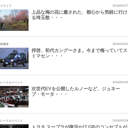
ドライブ
2018/03/17
上品な梅の花に癒された、都心から気軽に行け
る埼玉散・・・
特選車
2018/03/22
拝啓、初代カングーさま。今まで侮っていてス
ミマセン・・・
レース＆イベント
2018/03/18
次世代EVを公開したルノーなど、ジュネー
ブ・モータ・・・
レース＆イベント
2018/03/19
トヨタ スープラが復活か!? GRのコンセプトが