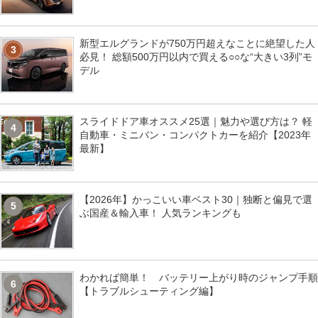
新型エルグランドが750万円超えなことに絶望した人
3
必見！ 総額500万円以内で買える○○な“大きい3列”モ
デル
スライドドア車オススメ25選｜魅力や選び方は？ 軽
4
自動車・ミニバン・コンパクトカーを紹介【2023年
最新】
【2026年】かっこいい車ベスト30｜独断と偏見で選
5
ぶ国産＆輸入車！ 人気ランキングも
わかれば簡単！ バッテリー上がり時のジャンプ手順
6
【トラブルシューティング編】