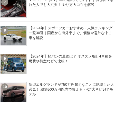
7
れた人でも大丈夫！ やり方＆コツを解説
【2024年】スポーツカーおすすめ・人気ランキング
8
一覧30選｜国産から海外車まで、価格や意外な中古
車を解説！
【2024年】軽バンの最強は？ オススメ現行4車種を
9
燃費や荷室などで比較！
新型エルグランドが750万円超えなことに絶望した人
10
必見！ 総額500万円以内で買える○○な“大きい3列”モ
デル