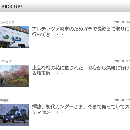
PICK UP!
カーライフ
2018/03/16
アルテッツァ納車のためガチで長野まで取りに
行ってき・・・
ドライブ
2018/03/17
上品な梅の花に癒された、都心から気軽に行け
る埼玉散・・・
特選車
2018/03/22
拝啓、初代カングーさま。今まで侮っていてス
ミマセン・・・