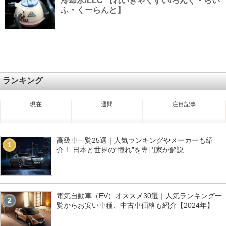
冷却水/LLC 【れいきゃくすい/ろんぐ・らい
ふ・くーらんと】
ランキング
現在
週間
注目記事
高級車一覧25選｜人気ランキングやメーカーも紹
1
介！ 日本と世界の“憧れ”を専門家が解説
電気自動車（EV）オススメ30選｜人気ランキング一
2
覧からお安い車種、中古車価格も紹介【2024年】