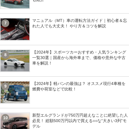
マニュアル（MT）車の運転方法ガイド｜初心者＆忘
7
れた人でも大丈夫！ やり方＆コツを解説
【2024年】スポーツカーおすすめ・人気ランキング
8
一覧30選｜国産から海外車まで、価格や意外な中古
車を解説！
【2024年】軽バンの最強は？ オススメ現行4車種を
9
燃費や荷室などで比較！
新型エルグランドが750万円超えなことに絶望した人
10
必見！ 総額500万円以内で買える○○な“大きい3列”モ
デル