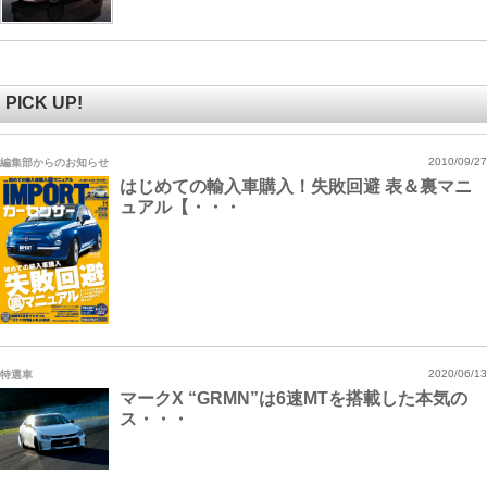
PICK UP!
編集部からのお知らせ
2010/09/27
はじめての輸入車購入！失敗回避 表＆裏マニ
ュアル【・・・
特選車
2020/06/13
マークX “GRMN”は6速MTを搭載した本気の
ス・・・