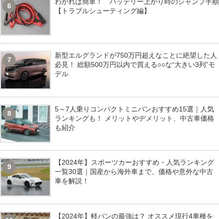
わかれば簡単！ バッテリー上がり時のジャンプ手順
6
【トラブルシューティング編】
新型エルグランドが750万円超えなことに絶望した人
7
必見！ 総額500万円以内で買える○○な“大きい3列”モ
デル
5～7人乗りコンパクトミニバンおすすめ15選｜人気
8
ランキングも！ メリットやデメリット、中古車価格
も紹介
【2024年】スポーツカーおすすめ・人気ランキング
9
一覧30選｜国産から海外車まで、価格や意外な中古
車を解説！
【2024年】軽バンの最強は？ オススメ現行4車種を