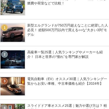
10
燃費や荷室などで比較！
新型エルグランドが750万円超えなことに絶望した人
1
必見！ 総額500万円以内で買える○○な“大きい3列”モ
デル
高級車一覧25選｜人気ランキングやメーカーも紹
2
介！ 日本と世界の“憧れ”を専門家が解説
電気自動車（EV）オススメ30選｜人気ランキング一
3
覧からお安い車種、中古車価格も紹介【2024年】
スライドドア車オススメ25選｜魅力や選び方は？ 軽
4