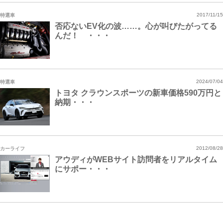
特選車
2017/11/15
否応ないEV化の波……。心が叫びたがってる
んだ！ ・・・
特選車
2024/07/04
トヨタ クラウンスポーツの新車価格590万円と
納期・・・
カーライフ
2012/08/28
アウディがWEBサイト訪問者をリアルタイム
にサポー・・・