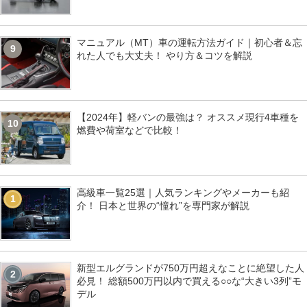
マニュアル（MT）車の運転方法ガイド｜初心者＆忘
9
れた人でも大丈夫！ やり方＆コツを解説
【2024年】軽バンの最強は？ オススメ現行4車種を
10
燃費や荷室などで比較！
高級車一覧25選｜人気ランキングやメーカーも紹
1
介！ 日本と世界の“憧れ”を専門家が解説
新型エルグランドが750万円超えなことに絶望した人
2
必見！ 総額500万円以内で買える○○な“大きい3列”モ
デル