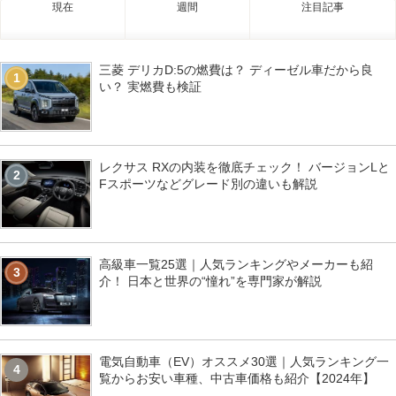
現在
週間
注目記事
三菱 デリカD:5の燃費は？ ディーゼル車だから良
1
い？ 実燃費も検証
レクサス RXの内装を徹底チェック！ バージョンLと
2
Fスポーツなどグレード別の違いも解説
高級車一覧25選｜人気ランキングやメーカーも紹
3
介！ 日本と世界の“憧れ”を専門家が解説
電気自動車（EV）オススメ30選｜人気ランキング一
4
覧からお安い車種、中古車価格も紹介【2024年】