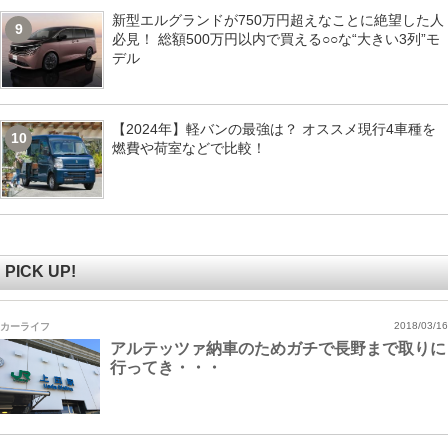
新型エルグランドが750万円超えなことに絶望した人
9
必見！ 総額500万円以内で買える○○な“大きい3列”モ
デル
【2024年】軽バンの最強は？ オススメ現行4車種を
10
燃費や荷室などで比較！
PICK UP!
カーライフ
2018/03/16
アルテッツァ納車のためガチで長野まで取りに
行ってき・・・