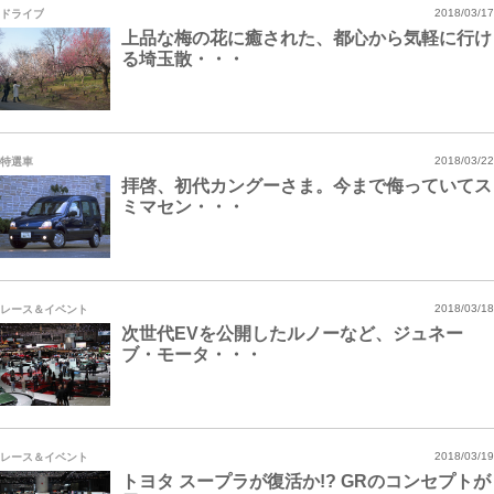
ドライブ
2018/03/17
上品な梅の花に癒された、都心から気軽に行け
る埼玉散・・・
特選車
2018/03/22
拝啓、初代カングーさま。今まで侮っていてス
ミマセン・・・
レース＆イベント
2018/03/18
次世代EVを公開したルノーなど、ジュネー
ブ・モータ・・・
レース＆イベント
2018/03/19
トヨタ スープラが復活か!? GRのコンセプトが