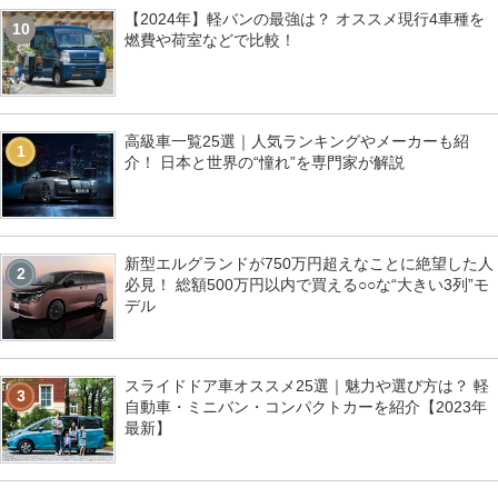
【2024年】軽バンの最強は？ オススメ現行4車種を
10
燃費や荷室などで比較！
高級車一覧25選｜人気ランキングやメーカーも紹
1
介！ 日本と世界の“憧れ”を専門家が解説
新型エルグランドが750万円超えなことに絶望した人
2
必見！ 総額500万円以内で買える○○な“大きい3列”モ
デル
スライドドア車オススメ25選｜魅力や選び方は？ 軽
3
自動車・ミニバン・コンパクトカーを紹介【2023年
最新】