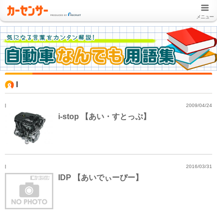
メニュー
I
I
2009/04/24
i-stop 【あい・すとっぷ】
I
2016/03/31
IDP 【あいでぃーぴー】