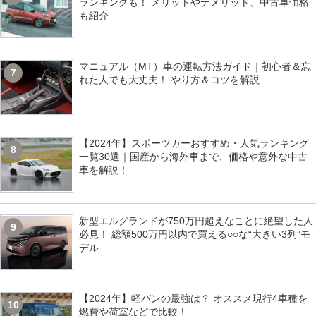
ランキングも！ メリットやデメリット、中古車価格
も紹介
マニュアル（MT）車の運転方法ガイド｜初心者＆忘
7
れた人でも大丈夫！ やり方＆コツを解説
【2024年】スポーツカーおすすめ・人気ランキング
8
一覧30選｜国産から海外車まで、価格や意外な中古
車を解説！
新型エルグランドが750万円超えなことに絶望した人
9
必見！ 総額500万円以内で買える○○な“大きい3列”モ
デル
【2024年】軽バンの最強は？ オススメ現行4車種を
10
燃費や荷室などで比較！