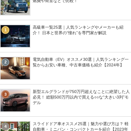
燃費や荷室などで比較！
高級車一覧25選｜人気ランキングやメーカーも紹
1
介！ 日本と世界の“憧れ”を専門家が解説
電気自動車（EV）オススメ30選｜人気ランキング一
2
覧からお安い車種、中古車価格も紹介【2024年】
新型エルグランドが750万円超えなことに絶望した人
3
必見！ 総額500万円以内で買える○○な“大きい3列”モ
デル
スライドドア車オススメ25選｜魅力や選び方は？ 軽
4
自動車・ミニバン・コンパクトカーを紹介【2023年