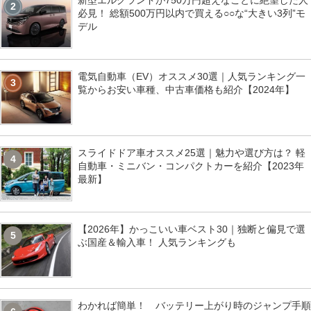
新型エルグランドが750万円超えなことに絶望した人
2
必見！ 総額500万円以内で買える○○な“大きい3列”モ
デル
電気自動車（EV）オススメ30選｜人気ランキング一
3
覧からお安い車種、中古車価格も紹介【2024年】
スライドドア車オススメ25選｜魅力や選び方は？ 軽
4
自動車・ミニバン・コンパクトカーを紹介【2023年
最新】
【2026年】かっこいい車ベスト30｜独断と偏見で選
5
ぶ国産＆輸入車！ 人気ランキングも
わかれば簡単！ バッテリー上がり時のジャンプ手順