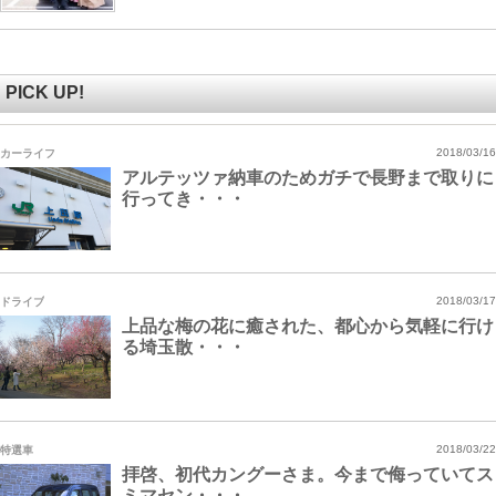
PICK UP!
カーライフ
2018/03/16
アルテッツァ納車のためガチで長野まで取りに
行ってき・・・
ドライブ
2018/03/17
上品な梅の花に癒された、都心から気軽に行け
る埼玉散・・・
特選車
2018/03/22
拝啓、初代カングーさま。今まで侮っていてス
ミマセン・・・