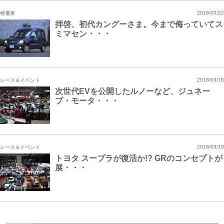
特選車
2018/03/22
拝啓、初代カングーさま。今まで侮っていてス
ミマセン・・・
レース＆イベント
2018/03/18
次世代EVを公開したルノーなど、ジュネー
ブ・モータ・・・
レース＆イベント
2018/03/19
トヨタ スープラが復活か!? GRのコンセプトが
展・・・