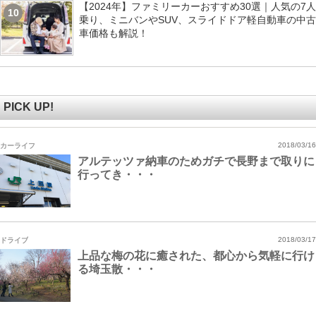
【2024年】ファミリーカーおすすめ30選｜人気の7人
10
乗り、ミニバンやSUV、スライドドア軽自動車の中古
車価格も解説！
PICK UP!
カーライフ
2018/03/16
アルテッツァ納車のためガチで長野まで取りに
行ってき・・・
ドライブ
2018/03/17
上品な梅の花に癒された、都心から気軽に行け
る埼玉散・・・