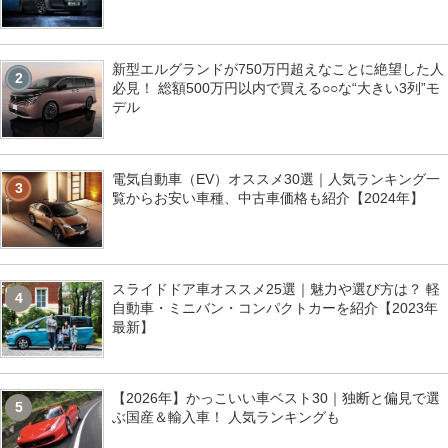
新型エルグランドが750万円超えなことに絶望した人
2
必見！ 総額500万円以内で買える○○な“大きい3列”モ
デル
電気自動車（EV）オススメ30選｜人気ランキング一
3
覧からお安い車種、中古車価格も紹介【2024年】
スライドドア車オススメ25選｜魅力や選び方は？ 軽
4
自動車・ミニバン・コンパクトカーを紹介【2023年
最新】
【2026年】かっこいい車ベスト30｜独断と偏見で選
5
ぶ国産＆輸入車！ 人気ランキングも