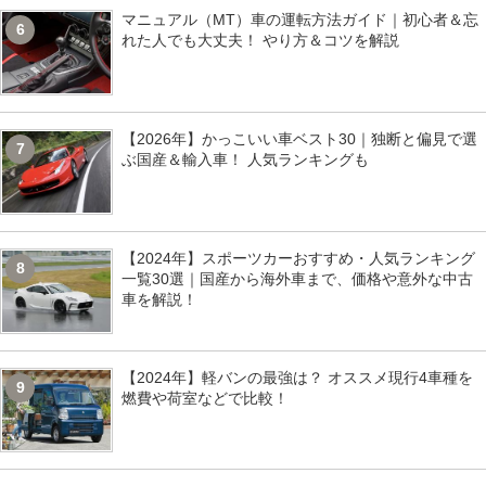
マニュアル（MT）車の運転方法ガイド｜初心者＆忘
6
れた人でも大丈夫！ やり方＆コツを解説
【2026年】かっこいい車ベスト30｜独断と偏見で選
7
ぶ国産＆輸入車！ 人気ランキングも
【2024年】スポーツカーおすすめ・人気ランキング
8
一覧30選｜国産から海外車まで、価格や意外な中古
車を解説！
【2024年】軽バンの最強は？ オススメ現行4車種を
9
燃費や荷室などで比較！