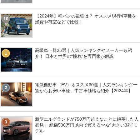
【2024年】軽バンの最強は？ オススメ現行4車種を
10
燃費や荷室などで比較！
高級車一覧25選｜人気ランキングやメーカーも紹
1
介！ 日本と世界の“憧れ”を専門家が解説
電気自動車（EV）オススメ30選｜人気ランキング一
2
覧からお安い車種、中古車価格も紹介【2024年】
新型エルグランドが750万円超えなことに絶望した人
3
必見！ 総額500万円以内で買える○○な“大きい3列”モ
デル