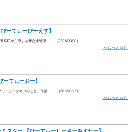
 【ぴーてぃーぴーえす】
は、警察庁が主導する新交通管理・・・
(2016/03/31)
>>もっと読む
【ぴーてぃーおー】
、パワーテイクオフのこと。作業・・・
(2016/03/31)
>>もっと読む
サーミスター 【ぴーてぃーしーさーみすたー】