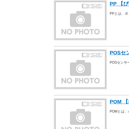
PP 【
PPとは、
POSセ
POSセン
POM 
POMとは