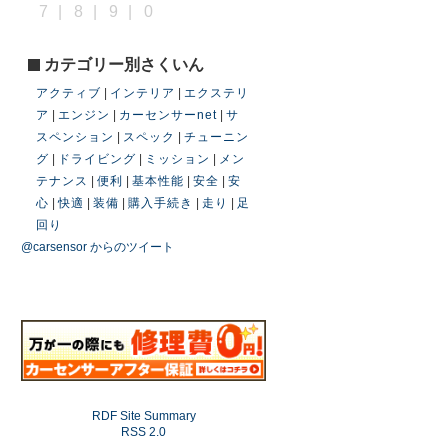
7
|
8
|
9
|
0
カテゴリー別さくいん
アクティブ
|
インテリア
|
エクステリ
ア
|
エンジン
|
カーセンサーnet
|
サ
スペンション
|
スペック
|
チューニン
グ
|
ドライビング
|
ミッション
|
メン
テナンス
|
便利
|
基本性能
|
安全
|
安
心
|
快適
|
装備
|
購入手続き
|
走り
|
足
回り
@carsensor からのツイート
RDF Site Summary
RSS 2.0