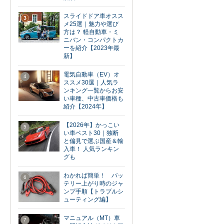
スライドドア車オスス
3
メ25選｜魅力や選び
方は？ 軽自動車・ミ
ニバン・コンパクトカ
ーを紹介【2023年最
新】
電気自動車（EV）オ
4
ススメ30選｜人気ラ
ンキング一覧からお安
い車種、中古車価格も
紹介【2024年】
【2026年】かっこい
5
い車ベスト30｜独断
と偏見で選ぶ国産＆輸
入車！ 人気ランキン
グも
わかれば簡単！ バッ
6
テリー上がり時のジャ
ンプ手順【トラブルシ
ューティング編】
マニュアル（MT）車
7