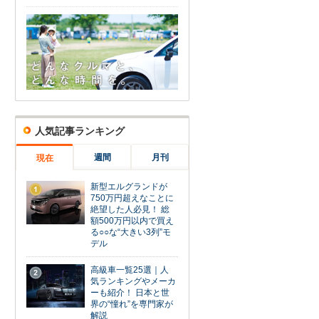
人気記事ランキング
週間
月刊
現在
新型エルグランドが
1
750万円超えなことに
絶望した人必見！ 総
額500万円以内で買え
る○○な“大きい3列”モ
デル
高級車一覧25選｜人
2
気ランキングやメーカ
ーも紹介！ 日本と世
界の“憧れ”を専門家が
解説