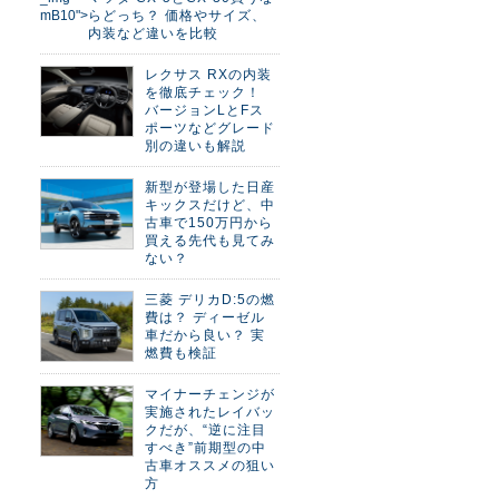
mB10">
らどっち？ 価格やサイズ、
内装など違いを比較
レクサス RXの内装
を徹底チェック！
バージョンLとFス
ポーツなどグレード
別の違いも解説
新型が登場した日産
キックスだけど、中
古車で150万円から
買える先代も見てみ
ない？
三菱 デリカD:5の燃
費は？ ディーゼル
車だから良い？ 実
燃費も検証
マイナーチェンジが
実施されたレイバッ
クだが、“逆に注目
すべき”前期型の中
古車オススメの狙い
方