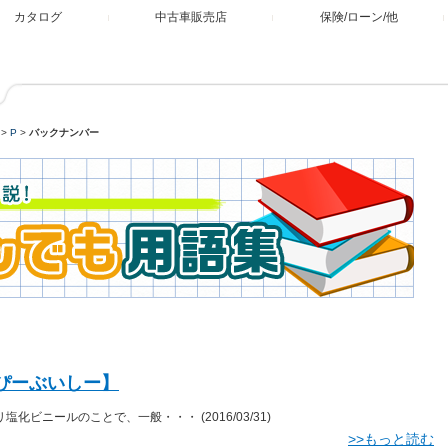
カタログ
中古車販売店
保険/ローン/他
>
P
>
バックナンバー
【ぴーぶいしー】
ポリ塩化ビニールのことで、一般・・・
(2016/03/31)
>>もっと読む