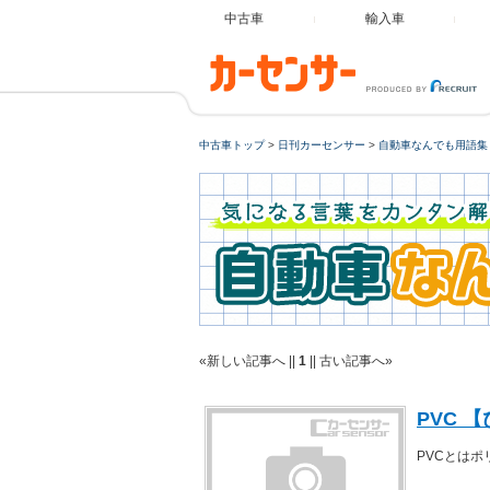
中古車
輸入車
中古車トップ
>
日刊カーセンサー
>
自動車なんでも用語集
«新しい記事へ
||
1
||
古い記事へ»
PVC 
PVCとは