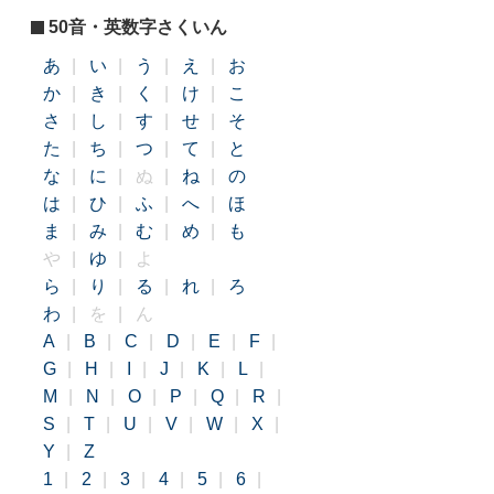
50音・英数字さくいん
あ
|
い
|
う
|
え
|
お
か
|
き
|
く
|
け
|
こ
さ
|
し
|
す
|
せ
|
そ
た
|
ち
|
つ
|
て
|
と
な
|
に
|
ぬ
|
ね
|
の
は
|
ひ
|
ふ
|
へ
|
ほ
ま
|
み
|
む
|
め
|
も
や
|
ゆ
|
よ
ら
|
り
|
る
|
れ
|
ろ
わ
|
を
|
ん
A
|
B
|
C
|
D
|
E
|
F
|
G
|
H
|
I
|
J
|
K
|
L
|
M
|
N
|
O
|
P
|
Q
|
R
|
S
|
T
|
U
|
V
|
W
|
X
|
Y
|
Z
1
|
2
|
3
|
4
|
5
|
6
|