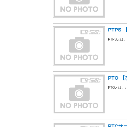
PTPS
PTPSと
PTO 
PTOとは
PTC