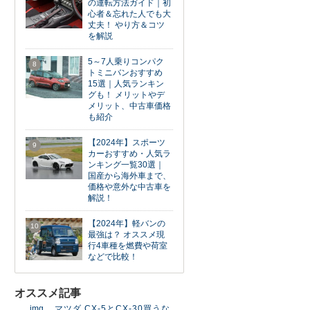
の運転方法ガイド｜初
心者＆忘れた人でも大
丈夫！ やり方＆コツ
を解説
5～7人乗りコンパク
8
トミニバンおすすめ
15選｜人気ランキン
グも！ メリットやデ
メリット、中古車価格
も紹介
【2024年】スポーツ
9
カーおすすめ・人気ラ
ンキング一覧30選｜
国産から海外車まで、
価格や意外な中古車を
解説！
【2024年】軽バンの
10
最強は？ オススメ現
行4車種を燃費や荷室
などで比較！
オススメ記事
_img
マツダ CX-5とCX-30買うな