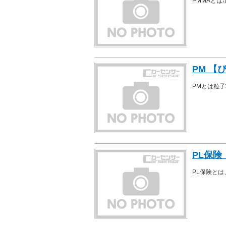
PMMAと
PM 【
PMとは粒
PL保険
PL保険と