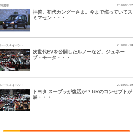
特選車
2018/03/22
拝啓、初代カングーさま。今まで侮っていてス
ミマセン・・・
レース＆イベント
2018/03/18
次世代EVを公開したルノーなど、ジュネー
ブ・モータ・・・
レース＆イベント
2018/03/19
トヨタ スープラが復活か!? GRのコンセプトが
展・・・