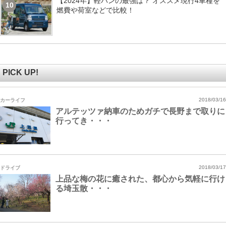
【2024年】軽バンの最強は？ オススメ現行4車種を
10
燃費や荷室などで比較！
PICK UP!
カーライフ
2018/03/16
アルテッツァ納車のためガチで長野まで取りに
行ってき・・・
ドライブ
2018/03/17
上品な梅の花に癒された、都心から気軽に行け
る埼玉散・・・