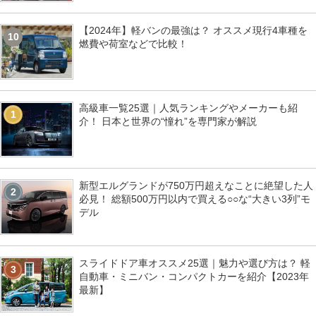
【2024年】軽バンの最強は？ オススメ現行4車種を
10
燃費や荷室などで比較！
高級車一覧25選｜人気ランキングやメーカーも紹
1
介！ 日本と世界の“憧れ”を専門家が解説
新型エルグランドが750万円超えなことに絶望した人
2
必見！ 総額500万円以内で買える○○な“大きい3列”モ
デル
スライドドア車オススメ25選｜魅力や選び方は？ 軽
3
自動車・ミニバン・コンパクトカーを紹介【2023年
最新】