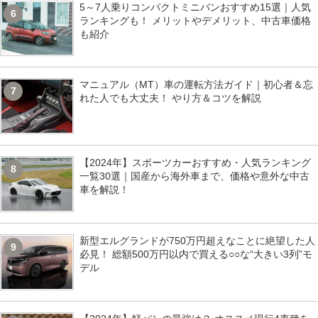
5～7人乗りコンパクトミニバンおすすめ15選｜人気
6
ランキングも！ メリットやデメリット、中古車価格
も紹介
マニュアル（MT）車の運転方法ガイド｜初心者＆忘
7
れた人でも大丈夫！ やり方＆コツを解説
【2024年】スポーツカーおすすめ・人気ランキング
8
一覧30選｜国産から海外車まで、価格や意外な中古
車を解説！
新型エルグランドが750万円超えなことに絶望した人
9
必見！ 総額500万円以内で買える○○な“大きい3列”モ
デル