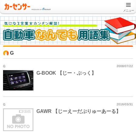
メニュー
G
G
2008/07/22
G-BOOK 【じー・ぶっく】
G
2016/03/31
GAWR 【じーえーだぶりゅーあーる】