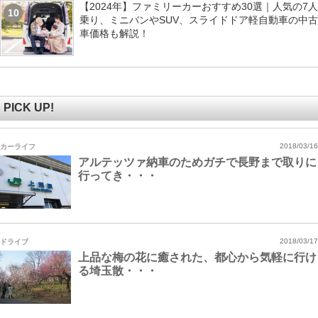
【2024年】ファミリーカーおすすめ30選｜人気の7人
10
乗り、ミニバンやSUV、スライドドア軽自動車の中古
車価格も解説！
PICK UP!
カーライフ
2018/03/16
アルテッツァ納車のためガチで長野まで取りに
行ってき・・・
ドライブ
2018/03/17
上品な梅の花に癒された、都心から気軽に行け
る埼玉散・・・