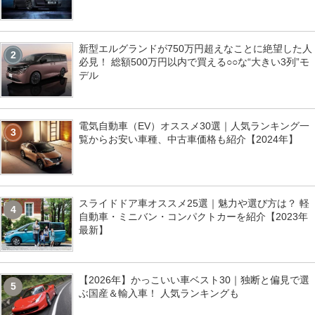
新型エルグランドが750万円超えなことに絶望した人
2
必見！ 総額500万円以内で買える○○な“大きい3列”モ
デル
電気自動車（EV）オススメ30選｜人気ランキング一
3
覧からお安い車種、中古車価格も紹介【2024年】
スライドドア車オススメ25選｜魅力や選び方は？ 軽
4
自動車・ミニバン・コンパクトカーを紹介【2023年
最新】
【2026年】かっこいい車ベスト30｜独断と偏見で選
5
ぶ国産＆輸入車！ 人気ランキングも