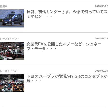
特選車
2018/03/22
拝啓、初代カングーさま。今まで侮っていてス
ミマセン・・・
レース＆イベント
2018/03/18
次世代EVを公開したルノーなど、ジュネー
ブ・モータ・・・
レース＆イベント
2018/03/19
トヨタ スープラが復活か!? GRのコンセプトが
展・・・