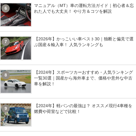
マニュアル（MT）車の運転方法ガイド｜初心者＆忘
6
れた人でも大丈夫！ やり方＆コツを解説
【2026年】かっこいい車ベスト30｜独断と偏見で選
7
ぶ国産＆輸入車！ 人気ランキングも
【2024年】スポーツカーおすすめ・人気ランキング
8
一覧30選｜国産から海外車まで、価格や意外な中古
車を解説！
【2024年】軽バンの最強は？ オススメ現行4車種を
9
燃費や荷室などで比較！