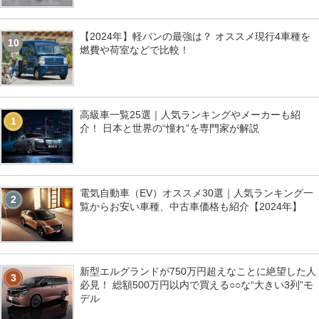
【2024年】軽バンの最強は？ オススメ現行4車種を
10
燃費や荷室などで比較！
高級車一覧25選｜人気ランキングやメーカーも紹
1
介！ 日本と世界の“憧れ”を専門家が解説
電気自動車（EV）オススメ30選｜人気ランキング一
2
覧からお安い車種、中古車価格も紹介【2024年】
新型エルグランドが750万円超えなことに絶望した人
3
必見！ 総額500万円以内で買える○○な“大きい3列”モ
デル