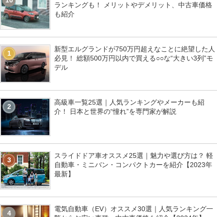
10
ランキングも！ メリットやデメリット、中古車価格
も紹介
新型エルグランドが750万円超えなことに絶望した人
1
必見！ 総額500万円以内で買える○○な“大きい3列”モ
デル
高級車一覧25選｜人気ランキングやメーカーも紹
2
介！ 日本と世界の“憧れ”を専門家が解説
スライドドア車オススメ25選｜魅力や選び方は？ 軽
3
自動車・ミニバン・コンパクトカーを紹介【2023年
最新】
電気自動車（EV）オススメ30選｜人気ランキング一
4