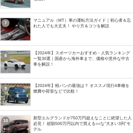
マニュアル（MT）車の運転方法ガイド｜初心者＆忘
7
れた人でも大丈夫！ やり方＆コツを解説
【2024年】スポーツカーおすすめ・人気ランキング
8
一覧30選｜国産から海外車まで、価格や意外な中古
車を解説！
【2024年】軽バンの最強は？ オススメ現行4車種を
9
燃費や荷室などで比較！
新型エルグランドが750万円超えなことに絶望した人
10
必見！ 総額500万円以内で買える○○な“大きい3列”モ
デル