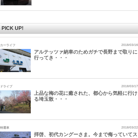
PICK UP!
カーライフ
2018/03/16
アルテッツァ納車のためガチで長野まで取りに
行ってき・・・
ドライブ
2018/03/17
上品な梅の花に癒された、都心から気軽に行け
る埼玉散・・・
特選車
2018/03/22
拝啓、初代カングーさま。今まで侮っていてス