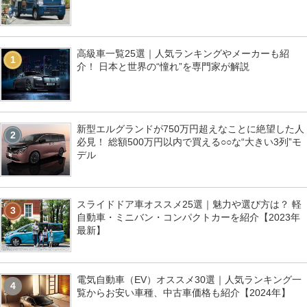
高級車一覧25選｜人気ランキングやメーカーも紹
1
介！ 日本と世界の“憧れ”を専門家が解説
新型エルグランドが750万円超えなことに絶望した人
2
必見！ 総額500万円以内で買える○○な“大きい3列”モ
デル
スライドドア車オススメ25選｜魅力や選び方は？ 軽
3
自動車・ミニバン・コンパクトカーを紹介【2023年
最新】
電気自動車（EV）オススメ30選｜人気ランキング一
4
覧からお安い車種、中古車価格も紹介【2024年】