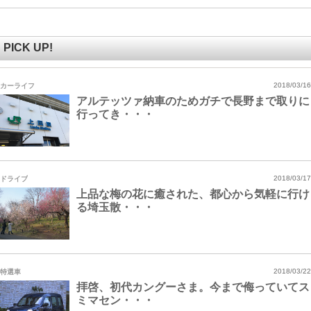
PICK UP!
カーライフ
2018/03/16
アルテッツァ納車のためガチで長野まで取りに
行ってき・・・
ドライブ
2018/03/17
上品な梅の花に癒された、都心から気軽に行け
る埼玉散・・・
特選車
2018/03/22
拝啓、初代カングーさま。今まで侮っていてス
ミマセン・・・