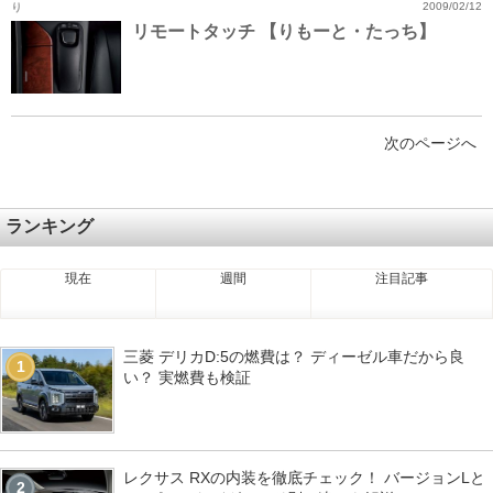
り
2009/02/12
リモートタッチ 【りもーと・たっち】
次のページへ
ランキング
現在
週間
注目記事
三菱 デリカD:5の燃費は？ ディーゼル車だから良
1
い？ 実燃費も検証
レクサス RXの内装を徹底チェック！ バージョンLと
2