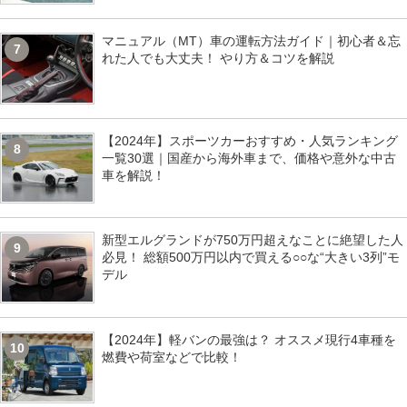
マニュアル（MT）車の運転方法ガイド｜初心者＆忘
7
れた人でも大丈夫！ やり方＆コツを解説
【2024年】スポーツカーおすすめ・人気ランキング
8
一覧30選｜国産から海外車まで、価格や意外な中古
車を解説！
新型エルグランドが750万円超えなことに絶望した人
9
必見！ 総額500万円以内で買える○○な“大きい3列”モ
デル
【2024年】軽バンの最強は？ オススメ現行4車種を
10
燃費や荷室などで比較！