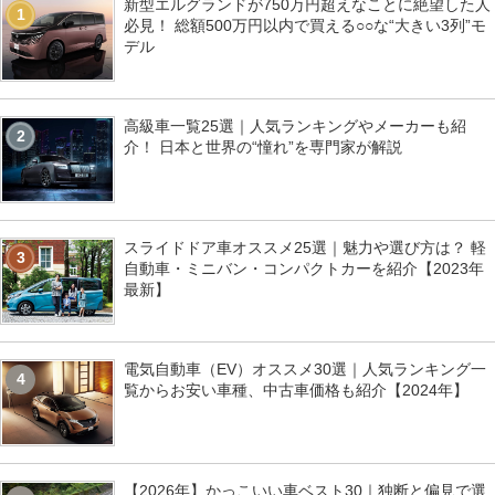
新型エルグランドが750万円超えなことに絶望した人
1
必見！ 総額500万円以内で買える○○な“大きい3列”モ
デル
高級車一覧25選｜人気ランキングやメーカーも紹
2
介！ 日本と世界の“憧れ”を専門家が解説
スライドドア車オススメ25選｜魅力や選び方は？ 軽
3
自動車・ミニバン・コンパクトカーを紹介【2023年
最新】
電気自動車（EV）オススメ30選｜人気ランキング一
4
覧からお安い車種、中古車価格も紹介【2024年】
【2026年】かっこいい車ベスト30｜独断と偏見で選