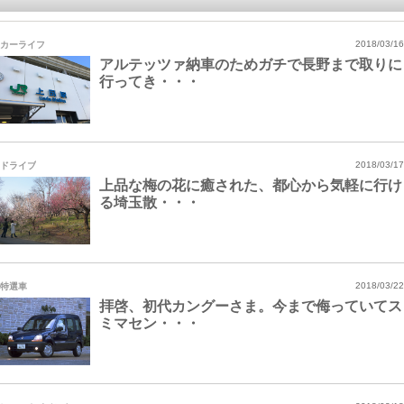
カーライフ
2018/03/16
アルテッツァ納車のためガチで長野まで取りに
行ってき・・・
ドライブ
2018/03/17
上品な梅の花に癒された、都心から気軽に行け
る埼玉散・・・
特選車
2018/03/22
拝啓、初代カングーさま。今まで侮っていてス
ミマセン・・・