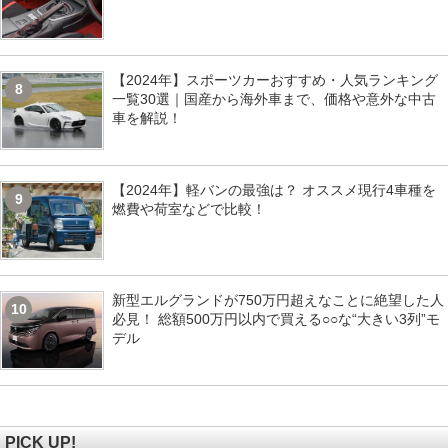
【2024年】スポーツカーおすすめ・人気ランキング
8
一覧30選｜国産から海外車まで、価格や意外な中古
車を解説！
【2024年】軽バンの最強は？ オススメ現行4車種を
9
燃費や荷室などで比較！
新型エルグランドが750万円超えなことに絶望した人
10
必見！ 総額500万円以内で買える○○な“大きい3列”モ
デル
PICK UP!