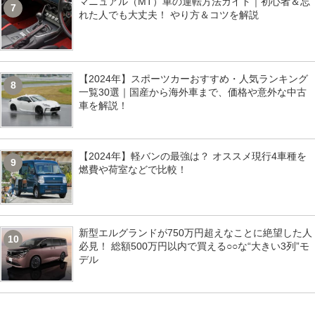
マニュアル（MT）車の運転方法ガイド｜初心者＆忘
7
れた人でも大丈夫！ やり方＆コツを解説
【2024年】スポーツカーおすすめ・人気ランキング
8
一覧30選｜国産から海外車まで、価格や意外な中古
車を解説！
【2024年】軽バンの最強は？ オススメ現行4車種を
9
燃費や荷室などで比較！
新型エルグランドが750万円超えなことに絶望した人
10
必見！ 総額500万円以内で買える○○な“大きい3列”モ
デル