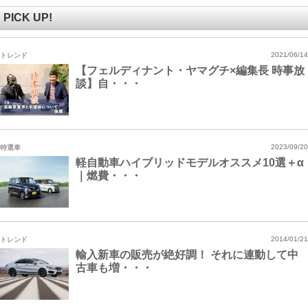
PICK UP!
トレンド
2021/06/14
【フェルディナント・ヤマグチ×編集長 時事放
談】自・・・
特選車
2023/09/20
軽自動車ハイブリッドモデルオススメ10選＋α
｜燃費・・・
トレンド
2014/01/21
輸入新車の販売が絶好調！ それに連動して中
古車も増・・・